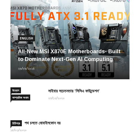
ENGLISH
All-New MSI X870E Motherboards- Built
to Dominate Next-Gen AI Computing
২৬/০৯/২০২৪
উদ্যোগ
সাইবার সচেতনতায় ‘সিসিএ ফাউন্ডেশন’
সাম্প্রতিক সংবাদ
২৩/১২/২০২০
পথ চলতে মোবাইলফোন নয়
চিঠিপত্র
১৫/০১/২০২০