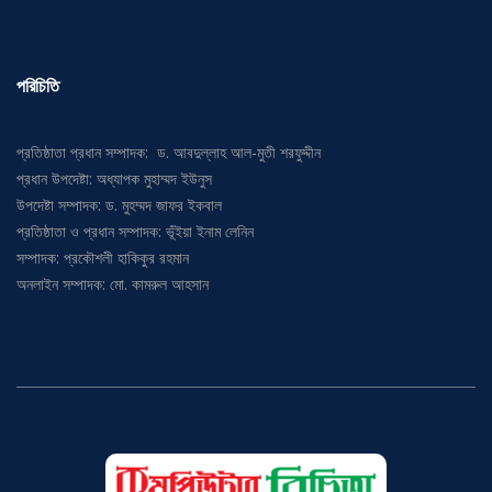
পরিচিতি
প্রতিষ্ঠাতা প্রধান সম্পাদক: ড. আবদুল্লাহ আল-মুতী শরফুদ্দীন
প্রধান উপদেষ্টা: অধ্যাপক মুহাম্মদ ইউনুস
উপদেষ্টা সম্পাদক: ড. মুহম্মদ জাফর ইকবাল
প্রতিষ্ঠাতা ও প্রধান সম্পাদক: ভূঁইয়া ইনাম লেনিন
সম্পাদক: প্রকৌশলী হাকিকুর রহমান
অনলাইন সম্পাদক: মো. কামরুল আহসান