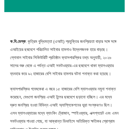
ক.বি.ডেস্ক
: কৃত্রিম বুদ্ধিমত্তা (এআই) প্রযুক্তির জনপ্রিয়তা বাড়ার সঙ্গে সঙ্গে
এআইয়ের ছদ্মবেশে পরিচালিত সাইবার হামলাও উদ্বেগজনক হারে বাড়ছে।
গ্লোবাল সাইবার সিকিউরিটি প্রতিষ্ঠান ক্যাসপারস্কির তথ্য অনুযায়ী, ২০২৬
সালের শুরু থেকে এ পর্যন্ত এআই সফটওয়্যার-এর ছদ্মবেশে থাকা ম্যালওয়্যার
ব্যবহার করে ৯২ হাজারের বেশি সাইবার হামলার ঘটনা শনাক্ত করা হয়েছে।
ক্যাসপারস্কির গবেষকেরা এ বছর ১৫ হাজারের বেশি ম্যালওয়্যার নমুনা শনাক্ত
করেছেন, যেগুলো জনপ্রিয় এআই টুলের ছদ্মবেশে ছড়ানো হচ্ছিল। এর মধ্যে
দ্রুত জনপ্রিয় হওয়া বিভিন্ন এআই অ্যাপ্লিকেশনের ভুয়া সংস্করণও ছিল।
এসব ম্যালওয়্যারের মধ্যে ব্যাংকিং ট্রোজান, স্পাইওয়্যার, এক্সপ্লয়েট এবং এমন
সফটওয়্যার পাওয়া গেছে, যা আক্রান্ত ডিভাইসে অতিরিক্ত ক্ষতিকর প্রোগ্রাম
ডাউনলোড ও ইনস্টল করতে সক্ষম।