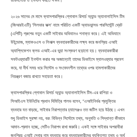
২০২৬ সালের মে মাসে ক্যাসপারস্কির গ্লোবাল রিসার্চ অ্যান্ড অ্যানালাইসিস টিম
(জিআরইএটি) ‘সিলভার ফক্স’ নামে পরিচিত একটি অ্যাডভান্সড পারসিস্টেন্ট থ্রেট
(এপিটি) গ্রুপের নতুন একটি সাইবার অভিযানও শনাক্ত করে। এই অভিযানে
উইন্ডোজ, ম্যাকওএস ও লিনাক্স ব্যবহারকারীদের লক্ষ্য করে জনপ্রিয় এআই
অ্যাপ্লিকেশন ক্লড এআই-এর ভুয়া সংস্করণ ছড়ানো হয়। ব্যবহারকারীরা
সফটওয়্যারটি ইনস্টল করার পর অজান্তেই তাদের ডিভাইসে ম্যালওয়্যার প্রবেশ
করে, যা দীর্ঘ সময় ধরে সিস্টেম ও সংবেদনশীল তথ্যের ওপর হামলাকারীদের
নিয়ন্ত্রণ বজায় রাখতে সহায়তা করে।
ক্যাসপারস্কির গ্লোবাল রিসার্চ অ্যান্ড অ্যানালাইসিস টিম-এর রাশিয়া ও
সিআইএস ইউনিটের প্রধান দিমিত্রি গালভ বলেন, “এআইনির্ভর প্রযুক্তির
ব্যবহার যত বাড়ছে, সাইবার নিরাপত্তার চ্যালেঞ্জও তত জটিল হয়ে উঠছে। এখন
শুধু ডিভাইস সুরক্ষা নয়, বরং বিভিন্ন সিস্টেমে তথ্য, অনুমতি ও সিদ্ধান্ত কীভাবে
আদান-প্রদান হচ্ছে, সেটিও নিরাপদ রাখা জরুরি। একই সঙ্গে সাইবার অপরাধীরা
জনপ্রিয় এআই সেবার নাম ব্যবহার করে ব্যবহারকারীদের ব্যক্তিগত তথ্য ও অর্থ