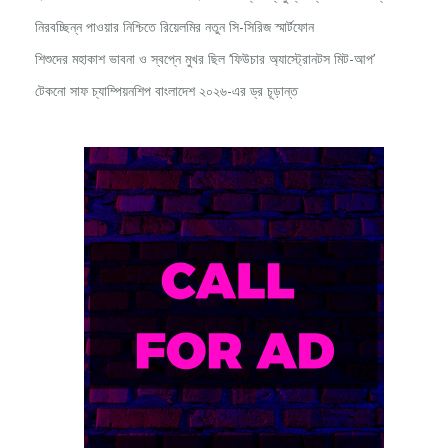
নিরবচ্ছিন্ন পাওয়ার নিশ্চিতে রিয়েলমির নতুন সি-সিরিজ স্মার্টফোন
শিশুদের মহাকাশ ভাবনা ও স্বপ্নে মুখর ছিল ‘ফিউচার অ্যাস্ট্রোনটস মিট-আপ’
টেকনো সাফ চ্যাম্পিয়নশিপ বাংলাদেশ ২০২৬-এর ড্র চূড়ান্ত