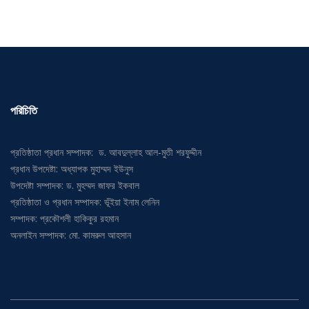
পরিচিতি
প্রতিষ্ঠাতা প্রধান সম্পাদক: ড. আবদুল্লাহ আল-মুতী শরফুদ্দীন
প্রধান উপদেষ্টা: অধ্যাপক মুহাম্মদ ইউনুস
উপদেষ্টা সম্পাদক: ড. মুহম্মদ জাফর ইকবাল
প্রতিষ্ঠাতা ও প্রধান সম্পাদক: ভূঁইয়া ইনাম লেনিন
সম্পাদক: প্রকৌশলী হাকিকুর রহমান
অনলাইন সম্পাদক: মো. কামরুল আহসান