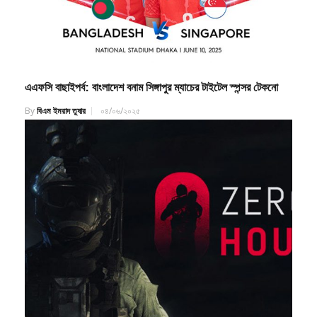
এএফসি বাছাইপর্ব: বাংলাদেশ বনাম সিঙ্গাপুর ম্যাচের টাইটেল স্পন্সর টেকনো
By
বিএম ইমরাদ তুষার
০৪/০৬/২০২৫