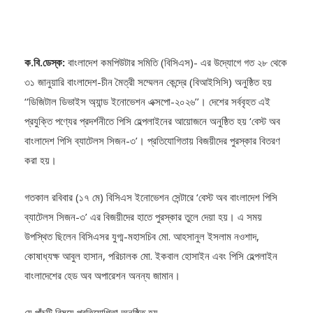
ক.বি.ডেস্ক:
বাংলাদেশ কমপিউটার সমিতি (বিসিএস)- এর উদ্যোগে গত ২৮ থেকে
৩১ জানুয়ারি বাংলাদেশ-চীন মৈত্রী সম্মেলন কেন্দ্রে (বিআইসিসি) অনুষ্ঠিত হয়
‘‘ডিজিটাল ডিভাইস অ্যান্ড ইনোভেশন এক্সপো-২০২৬’’। দেশের সর্ববৃহত এই
প্রযুক্তি পণ্যের প্রদর্শনীতে পিসি হেল্পলাইনের আয়োজনে অনুষ্ঠিত হয় ‘বেস্ট অব
বাংলাদেশ পিসি ব্যাটেলস সিজন-৩’। প্রতিযোগিতায় বিজয়ীদের পুরস্কার বিতরণ
করা হয়।
গতকাল রবিবার (১৭ মে) বিসিএস ইনোভেশন সেন্টারে ‘বেস্ট অব বাংলাদেশ পিসি
ব্যাটেলস সিজন-৩’ এর বিজয়ীদের হাতে পুরস্কার তুলে দেয়া হয়। এ সময়
উপস্থিত ছিলেন বিসিএসর যুগ্ম-মহাসচিব মো. আহসানুল ইসলাম নওশাদ,
কোষাধ্যক্ষ আবুল হাসান, পরিচালক মো. ইকবাল হোসাইন এবং পিসি হেল্পলাইন
বাংলাদেশের হেড অব অপারেশন অনন্য জামান।
যে পাঁচটি বিষয়ে প্রতিযোগিতা অনুষ্ঠিত হয়