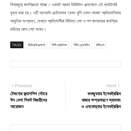
যুক্ত করা হয়। এটি অনেকটা ছোটবেলার ‘যেমন খুশি তেমন সাজো’ প্রতিযোগিতার
আধুনিক সংস্করণ, যেখানে প্রতিযোগীরা বিভিন্ন গেম ও পপ কালচারের জনপ্রিয়
চরিত্রে রোল-প্লে করেন।
TAGS:
ডিডিআইএক্সপো
পিসি ব্যাটেলস
পিসি হেল্পলাইন
বিসিএস
Post
Previous
Next
Previous
Next
post:
post:
টেকনোর ফ্ল্যাগশিপ স্টোরে
কনজ্যুমার ইলেকট্রনিক্স
navigation
ঈদ মেগা গিফট বিজয়ীদের
বাজার সম্প্রসারণে স্যামসাং
আয়োজন
ও এসকোয়্যার ইলেকট্রনিক্স
বিএম ইমরাদ তুষার