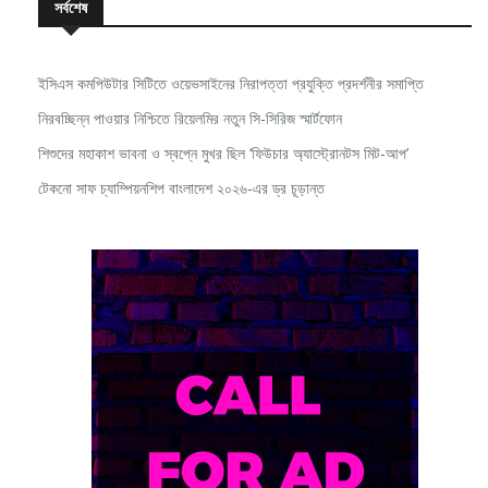
ইসিএস কমপিউটার সিটিতে ওয়েভসাইনের নিরাপত্তা প্রযুক্তি প্রদর্শনীর সমাপ্তি
নিরবচ্ছিন্ন পাওয়ার নিশ্চিতে রিয়েলমির নতুন সি-সিরিজ স্মার্টফোন
শিশুদের মহাকাশ ভাবনা ও স্বপ্নে মুখর ছিল ‘ফিউচার অ্যাস্ট্রোনটস মিট-আপ’
টেকনো সাফ চ্যাম্পিয়নশিপ বাংলাদেশ ২০২৬-এর ড্র চূড়ান্ত