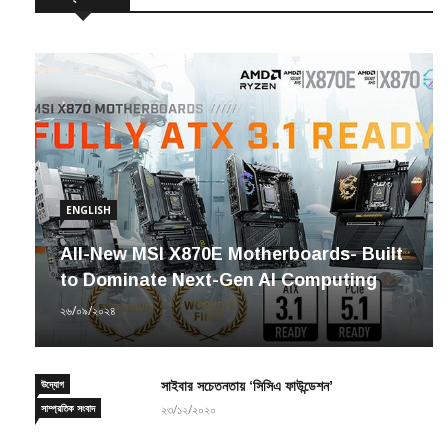
ENGLISH
All-New MSI X870E Motherboards- Built
to Dominate Next-Gen AI Computing
২৬/০৯/২০২৪
উদ্যোগ
সাইবার সচেতনতায় ‘সিসিএ ফাউন্ডেশন’
সাম্প্রতিক সংবাদ
২৩/১২/২০২০