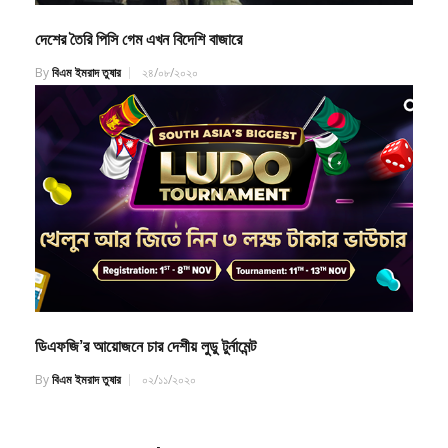
দেশের তৈরি পিসি গেম এখন বিদেশি বাজারে
By
বিএম ইমরাদ তুষার
২৪/০৮/২০২০
ডিএফজি’র আয়োজনে চার দেশীয় লুডু টুর্নামেন্ট
By
বিএম ইমরাদ তুষার
০২/১১/২০২০
Leave a Reply