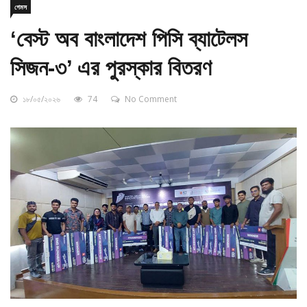
‘বেস্ট অব বাংলাদেশ পিসি ব্যাটেলস
সিজন-৩’ এর পুরস্কার বিতরণ
১৮/০৫/২০২৬
74
No Comment