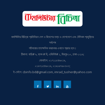
কমপিউটার বিচিত্রা প্রতিনিয়ত দেশ ও বিদেশের তথ্য ও যোগাযোগ এবং টেলিকম প্রযুক্তির
সর্বশেষ
গতিধারার তাতক্ষনিক খবরাখবর এখানে প্রচার হবে।
ঠিকানা: বাড়ি# ৯, ব্লক # বি, এভিনিউ# ১, মিরপুর-১০, ঢাকা-১২১৬;
মোবাইল: ০১৭১১৫৪৬০১৯,
০১৯৭১৫৪৬০১৯, ০১৯১৬৭৬০৩০৩;
ই-মেইল: cbinfo.bd@gmail.com, imrad_tusher@yahoo.com