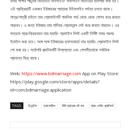
প্রোফাইল খুঁজে সাপ্তাহিক বেসিসে তাকে ইমেইল এ পাঠিয়ে থাকেন। পরবর্তীতে
উভয় পক্ষের পছন্দের ভিত্তিতে অনলাইন/ অফলাইন মিটিংয়ের ব্যবস্থা করা হয়।
এই প্রক্রিয়াটি একজন ইউজারের প্যাচেজ টাইমলাইন পর্যন্ত চলতে থাকে।
পাত্র/পাত্রী চাইলে তার প্রোফাইলটি পাবলিক সার্চ থেকে থেকে গোপন করে রাখতে
পারবেন। এ জন্য ইউজার তার পার্টনার প্রেফারেন্স সেট করে রাখতে পারবেন। এর
মাধ্যমে স্বয়ংক্রিয়ভাবে তার ম্যাচিং প্রফাইল লিস্ট একটি নির্দিষ্ট সময় পরপর
ইমেইল করা হবে। সঙ্গে সঙ্গে ইউজারের ড্যাশবোর্ডে তার ম্যাচিং প্রোফাইল লিস্ট
শো করা হয়। সর্বোপরি প্ল্যাটফর্মটি বিশ্বস্ততা এবং গোপনীয়তাকে সর্বাধিক
প্রাধান্য দিয়ে থাকে।
Web:
https://www.bdmarriage.com
App on Play Store:
https://play.google.com/store/apps/details?
id=com.bdmarriage.application
TAGS:
ইভেন্টাস
ড্যাফোডিল
বিডি ম্যারেজ ডট কম
ম্যাচ মেকিং প্ল্যাটফর্ম