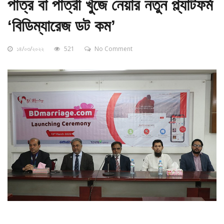
পাত্র বা পাত্রী খুঁজে নেয়ার নতুন প্ল্যাটফর্ম
‘বিডিম্যারেজ ডট কম’
১৪/০৩/২০২২
521
No Comment