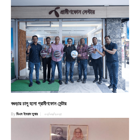
বগুড়ায় চালু হলো গ্রামীণফোন সেন্টার
By
বিএম ইমরাদ তুষার
০২/০৬/২০২৫