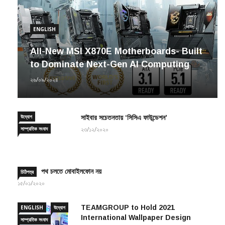
ENGLISH
All-New MSI X870E Motherboards- Built
to Dominate Next-Gen AI Computing
২৬/০৯/২০২৪
উদ্যোগ
সাইবার সচেতনতায় ‘সিসিএ ফাউন্ডেশন’
সাম্প্রতিক সংবাদ
২৩/১২/২০২০
পথ চলতে মোবাইলফোন নয়
চিঠিপত্র
১৫/০১/২০২০
TEAMGROUP to Hold 2021
ENGLISH
উদ্যোগ