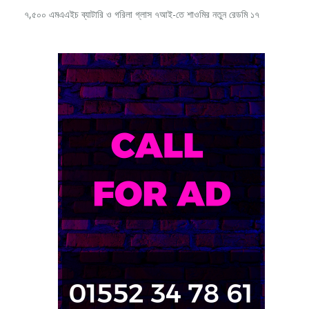
গেমার ও কনটেন্ট নির্মাতাদের জন্য ২৭ ইঞ্চির মনিটর আনলো গিগাবাইট
৭,৫০০ এমএএইচ ব্যাটারি ও গরিলা গ্লাস ৭আই-তে শাওমির নতুন রেডমি ১৭