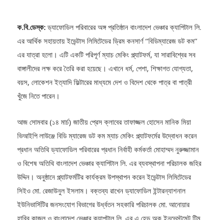
ক.বি.ডেস্ক:
ড্যাফোডিল পরিবারের অঙ্গ প্রতিষ্ঠান বাংলাদেশ ভেঞ্চার ক্যাপিটাল লি.
এর আর্থিক সহায়তায় ইভেন্টাস লিমিটেডের ড্রিম কনসার্ণ ‘‘বিডিম্যারেজ ডট কম’’
এর যাত্রা হলো। এটি একটি পরিপূর্ণ ম্যাচ মেকিং প্ল্যাটফর্ম, যা সারাবিশ্বের সব
বাঙ্গালীদের লক্ষ করে তৈরি করা হয়েছে। এখানে ধর্ম, পেশা, শিক্ষাগত যোগ্যতা,
বয়স, লোকেশন ইত্যাদি ফিল্টারের মাধ্যমে দেশ ও বিদেশ থেকে পাত্র বা পাত্রী
খুঁজে নিতে পারেন।
আজ সোমবার (১৪ মার্চ) জাতীয় প্রেস ক্লাবের তাফাজ্জল হোসেন মানিক মিয়া
ভিআইপি লাউঞ্জে বিডি ম্যারেজ ডট কম ম্যাচ মেকিং প্ল্যাটফর্মের উদ্বোধন করেন
প্রধান অতিথি ড্যাফোডিল পরিবারের প্রধান নির্বাহী কর্মকর্তা মোহাম্মদ নুরুজ্জামান
ও বিশেষ অতিথি বাংলাদেশ ভেঞ্চার ক্যাপিটাল লি. এর ব্যবস্থাপনা পরিচালক জহির
উদ্দিন। অনুষ্ঠানে প্ল্যাটফর্মটির কার্যক্রম উপস্থাপন করেন ইভেন্টাস লিমিটেডের
সিইও মো. রেজাউনুল ইসলাম। বক্তব্য রাখেন ড্যাফোডিল ইন্টারন্যাশনাল
ইউনিভার্সিটির জনসংযোগ বিভাগের উর্ধ্বতন সহকারি পরিচালক মো. আনোয়ার