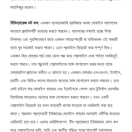
হাবিব কাজল ও বাংলাদেশ ভেঞ্চার ক্যাপটাল লি. এর এ হেড অক ইনভেস্টমেন্ট টিম
মাহফিজুর রহমান।
বিডিম্যারেজ ডট কম:
একজন ব্যবহারকারি ব্রাউজার অথবা মোবাইল অ্যাপসের
মাধ্যমে প্ল্যাটফর্মটি ব্যবহার করতে পারবেন। অ্যাপসে্র লক্ষ্যই হচ্ছে বিশ্ব
বিশ্বস্ত এবং সুরক্ষিতভাবে ভাবে একজন পাত্র/পাত্রী বা অভিভাবক এই কাজটি
যাতে খুব সহজেই করতে পারেন। এতে প্রফাইল ক্রিয়েট করা সম্পূর্ণ ফ্রি।
একজন ফ্রি মেম্বার সার্চ দেয়া থেকে শুরু করে প্রোফাইল দেখা পর্যন্ত সবকিছুই
করতে পারবে। তবে পছন্দসই প্রোফাইলের সঙ্গে যোগাযোগ করার জন্য তাকে
মেম্বারশিপ প্ল্যানের অধীনে এ আসতে হয়। একজন মেম্বার এসএমএস, ইমেইল,
চ্যাটিং এবং ভিডিও কলের মাধ্যমে অন্যের সঙ্গে যোগাযোগ করতে পারবেন। তবে
কেউ চাইলে তার মোবাইল নাম্বার এবং ইমেইলকে গোপন রেখে ইন্টার্নাল মেসেজিং
সিস্টেমের মাধ্যমেও অন্যের সঙ্গে যোগাযোগ করতে পারবেন। যখন একটি
প্রোফাইল ক্রিয়েট হয় তখন কয়েকটি ধাপের মাধ্যমে তা ভেরিফাই করা হয়ে
থাকে। প্রথমত প্রত্যেকটি ইউজারের মোবাইল নাম্বার অবশ্যই ওটিপির মাধ্যমে
ভেরিফাই হতে হবে। এরপর ভেরিফিকেশন টিম প্রয়োজনে ইউজারকে ফোন কল