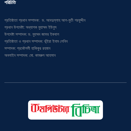
পরিচিতি
প্রতিষ্ঠাতা প্রধান সম্পাদক: ড. আবদুল্লাহ আল-মুতী শরফুদ্দীন
প্রধান উপদেষ্টা: অধ্যাপক মুহাম্মদ ইউনুস
উপদেষ্টা সম্পাদক: ড. মুহম্মদ জাফর ইকবাল
প্রতিষ্ঠাতা ও প্রধান সম্পাদক: ভূঁইয়া ইনাম লেনিন
সম্পাদক: প্রকৌশলী হাকিকুর রহমান
অনলাইন সম্পাদক: মো. কামরুল আহসান