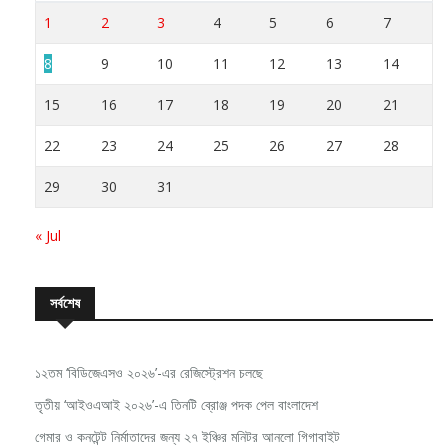
S
S
M
T
W
T
F
1
2
3
4
5
6
7
8
9
10
11
12
13
14
15
16
17
18
19
20
21
22
23
24
25
26
27
28
29
30
31
« Jul
সর্বশেষ
১২তম ‘বিডিজেএসও ২০২৬’-এর রেজিস্ট্রেশন চলছে
তৃতীয় ‘আইওএআই ২০২৬’-এ তিনটি ব্রোঞ্জ পদক পেল বাংলাদেশ