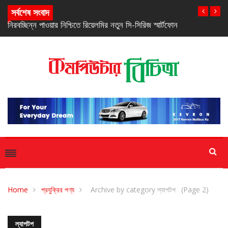
সর্বশেষ সংবাদ
নিরবচ্ছিন্ন পাওয়ার নিশ্চিতে রিয়েলমির নতুন সি-সিরিজ স্মার্টফোন
Home
প্রযুক্রির পণ্য
Archive by category ল্যাপটপ
(Page 2)
ল্যাপটপ