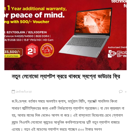
নতুন লেনোভো ল্যাপটপ ক্রয়ে থাকছে স্বপ্নো ভাউচার ফ্রি
১৮/০৮/২০২৫
০
ক.বি.ডেস্ক: বর্তমান সময়ে অনলাইন ক্লাস, ভার্চুয়াল মিটিং, প্রজেক্ট সাবমিশন কিংবা
সাধারণ মাল্টিটাস্কিংয়ের জন্য একটি নির্ভরযোগ্য ল্যাপটপ প্রয়োজন। যা যেন ব্যয়বহুল না
হয়, আবার মানের দিক থেকেও আপস না করে। এই বাস্তবতা বিবেচনায় রেখে গ্লোবাল
ব্র্যান্ড পিএলসি লেনোভো ব্রান্ডের আধুনিক কনফিগারেশনের দুটি নতুন ল্যাপটপ বাজারে
এনেছে। নতুন এই মডেলের ল্যাপটপ ক্রয়ে পাচ্ছেন ৫০০ টাকার স্বপ্ন