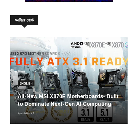
জনপ্রিয় পোস্ট
ENGLISH
All-New MSI X870E Motherboards- Built
to Dominate Next-Gen AI Computing
২৬/০৯/২০২৪