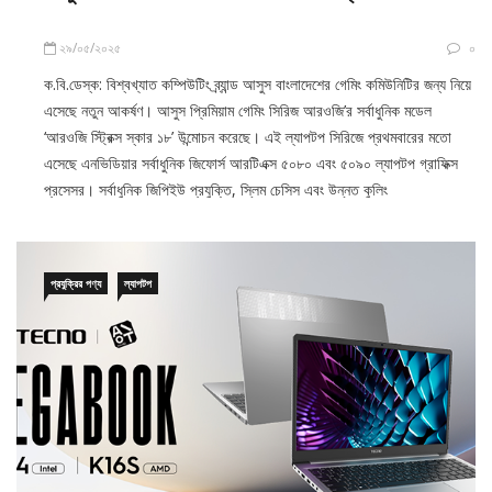
২৯/০৫/২০২৫
০
ক.বি.ডেস্ক: বিশ্বখ্যাত কম্পিউটিং ব্র্যান্ড আসুস বাংলাদেশের গেমিং কমিউনিটির জন্য নিয়ে
এসেছে নতুন আকর্ষণ। আসুস প্রিমিয়াম গেমিং সিরিজ আরওজি’র সর্বাধুনিক মডেল
‘আরওজি স্ট্রিক্স স্কার ১৮’ উন্মোচন করেছে। এই ল্যাপটপ সিরিজে প্রথমবারের মতো
এসেছে এনভিডিয়ার সর্বাধুনিক জিফোর্স আরটিএক্স ৫০৮০ এবং ৫০৯০ ল্যাপটপ গ্রাফিক্স
প্রসেসর। সর্বাধুনিক জিপিইউ প্রযুক্তি, স্লিম চেসিস এবং উন্নত কুলিং
প্রযুক্রির পণ্য
ল্যাপটপ