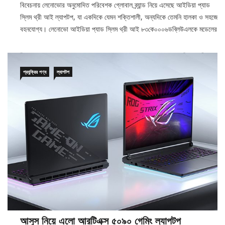
বিবেচনায় লেনোভোর অনুমোদিত পরিবেশক গ্লোবাল ব্র্যান্ড নিয়ে এসেছে আইডিয়া প্যাড
স্লিম থ্রী আই ল্যাপটপ, যা একদিকে যেমন শক্তিশালী, অন্যদিকে তেমনি হালকা ও সহজে
বহনযোগ্য। লেনোভো আইডিয়া প্যাড স্লিম থ্রী আই ৮৩কে০০০৬ডব্লিউএলকে মডেলের
প্রযুক্রির পণ্য
ল্যাপটপ
আসুস নিয়ে এলো আরটিএক্স ৫০৯০ গেমিং ল্যাপটপ