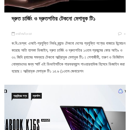
দ্রুত চার্জিং ও দ্রুতগতির টেকনো মেগাবুক টি১
০৩/০৯/২০২৫
০
ক.বি.ডেস্ক: এআই-প্রযুক্তি নির্ভর ব্র্যান্ড টেকনো দেশের প্রযুক্তি পণ্যের বাজারে উন্মোচন
করেছে অতি হালকা ডিজাইন, দ্রুত চার্জিং ও দ্রুতগতির ১৩তম প্রজন্মের কোর আই৯ ও
৩২ জিবি র‍্যামের সমন্বয়ে টেকনো আল্ট্রাবুক মেগাবুক টি১। পেশাজীবী, তরুণ ও ডিজিটাল
নোম্যাডদের জন্য স্মার্ট এই ডিভাইসটিকে পারফরম্যান্স পাওয়ারহাউজ হিসেবে ডিজাইন করা
হয়েছে। আল্ট্রাবুক মেগাবুক টি১ ১৫.৬ (১৩তম জেনারেশন
প্রযুক্রির পণ্য
ল্যাপটপ