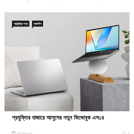
প্রযুক্রির পণ্য
ল্যাপটপ
প্রযুক্তির বাজারে আসুসের নতুন ভিভোবুক এস১৪
১৪/০৮/২০২৫
০