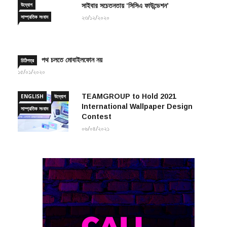
উদ্যোগ
সাইবার সচেতনতায় ‘সিসিএ ফাউন্ডেশন’
সাম্প্রতিক সংবাদ
২৩/১২/২০২০
পথ চলতে মোবাইলফোন নয়
চিঠিপত্র
১৫/০১/২০২০
TEAMGROUP to Hold 2021
ENGLISH
উদ্যোগ
International Wallpaper Design
সাম্প্রতিক সংবাদ
Contest
০৬/০৪/২০২১