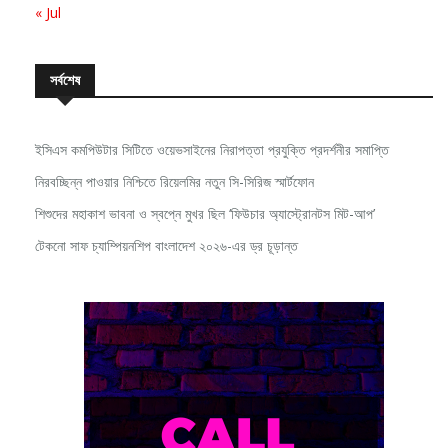
« Jul
সর্বশেষ
ইসিএস কমপিউটার সিটিতে ওয়েভসাইনের নিরাপত্তা প্রযুক্তি প্রদর্শনীর সমাপ্তি
নিরবচ্ছিন্ন পাওয়ার নিশ্চিতে রিয়েলমির নতুন সি-সিরিজ স্মার্টফোন
শিশুদের মহাকাশ ভাবনা ও স্বপ্নে মুখর ছিল ‘ফিউচার অ্যাস্ট্রোনটস মিট-আপ’
টেকনো সাফ চ্যাম্পিয়নশিপ বাংলাদেশ ২০২৬-এর ড্র চূড়ান্ত