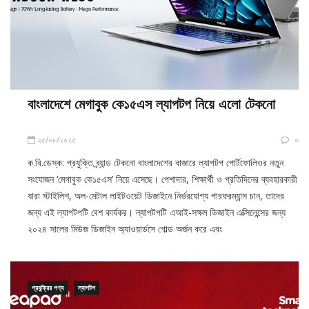
বাংলাদেশে মেগাবুক কে১৫এস ল্যাপটপ নিয়ে এলো টেকনো
২৫/০৮/২০২৫
০
ক.বি.ডেস্ক: প্রযুক্তি ব্র্যান্ড টেকনো বাংলাদেশের বাজারে ল্যাপটপ পোর্টফোলিওর নতুন
সংযোজন ‘মেগাবুক কে১৫এস’ নিয়ে এসেছে। পেশাদার, শিক্ষার্থী ও প্রতিদিনের ব্যবহারকারী
যারা স্টাইলিশ, অল-মেটাল লাইটওয়েট ডিজাইনে নির্ভরযোগ্য পারফরম্যান্স চান, তাদের
জন্য এই ল্যাপটপটি বেশ কার্যকর। ল্যাপটপটি এআই-সক্ষম ডিজাইন এক্সিলেন্সের জন্য
২০২৪ সালের মিউজ ডিজাইন অ্যাওয়ার্ডসে গোল্ড অর্জন করে এবং
প্রযুক্রির পণ্য
ল্যাপটপ