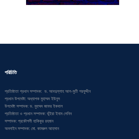
পরিচিতি
প্রতিষ্ঠাতা প্রধান সম্পাদক: ড. আবদুল্লাহ আল-মুতী শরফুদ্দীন
প্রধান উপদেষ্টা: অধ্যাপক মুহাম্মদ ইউনুস
উপদেষ্টা সম্পাদক: ড. মুহম্মদ জাফর ইকবাল
প্রতিষ্ঠাতা ও প্রধান সম্পাদক: ভূঁইয়া ইনাম লেনিন
সম্পাদক: প্রকৌশলী হাকিকুর রহমান
অনলাইন সম্পাদক: মো. কামরুল আহসান