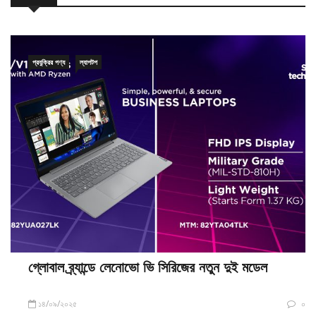
প্রযুক্রির পণ্য
ল্যাপটপ
গ্লোবাল ব্র্যান্ডে লেনোভো ভি সিরিজের নতুন দুই মডেল
১৪/০৯/২০২৫
০