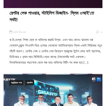
রেপটর লেক পাওয়ার, স্টাইলিশ ডিজাইন- স্লিম ৩আই’তে
সবই!
০৫/০৭/২০২৫
০
ক.বি.ডেস্ক: শিক্ষা হোক বা অফিসের জরুরি টাস্ক- এখন আর কোনও ঝামেলা নয়!
গ্লোবাল ব্র্যান্ড পিএলসি নিয়ে এসেছে লেনোভো আইডিয়াপ্যাড স্লিম ৩আই সিরিজের নতুন
পাঁচটি মডেল। রেপটর লেক ও রেপটর লেক রিফ্রেশ প্রজন্মের ইন্টেল কোর আই প্রসেসর,
ডিডিআর ৫ র‍্যাম আর মিলিটারি-গ্রেড মানের টেকনোলজি সবই একসঙ্গে।
বিশ্ববিদ্যালয়ের পড়াশোনা থেকে শুরু করে অফিসের মিটিং সব কাজ হয়ে […]
প্রযুক্রির পণ্য
ল্যাপটপ