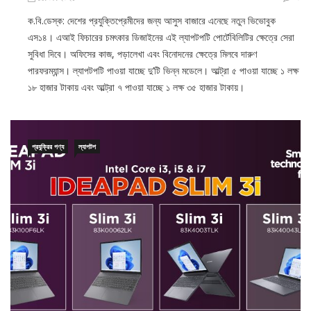
ক.বি.ডেস্ক: দেশের প্রযুক্তিপ্রেমীদের জন্য আসুস বাজারে এনেছে নতুন ভিভোবুক
এস১৪। এআই ফিচারের চমৎকার ডিজাইনের এই ল্যাপটপটি পোর্টেবিলিটির ক্ষেত্রে সেরা
সুবিধা দিবে। অফিসের কাজ, পড়ালেখা এবং বিনোদনের ক্ষেত্রে মিলবে দারুণ
পারফরম্যান্স। ল্যাপটপটি পাওয়া যাচ্ছে দু’টি ভিন্ন মডেলে। আল্ট্রা ৫ পাওয়া যাচ্ছে ১ লক্ষ
১৮ হাজার টাকায় এবং আল্ট্রা ৭ পাওয়া যাচ্ছে ১ লক্ষ ৩৫ হাজার টাকায়।
প্রযুক্রির পণ্য
ল্যাপটপ