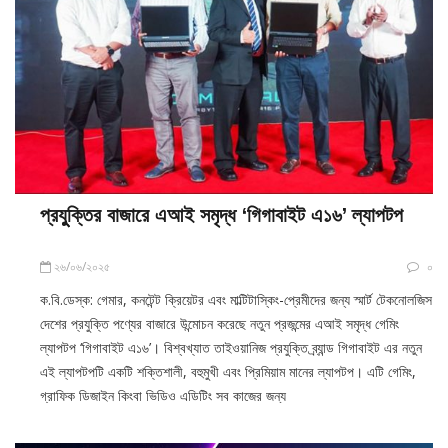
প্রযুুক্তির বাজারে এআই সমৃদ্ধ ‘গিগাবাইট এ১৬’ ল্যাপটপ
২৬/০৬/২০২৫
০
ক.বি.ডেস্ক: গেমার, কনটেন্ট ক্রিয়েটর এবং মাল্টিটাস্কিং-প্রেমীদের জন্য স্মার্ট টেকনোলজিস
দেশের প্রযুক্তি পণ্যের বাজারে উন্মোচন করেছে নতুন প্রজন্মের এআই সমৃদ্ধ গেমিং
ল্যাপটপ ‘গিগাবাইট এ১৬’। বিশ্বখ্যাত তাইওয়ানিজ প্রযুক্তি ব্র্যান্ড গিগাবাইট এর নতুন
এই ল্যাপটপটি একটি শক্তিশালী, বহুমুখী এবং প্রিমিয়াম মানের ল্যাপটপ। এটি গেমিং,
গ্রাফিক ডিজাইন কিংবা ভিডিও এডিটিং সব কাজের জন্য