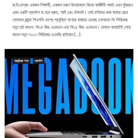
ক.বি.ডেস্ক: একজন শিক্ষার্থী, একজন তরুণ উদ্যোক্তা কিংবা কর্মজীবী সবাই এখন খুঁজছেন
এমন একটি ল্যাপটপ যা হবে দ্রুত, স্মার্ট এবং টেকসই। সেই চাহিদার কথা মাথায় রেখে
গ্লোবাল ব্র্যান্ড পিএলসি দেশের প্রযুক্তি পণ্যের বাজারে এনেছে লেনোভো ভি সিরিজের
নতুন দুই মডেল- ভি১৪ জি৪ এএমএন এবং ভি১৫ জি৪ এএমএন। যেখানে বাজেটেই পেয়ে
যাবেন নতুন ৭০০০ সিরিজের এএমডি রাইজেন […]
প্রযুক্রির পণ্য
ল্যাপটপ