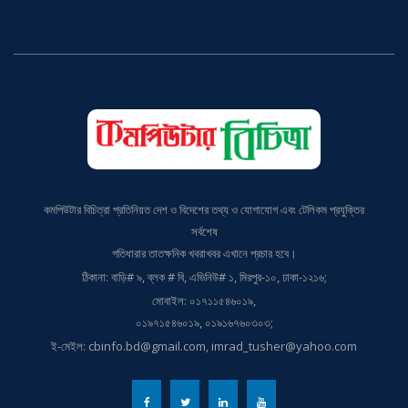
কমপিউটার বিচিত্রা প্রতিনিয়ত দেশ ও বিদেশের তথ্য ও যোগাযোগ এবং টেলিকম প্রযুক্তির
সর্বশেষ
গতিধারার তাতক্ষনিক খবরাখবর এখানে প্রচার হবে।
ঠিকানা: বাড়ি# ৯, ব্লক # বি, এভিনিউ# ১, মিরপুর-১০, ঢাকা-১২১৬;
মোবাইল: ০১৭১১৫৪৬০১৯,
০১৯৭১৫৪৬০১৯, ০১৯১৬৭৬০৩০৩;
ই-মেইল: cbinfo.bd@gmail.com, imrad_tusher@yahoo.com