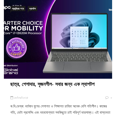
প্রযুক্রির পণ্য
ল্যাপটপ
ছাত্র, পেশাদার, সৃজনশীল- সবার জন্য এক ল্যাপটপ
১৮/০৬/২০২৫
০
ক.বি.ডেস্ক: বর্তমান যুগের পেশাগত ও শিক্ষাগত চাহিদা অনেক বেশি গতিশীল। কাজের
গতি, ডেটা প্রসেসিং এবং বহনযোগ্যতা সবকিছুতে চাই পরিপূর্ণ ভারসাম্য। এই বাস্তবতা