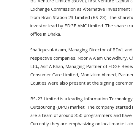
BD Venture Limited (BDVL), first Venture Capital
Exchange Commission as Alternative Investment 
from Brain Station 23 Limited (BS-23). The share
investor lead by EDGE AMC Limited. The share tr
office in Dhaka.
Shafique-ul-Azam, Managing Director of BDVL and
respective companies. Noor A Alam Chowdhury, C
Ltd., Asif A Khan, Managing Partner of EDGE Rese
Consumer Care Limited, Montakim Ahmed, Partner 
Equities were also present at the signing ceremon
BS-23 Limited is a leading Information Technolog
Outsourcing (BPO) market. The company started it
are a team of around 350 programmers and have th
Currently they are emphasizing on local market alo