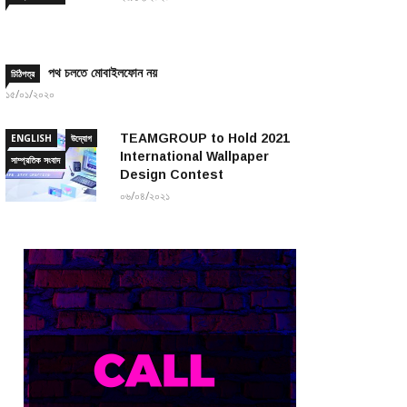
পথ চলতে মোবাইলফোন নয়
চিঠিপত্র
১৫/০১/২০২০
TEAMGROUP to Hold 2021
ENGLISH
উদ্যোগ
International Wallpaper
সাম্প্রতিক সংবাদ
Design Contest
০৬/০৪/২০২১