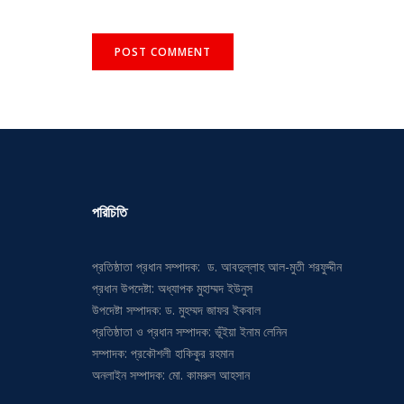
পরিচিতি
প্রতিষ্ঠাতা প্রধান সম্পাদক: ড. আবদুল্লাহ আল-মুতী শরফুদ্দীন
প্রধান উপদেষ্টা: অধ্যাপক মুহাম্মদ ইউনুস
উপদেষ্টা সম্পাদক: ড. মুহম্মদ জাফর ইকবাল
প্রতিষ্ঠাতা ও প্রধান সম্পাদক: ভূঁইয়া ইনাম লেনিন
সম্পাদক: প্রকৌশলী হাকিকুর রহমান
অনলাইন সম্পাদক: মো. কামরুল আহসান