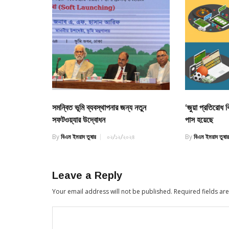
সমন্বিত ভূমি ব্যবস্থাপনার জন্য নতুন
‘জুয়া প্রতিরোধ
সফটওয়্যার উদ্বোধন
পাস হয়েছে
By
বিএম ইমরাদ তুষার
০২/১২/২০২৪
By
বিএম ইমরাদ তুষা
Leave a Reply
Your email address will not be published.
Required fields a