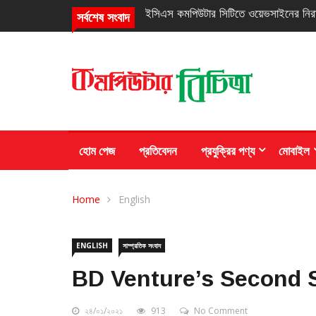
নিরবচ্ছিন্ন পাওয়ার নিশ্চিতে রিয়েলমির নতুন সি
সর্বশেষ সংবাদ
হোম পেজ
প্রতিবেদন
প্রযুক্রির পণ্য
মোবাইল
Home
English
ENGLISH
সাম্প্রতিক সংবাদ
BD Venture’s Second S
২৪/০১/২০২১
913
No Comment