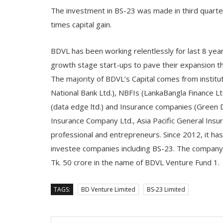
The investment in BS-23 was made in third quarter 
times capital gain.
BDVL has been working relentlessly for last 8 yea
growth stage start-ups to pave their expansion th
The majority of BDVL’s Capital comes from institut
National Bank Ltd.), NBFIs (LankaBangla Finance Lt
(data edge ltd.) and Insurance companies (Green
Insurance Company Ltd., Asia Pacific General Ins
professional and entrepreneurs. Since 2012, it h
investee companies including BS-23. The company i
Tk. 50 crore in the name of BDVL Venture Fund 1.
TAGS:
BD Venture Limited
BS-23 Limited