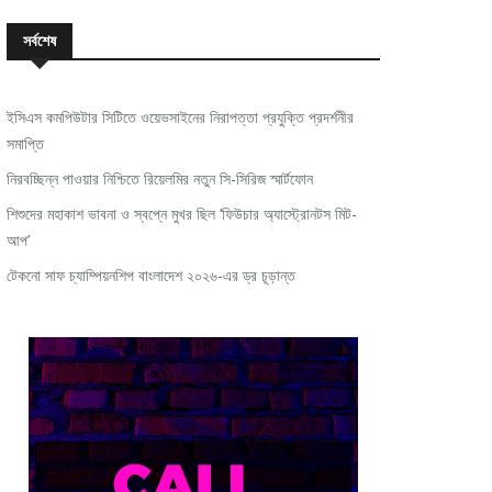
সর্বশেষ
ইসিএস কমপিউটার সিটিতে ওয়েভসাইনের নিরাপত্তা প্রযুক্তি প্রদর্শনীর
সমাপ্তি
নিরবচ্ছিন্ন পাওয়ার নিশ্চিতে রিয়েলমির নতুন সি-সিরিজ স্মার্টফোন
শিশুদের মহাকাশ ভাবনা ও স্বপ্নে মুখর ছিল ‘ফিউচার অ্যাস্ট্রোনটস মিট-
আপ’
টেকনো সাফ চ্যাম্পিয়নশিপ বাংলাদেশ ২০২৬-এর ড্র চূড়ান্ত