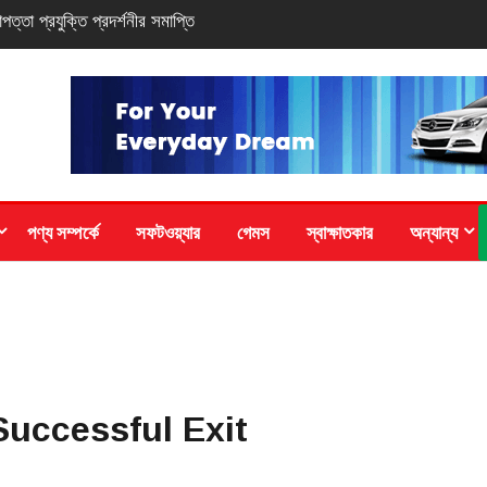
-সিরিজ স্মার্টফোন
পণ্য সম্পর্কে
সফটওয়্যার
গেমস
স্বাক্ষাতকার
অন্যান্য
uccessful Exit