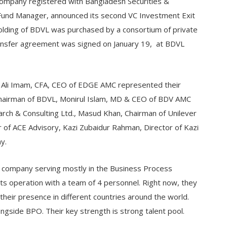
 company registered with Bangladesh Securities &
Fund Manager, announced its second VC Investment Exit
holding of BDVL was purchased by a consortium of private
ansfer agreement was signed on January 19, at BDVL
 Ali Imam, CFA, CEO of EDGE AMC represented their
hairman of BDVL, Monirul Islam, MD & CEO of BDV AMC
arch & Consulting Ltd., Masud Khan, Chairman of Unilever
of ACE Advisory, Kazi Zubaidur Rahman, Director of Kazi
y.
y company serving mostly in the Business Process
s operation with a team of 4 personnel. Right now, they
eir presence in different countries around the world.
ngside BPO. Their key strength is strong talent pool.