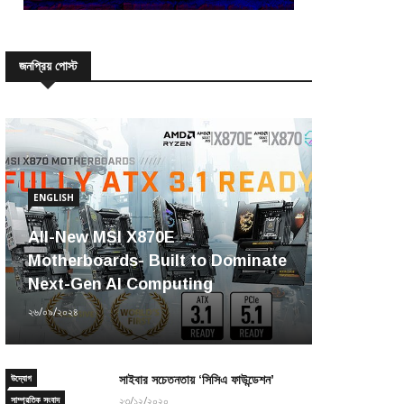
জনপ্রিয় পোস্ট
ENGLISH
All-New MSI X870E
Motherboards- Built to Dominate
Next-Gen AI Computing
২৬/০৯/২০২৪
উদ্যোগ
সাইবার সচেতনতায় ‘সিসিএ ফাউন্ডেশন’
সাম্প্রতিক সংবাদ
২৩/১২/২০২০