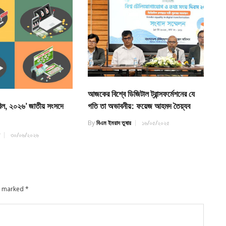
আজকের বিশ্বে ডিজিটাল ট্রান্সফর্মেশনের যে
গতি তা অভাবনীয়: ফয়েজ আহমদ তৈয়্যব
 বিল, ২০২৬’ জাতীয় সংসদে
By
বিএম ইমরাদ তুষার
১৬/০৫/২০২৫
র
৩০/০৬/২০২৬
re marked
*