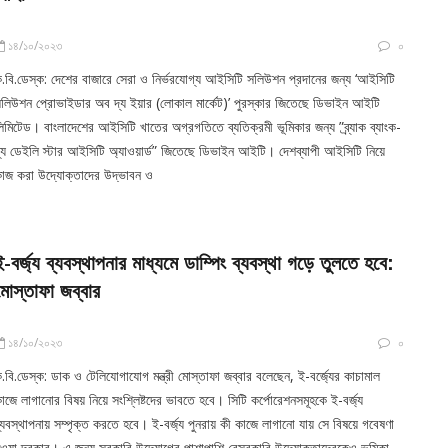
১৪/১০/২০২৩
০
.বি.ডেস্ক: দেশের বাজারে সেরা ও নির্ভরযোগ্য আইসিটি সলিউশন প্রদানের জন্য ‘আইসিটি
লিউশন প্রোভাইডার অব দ্য ইয়ার (লোকাল মার্কেট)’ পুরস্কার জিতেছে ডিভাইন আইটি
িমিটেড। বাংলাদেশের আইসিটি খাতের অগ্রগতিতে ব্যতিক্রমী ভূমিকার জন্য ”ব্র্যাক ব্যাংক-
্য ডেইলি স্টার আইসিটি অ্যাওয়ার্ড” জিতেছে ডিভাইন আইটি। দেশব্যাপী আইসিটি নিয়ে
াজ করা উদ্যোক্তাদের উদ্ভাবন ও
ই-বর্জ্য ব্যবস্থাপনার মাধ্যমে ডাম্পিং ব্যবস্থা গড়ে তুলতে হবে:
মোস্তাফা জব্বার
১৪/১০/২০২৩
০
.বি.ডেস্ক: ডাক ও টেলিযোগাযোগ মন্ত্রী মোস্তাফা জব্বার বলেছেন, ই-বর্জ্যের কাচামাল
াজে লাগানোর বিষয় নিয়ে সংশ্লিষ্টদের ভাবতে হবে। সিটি কর্পোরেশনসমূহকে ই-বর্জ্য
্যবস্থাপনায় সম্পৃক্ত করতে হবে। ই-বর্জ্য পুনরায় কী কাজে লাগানো যায় সে বিষয়ে গবেষণা
ওয়া দরকার। এ জন্য সরকারি উদ্যোগের পাশাপাশি বেসরকারি উদ্যোক্তাদেরকেও ভূমিকা