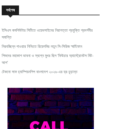
সর্বশেষ
ইসিএস কমপিউটার সিটিতে ওয়েভসাইনের নিরাপত্তা প্রযুক্তি প্রদর্শনীর
সমাপ্তি
নিরবচ্ছিন্ন পাওয়ার নিশ্চিতে রিয়েলমির নতুন সি-সিরিজ স্মার্টফোন
শিশুদের মহাকাশ ভাবনা ও স্বপ্নে মুখর ছিল ‘ফিউচার অ্যাস্ট্রোনটস মিট-
আপ’
টেকনো সাফ চ্যাম্পিয়নশিপ বাংলাদেশ ২০২৬-এর ড্র চূড়ান্ত