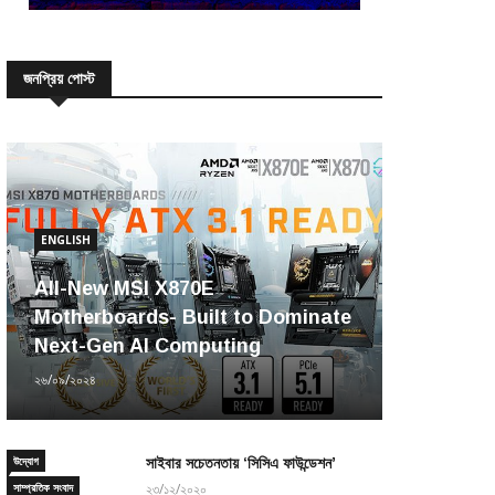
জনপ্রিয় পোস্ট
ENGLISH
All-New MSI X870E
Motherboards- Built to Dominate
Next-Gen AI Computing
২৬/০৯/২০২৪
উদ্যোগ
সাইবার সচেতনতায় ‘সিসিএ ফাউন্ডেশন’
সাম্প্রতিক সংবাদ
২৩/১২/২০২০