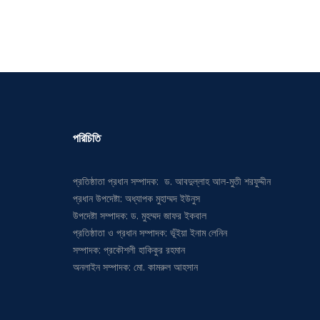
পরিচিতি
প্রতিষ্ঠাতা প্রধান সম্পাদক: ড. আবদুল্লাহ আল-মুতী শরফুদ্দীন
প্রধান উপদেষ্টা: অধ্যাপক মুহাম্মদ ইউনুস
উপদেষ্টা সম্পাদক: ড. মুহম্মদ জাফর ইকবাল
প্রতিষ্ঠাতা ও প্রধান সম্পাদক: ভূঁইয়া ইনাম লেনিন
সম্পাদক: প্রকৌশলী হাকিকুর রহমান
অনলাইন সম্পাদক: মো. কামরুল আহসান