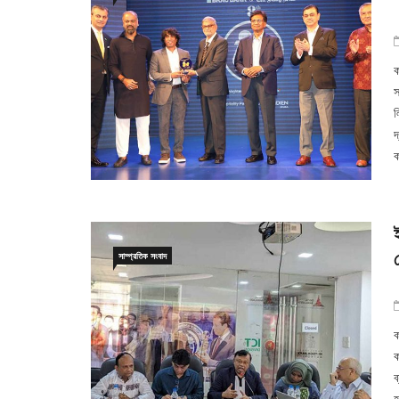
ক
স
ল
দ
ক
সাম্প্রতিক সংবাদ
ক
ক
ব
হ