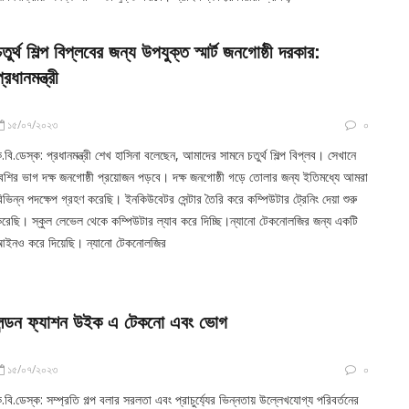
চতুর্থ শিল্প বিপ্লবের জন্য উপযুক্ত স্মার্ট জনগোষ্ঠী দরকার:
্রধানমন্ত্রী
১৫/০৭/২০২৩
০
.বি.ডেস্ক: প্রধানমন্ত্রী শেখ হাসিনা বলেছেন, আমাদের সামনে চতুর্থ শিল্প বিপ্লব। সেখানে
েশির ভাগ দক্ষ জনগোষ্ঠী প্রয়োজন পড়বে। দক্ষ জনগোষ্ঠী গড়ে তোলার জন্য ইতিমধ্যে আমরা
িভিন্ন পদক্ষেপ গ্রহণ করেছি। ইনকিউবেটর সেন্টার তৈরি করে কম্পিউটার ট্রেনিং দেয়া শুরু
রেছি। স্কুল লেভেল থেকে কম্পিউটার ল্যাব করে দিচ্ছি।ন্যানো টেকনোলজির জন্য একটি
ইনও করে দিয়েছি। ন্যানো টেকনোলজির
লন্ডন ফ্যাশন উইক এ টেকনো এবং ভোগ
১৫/০৭/২০২৩
০
.বি.ডেস্ক: সম্প্রতি গল্প বলার সরলতা এবং প্রাচুর্য্যের ভিন্নতায় উল্লেখযোগ্য পরিবর্তনের