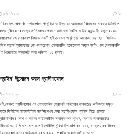
১৫/০৭/২০২৩
০
.বি.ডেস্ক: দক্ষিণের দেশগুলোতে প্রযুক্তি ও উদ্ভাবন অভিজ্ঞতা বিনিময়ের মাধ্যমে ডিজিটাল
ৈষম্য দূরীকরণের লক্ষ্যে জাতিসংঘের প্রধান কার্যালয়ে ‘‘সাউথ সাউথ অ্যান্ড ট্রায়াঙ্গুলার কো-
পারেশন’’ জোরদারকরণ বিষয়ক একটি হাই-লেভেল অনুষ্ঠানের আয়োজন করা হয়। ‘সাউথ-
াউথ অ্যান্ড ট্রায়াঙ্গুলার কো-অপারেশন: লেভারেজিং ইনোভেশন অ্যান্ড কাটিং এজ টেকনোলজি’
ই শিরোনামে অনুষ্ঠানটি আজ শনিবার (১৫ জুলাই)
‘প্রাইম’ উন্মোচন করল গ্রামীণফোন
১৫/০৭/২০২৩
০
.বি.ডেস্ক: গ্রামীণফোন এর পোস্টপেইড প্রোডাক্ট মাইপ্ল্যান ব্যবহারের অভিজ্ঞতা সমৃদ্ধ
রতে ডিজিটাল লাইফস্টাইল সাবস্ক্রিপশন সেবা ‘গ্রামীণফোন প্রাইম’ নিয়ে এসেছে
্রামীণফোন। দেশে এ ধরনের লাইফস্টাইল সাবক্রিপশন প্রথম, যেখানে আনলিমিটেড
ন্টারনেটসহ টেলিযোগাযোগ ও লাইফস্টাইল সুবিধা উপভোগ করা যাবে, যা ব্যবহারকারীদের
ীবনযাত্রায় অনন্য অভিজ্ঞতা যুক্ত করবে। প্রাইম ব্যবহারকারীরা ভ্রমণ,