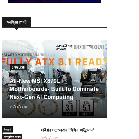
জনপ্রিয় পোস্ট
ENGLISH
All-New MSI X870E
Motherboards- Built to Dominate
Next-Gen AI Computing
২৬/০৯/২০২৪
উদ্যোগ
সাইবার সচেতনতায় ‘সিসিএ ফাউন্ডেশন’
সাম্প্রতিক সংবাদ
২৩/১২/২০২০