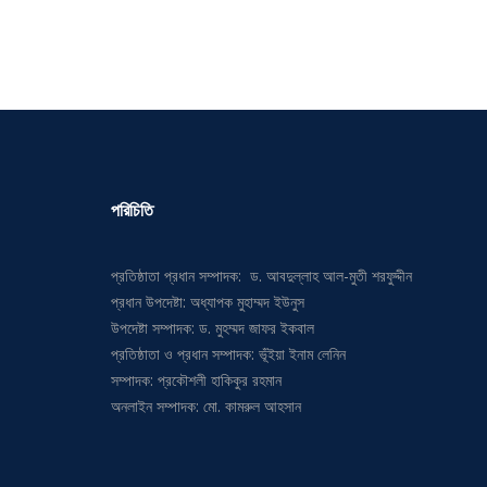
পরিচিতি
প্রতিষ্ঠাতা প্রধান সম্পাদক: ড. আবদুল্লাহ আল-মুতী শরফুদ্দীন
প্রধান উপদেষ্টা: অধ্যাপক মুহাম্মদ ইউনুস
উপদেষ্টা সম্পাদক: ড. মুহম্মদ জাফর ইকবাল
প্রতিষ্ঠাতা ও প্রধান সম্পাদক: ভূঁইয়া ইনাম লেনিন
সম্পাদক: প্রকৌশলী হাকিকুর রহমান
অনলাইন সম্পাদক: মো. কামরুল আহসান