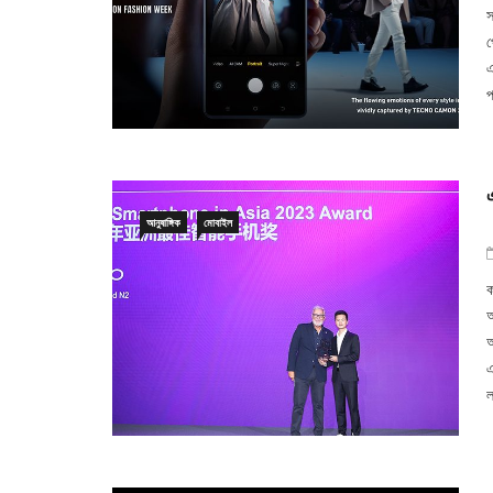
স
প
এ
প
আনুষাঙ্গিক
মোবাইল
ক
অ
অ
এ
ল