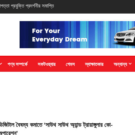
-সিরিজ স্মার্টফোন
পণ্য সম্পর্কে
সফটওয়্যার
গেমস
স্বাক্ষাতকার
অন্যান্য
ডিজিটাল বৈষম্য কমাতে ‘সাউথ সাউথ অ্যান্ড ট্রায়াঙ্গুলার কো-
অপারেশন’