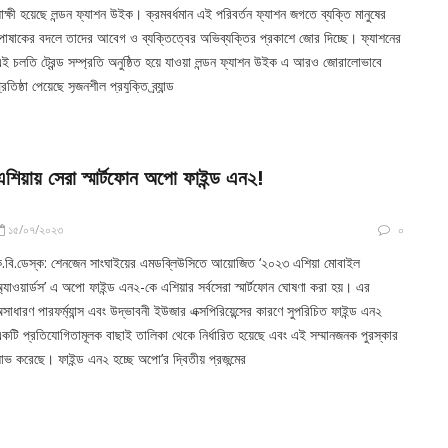
াক্ষী হয়েছে লন্ডন ফ্যাশন উইক। ক্রমবর্ধমান এই পরিবর্তন ফ্যাশন জগতে ব্যক্তি মানুষের
োষাকের বদলে তাদের আবেগ ও ব্যক্তিত্বের অভিব্যক্তির প্রকাশে জোর দিচ্ছে। ফ্যাশনের
ই চলতি ট্রেন্ড সম্প্রতি অনুষ্ঠিত হয়ে যাওয়া লন্ডন ফ্যাশন উইক এ আরও জোরালোভাবে
্রতিষ্ঠা পেয়েছে সৃজনশীল প্রযুক্তি ব্র্যান্ড
এশিয়ায় সেরা স্মার্টফোন অপো ফাইন্ড এন২!
১৫/০৭/২০২৩
০
.বি.ডেস্ক: শেনজেন সাংঘাইয়ের এমডব্লিউসিতে আয়োজিত ‘২০২৩ এশিয়া মোবাইল
্যাওয়ার্ডস’ এ অপো ফাইন্ড এন২-কে এশিয়ার সর্বসেরা স্মার্টফোন ঘোষণা করা হয়। এর
সাধারণ পারফর্ম্যান্স এবং উদ্ভাবনী ইউজার এক্সপিরিয়েন্সের কারণে সুপরিচিত ফাইন্ড এন২
কটি প্রতিযোগিতামূলক বাছাই তালিকা থেকে নির্ধারিত হয়েছে এবং এই সম্মানজনক পুরস্কার
াভ করেছে। ফাইন্ড এন২ হচ্ছে অপো’র দ্বিতীয় প্রজন্মের