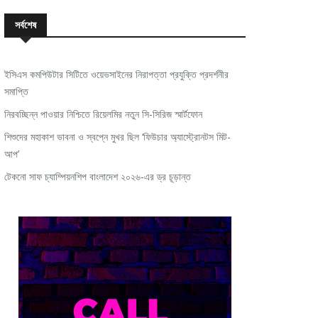
সর্বশেষ
ইসিএস কমপিউটার সিটিতে ওয়েভসাইনের নিরাপত্তা প্রযুক্তি প্রদর্শনীর
সমাপ্তি
নিরবচ্ছিন্ন পাওয়ার নিশ্চিতে রিয়েলমির নতুন সি-সিরিজ স্মার্টফোন
শিশুদের মহাকাশ ভাবনা ও স্বপ্নে মুখর ছিল ‘ফিউচার অ্যাস্ট্রোনটস মিট-
আপ’
টেকনো সাফ চ্যাম্পিয়নশিপ বাংলাদেশ ২০২৬-এর ড্র চূড়ান্ত