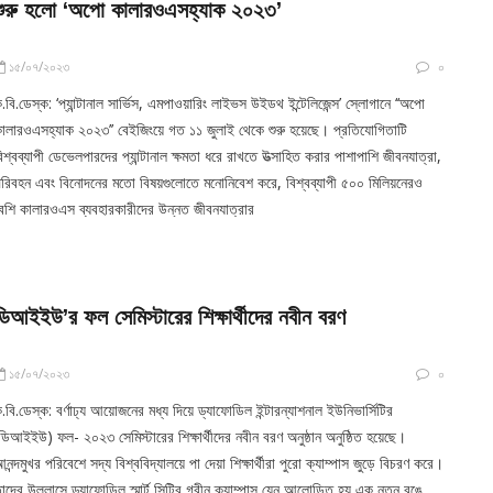
শুরু হলো ‘অপো কালারওএসহ্যাক ২০২৩’
১৫/০৭/২০২৩
০
.বি.ডেস্ক: ‘প্যান্টানাল সার্ভিস, এমপাওয়ারিং লাইভস উইডথ ইন্টেলিজেন্স’ স্লোগানে ‘‘অপো
ালারওএসহ্যাক ২০২৩’’ বেইজিংয়ে গত ১১ জুলাই থেকে শুরু হয়েছে। প্রতিযোগিতাটি
িশ্বব্যাপী ডেভেলপারদের প্যান্টানাল ক্ষমতা ধরে রাখতে উত্সাহিত করার পাশাপাশি জীবনযাত্রা,
রিবহন এবং বিনোদনের মতো বিষয়গুলোতে মনোনিবেশ করে, বিশ্বব্যাপী ৫০০ মিলিয়নেরও
েশি কালারওএস ব্যবহারকারীদের উন্নত জীবনযাত্রার
ডিআইইউ’র ফল সেমিস্টারের শিক্ষার্থীদের নবীন বরণ
১৫/০৭/২০২৩
০
.বি.ডেস্ক: বর্ণাঢ্য আয়োজনের মধ্য দিয়ে ড্যাফোডিল ইন্টারন্যাশনাল ইউনিভার্সিটির
ডিআইইউ) ফল- ২০২৩ সেমিস্টারের শিক্ষার্থীদের নবীন বরণ অনুষ্ঠান অনুষ্ঠিত হয়েছে।
নন্দমুখর পরিবেশে সদ্য বিশ্ববিদ্যালয়ে পা দেয়া শিক্ষার্থীরা পুরো ক্যাম্পাস জুড়ে বিচরণ করে।
াদের উল্লাসে ড্যাফোডিল স্মার্ট সিটির গ্রীন ক্যাম্পাস যেন আলোড়িত হয় এক নতুন রঙে,