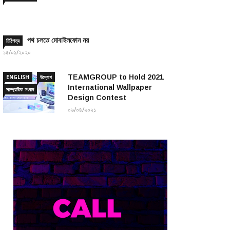
পথ চলতে মোবাইলফোন নয়
চিঠিপত্র
১৫/০১/২০২০
TEAMGROUP to Hold 2021
ENGLISH
উদ্যোগ
International Wallpaper
সাম্প্রতিক সংবাদ
Design Contest
০৬/০৪/২০২১