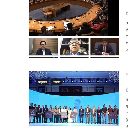
ক
ব
অ
স
এ
আনুষাঙ্গিক
মোবাইল
ক
ক
গ
ই
জ