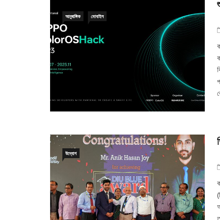
আনুষাঙ্গিক
মোবাইল
ক
ক
ব
প
ব
উদ্যোগ
ক
(
আ
ত