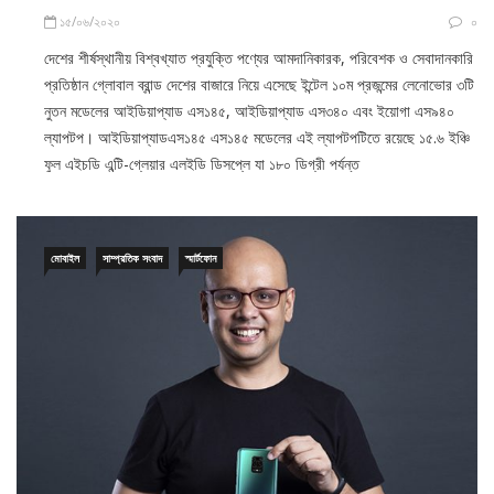
দেশের শীর্ষস্থানীয় বিশ্বখ্যাত প্রযুক্তি পণ্যের আমদানিকারক, পরিবেশক ও সেবাদানকারি
প্রতিষ্ঠান গ্লোবাল ব্রান্ড দেশের বাজারে নিয়ে এসেছে ইন্টেল ১০ম প্রজন্মের লেনোভোর ৩টি
নুতন মডেলের আইডিয়াপ্যাড এস১৪৫, আইডিয়াপ্যাড এস৩৪০ এবং ইয়োগা এস৯৪০
ল্যাপটপ। আইডিয়াপ্যাডএস১৪৫ এস১৪৫ মডেলের এই ল্যাপটপটিতে রয়েছে ১৫.৬ ইঞ্চি
ফুল এইচডি এন্টি-গ্লেয়ার এলইডি ডিসপ্লে যা ১৮০ ডিগ্রী পর্যন্ত
মোবাইল
সাম্প্রতিক সংবাদ
স্মার্টফোন