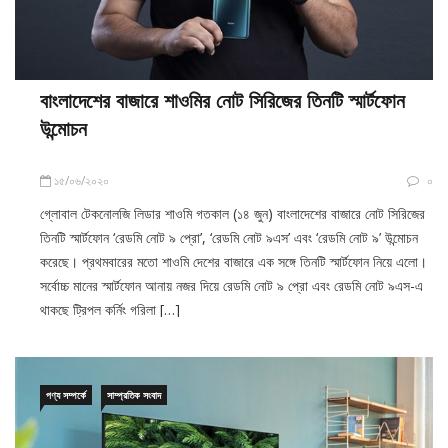
বাংলাদেশের বাজারে শাওমির নোট সিরিজের তিনটি স্মার্টফোন
উন্মোচন
১৫/০৬/২০২০
০
গ্লোবাল টেকনোলজি লিডার শাওমি গতকাল (১৪ জুন) বাংলাদেশের বাজারে নোট সিরিজের
তিনটি স্মার্টফোন ‘রেডমি নোট ৯ প্রো’, ‘রেডমি নোট ৯এস’ এবং ‘রেডমি নোট ৯’ উন্মোচন
করেছে। প্রথমবারের মতো শাওমি দেশের বাজারে এক সঙ্গে তিনটি স্মার্টফোন নিয়ে এলো।
সর্বোচ্চ মানের স্মার্টফোন আনায় নজর দিয়ে রেডমি নোট ৯ প্রো এবং রেডমি নোট ৯এস-এ
থাকছে ট্রিপল কর্নিং গরিলা […]
পণ্য সম্পর্কে
সাম্প্রতিক সংবাদ