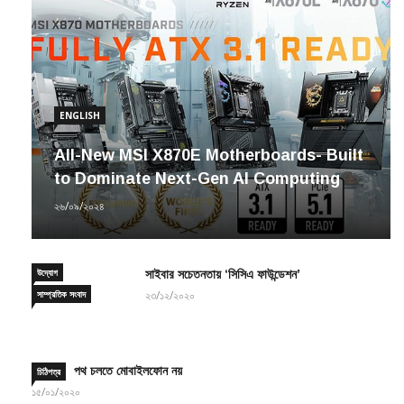
ENGLISH
All-New MSI X870E Motherboards- Built
to Dominate Next-Gen AI Computing
২৬/০৯/২০২৪
উদ্যোগ
সাইবার সচেতনতায় ‘সিসিএ ফাউন্ডেশন’
সাম্প্রতিক সংবাদ
২৩/১২/২০২০
পথ চলতে মোবাইলফোন নয়
চিঠিপত্র
১৫/০১/২০২০