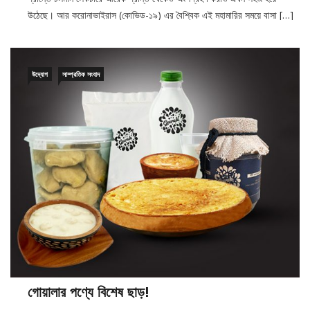
উঠেছে। আর করোনাভাইরাস (কোভিড-১৯) এর বৈশ্বিক এই মহামারির সময়ে বাসা […]
উদ্যোগ
সাম্প্রতিক সংবাদ
গোয়ালার পণ্যে বিশেষ ছাড়!