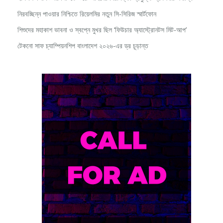
নিরবচ্ছিন্ন পাওয়ার নিশ্চিতে রিয়েলমির নতুন সি-সিরিজ স্মার্টফোন
শিশুদের মহাকাশ ভাবনা ও স্বপ্নে মুখর ছিল ‘ফিউচার অ্যাস্ট্রোনটস মিট-আপ’
টেকনো সাফ চ্যাম্পিয়নশিপ বাংলাদেশ ২০২৬-এর ড্র চূড়ান্ত