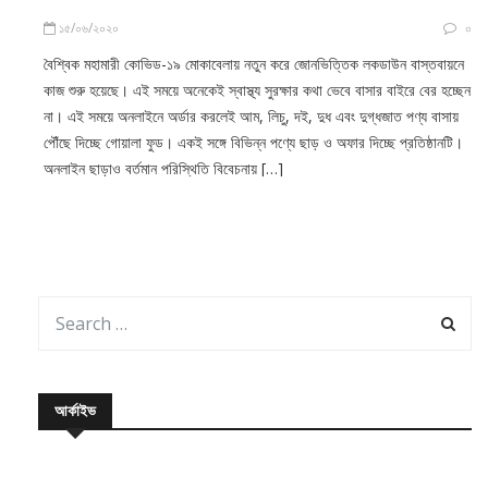
১৫/০৬/২০২০
০
বৈশ্বিক মহামারী কোভিড-১৯ মোকাবেলায় নতুন করে জোনভিত্তিক লকডাউন বাস্তবায়নে
কাজ শুরু হয়েছে। এই সময়ে অনেকেই স্বাস্থ্য সুরক্ষার কথা ভেবে বাসার বাইরে বের হচ্ছেন
না। এই সময়ে অনলাইনে অর্ডার করলেই আম, লিচু, দই, দুধ এবং দুগ্ধজাত পণ্য বাসায়
পৌঁছে দিচ্ছে গোয়ালা ফুড। একই সঙ্গে বিভিন্ন পণ্যে ছাড় ও অফার দিচ্ছে প্রতিষ্ঠানটি।
অনলাইন ছাড়াও বর্তমান পরিস্থিতি বিবেচনায় […]
আর্কাইভ
June 2020