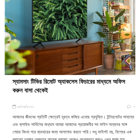
স্যামসাং টিভির রিমোট অ্যাকসেস ফিচারের মাধ্যমে অফিস
করুন বাসা থেকেই
১৫/০৬/২০২০
০
আমাদের জীবনের প্রতিটি ক্ষেত্রেই দূরত্ব কমিয়ে এনেছে প্রযুক্তি। ইন্টারনেটের সাহায্যে
এবং ক্লাউড সার্ভিসের মাধ্যমে আমরা আমাদের প্রয়োজনীয় সব ফাইল অন্যদের সঙ্গে
শেয়ার কিংবা পরে ব্যবহারের জন্য আপলোড করতে পারি। শুধু ফাইলই নয়, বিশ্বের এক
প্রান্তে চলমান লেকচারে আরেক প্রান্ত থেকেও অংশগ্রহণ করাও এখন সহজ হয়ে