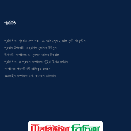
পরিচিতি
প্রতিষ্ঠাতা প্রধান সম্পাদক: ড. আবদুল্লাহ আল-মুতী শরফুদ্দীন
প্রধান উপদেষ্টা: অধ্যাপক মুহাম্মদ ইউনুস
উপদেষ্টা সম্পাদক: ড. মুহম্মদ জাফর ইকবাল
প্রতিষ্ঠাতা ও প্রধান সম্পাদক: ভূঁইয়া ইনাম লেনিন
সম্পাদক: প্রকৌশলী হাকিকুর রহমান
অনলাইন সম্পাদক: মো. কামরুল আহসান