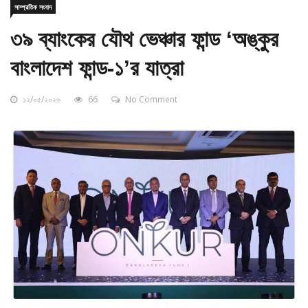
৩৯ ব্যাংকের যৌথ ভেঞ্চার ফান্ড ‘অঙ্কুর
বাংলাদেশ ফান্ড-১’র যাত্রা
১২/০৫/২০২৬
66
No Comment