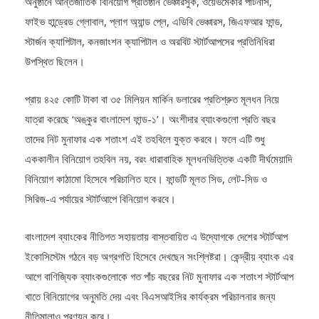
ফাইভ হান্ড্রেড গ্লোবাল, প্লাগ অ্যান্ড প্লে, এডিবি ভেঞ্চারস, জিএফআর ফান্ড,
স্টার্জন ক্যাপিটাল, কনজাংশন ক্যাপিটাল ও অরবিট স্টার্টআপসের প্রতিনিধিরা
উপস্থিত ছিলেন।
প্রায় ৪২৫ কোটি টাকা বা ৩৫ মিলিয়ন মার্কিন ডলারের প্রতিশ্রুত মূলধন নিয়ে
যাত্রা করেছে ‘অঙ্কুর বাংলাদেশ ফান্ড-১’। অংশীদার ব্যাংকগুলো প্রতি বছর
তাদের নিট মুনাফার এক শতাংশ এই তহবিলে যুক্ত করবে। ফলে এটি শুধু
এককালীন বিনিয়োগ তহবিল নয়, বরং ধারাবাহিক মূলধনভিত্তিক একটি দীর্ঘমেয়াদি
বিনিয়োগ কাঠামো হিসেবে পরিচালিত হবে। ফান্ডটি মূলত সিড, লেট-সিড ও
সিরিজ-এ পর্যায়ের স্টার্টআপে বিনিয়োগ করবে।
বাংলাদেশ ব্যাংকের নীতিগত সহায়তায় বাস্তবায়িত এ উদ্যোগকে দেশের স্টার্টআপ
ইকোসিস্টেম গঠনে বড় অগ্রগতি হিসেবে দেখছেন সংশ্লিষ্টরা। কেন্দ্রীয় ব্যাংক এর
আগে বাণিজ্যিক ব্যাংকগুলোকে গত পাঁচ বছরের নিট মুনাফার এক শতাংশ স্টার্টআপ
খাতে বিনিয়োগের অনুমতি দেয় এবং বিএসআইসির কার্যক্রম পরিচালনার জন্য
নীতিমালাও প্রণয়ন করে।