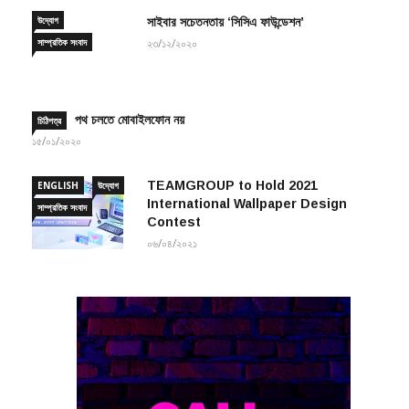
উদ্যোগ
সাইবার সচেতনতায় ‘সিসিএ ফাউন্ডেশন’
সাম্প্রতিক সংবাদ
২৩/১২/২০২০
পথ চলতে মোবাইলফোন নয়
চিঠিপত্র
১৫/০১/২০২০
TEAMGROUP to Hold 2021
ENGLISH
উদ্যোগ
International Wallpaper Design
সাম্প্রতিক সংবাদ
Contest
০৬/০৪/২০২১