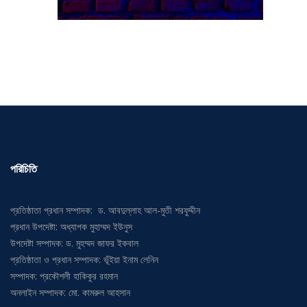
পরিচিতি
প্রতিষ্ঠাতা প্রধান সম্পাদক: ড. আবদুল্লাহ আল-মুতী শরফুদ্দীন
প্রধান উপদেষ্টা: অধ্যাপক মুহাম্মদ ইউনুস
উপদেষ্টা সম্পাদক: ড. মুহম্মদ জাফর ইকবাল
প্রতিষ্ঠাতা ও প্রধান সম্পাদক: ভূঁইয়া ইনাম লেনিন
সম্পাদক: প্রকৌশলী হাকিকুর রহমান
অনলাইন সম্পাদক: মো. কামরুল আহসান