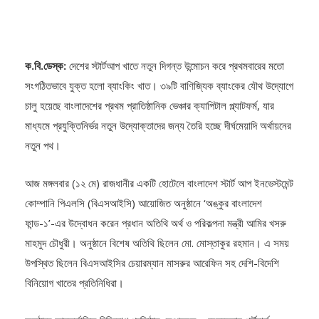
ক.বি.ডেস্ক:
দেশের স্টার্টআপ খাতে নতুন দিগন্ত উন্মোচন করে প্রথমবারের মতো
সংগঠিতভাবে যুক্ত হলো ব্যাংকিং খাত। ৩৯টি বাণিজ্যিক ব্যাংকের যৌথ উদ্যোগে
চালু হয়েছে বাংলাদেশের প্রথম প্রাতিষ্ঠানিক ভেঞ্চার ক্যাপিটাল প্ল্যাটফর্ম, যার
মাধ্যমে প্রযুক্তিনির্ভর নতুন উদ্যোক্তাদের জন্য তৈরি হচ্ছে দীর্ঘমেয়াদি অর্থায়নের
নতুন পথ।
আজ মঙ্গলবার (১২ মে) রাজধানীর একটি হোটেলে বাংলাদেশ স্টার্ট আপ ইনভেস্টমেন্ট
কোম্পানি পিএলসি (বিএসআইসি) আয়োজিত অনুষ্ঠানে ‘অঙ্কুর বাংলাদেশ
ফান্ড-১’-এর উদ্বোধন করেন প্রধান অতিথি অর্থ ও পরিকল্পনা মন্ত্রী আমির খসরু
মাহমুদ চৌধুরী। অনুষ্ঠানে বিশেষ অতিথি ছিলেন মো. মোস্তাকুর রহমান। এ সময়
উপস্থিত ছিলেন বিএসআইসির চেয়ারম্যান মাসরুর আরেফিন সহ দেশি-বিদেশি
বিনিয়োগ খাতের প্রতিনিধিরা।
অনুষ্ঠানে আন্তর্জাতিক বিনিয়োগ প্রতিষ্ঠান ভেঞ্চারসুক, ওয়েভমেকার পার্টনার্স,