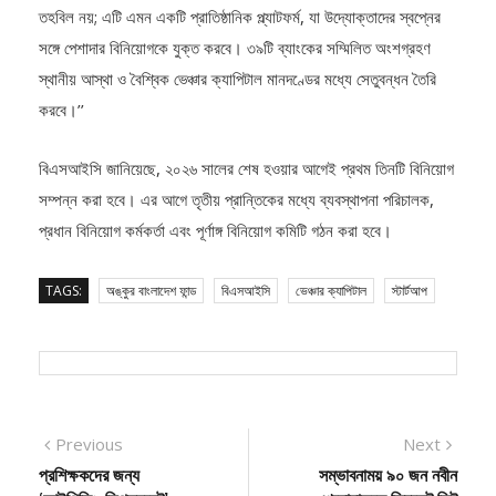
সঙ্গে পেশাদার বিনিয়োগকে যুক্ত করবে। ৩৯টি ব্যাংকের সম্মিলিত অংশগ্রহণ
স্থানীয় আস্থা ও বৈশ্বিক ভেঞ্চার ক্যাপিটাল মানদণ্ডের মধ্যে সেতুবন্ধন তৈরি
করবে।’’
বিএসআইসি জানিয়েছে, ২০২৬ সালের শেষ হওয়ার আগেই প্রথম তিনটি বিনিয়োগ
সম্পন্ন করা হবে। এর আগে তৃতীয় প্রান্তিকের মধ্যে ব্যবস্থাপনা পরিচালক,
প্রধান বিনিয়োগ কর্মকর্তা এবং পূর্ণাঙ্গ বিনিয়োগ কমিটি গঠন করা হবে।
TAGS:
অঙ্কুর বাংলাদেশ ফান্ড
বিএসআইসি
ভেঞ্চার ক্যাপিটাল
স্টার্টআপ
Post
Previous
Next
Previous
Next
post:
post:
প্রশিক্ষকদের জন্য
সম্ভাবনাময় ৯০ জন নবীন
navigation
‘আইপিভি৬ ডিপ্লয়মেন্ট’
খেলোয়াড়কে ক্রিকেট কিট