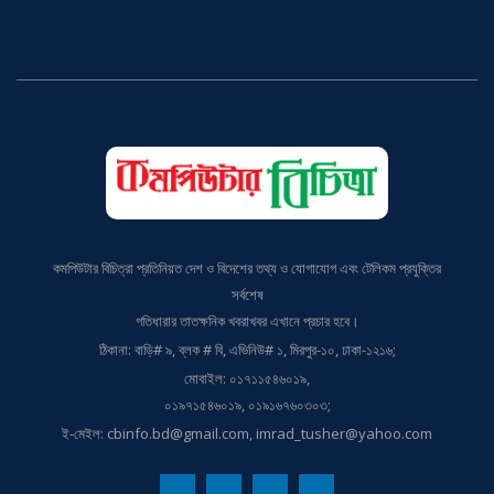
কমপিউটার বিচিত্রা প্রতিনিয়ত দেশ ও বিদেশের তথ্য ও যোগাযোগ এবং টেলিকম প্রযুক্তির
সর্বশেষ
গতিধারার তাতক্ষনিক খবরাখবর এখানে প্রচার হবে।
ঠিকানা: বাড়ি# ৯, ব্লক # বি, এভিনিউ# ১, মিরপুর-১০, ঢাকা-১২১৬;
মোবাইল: ০১৭১১৫৪৬০১৯,
০১৯৭১৫৪৬০১৯, ০১৯১৬৭৬০৩০৩;
ই-মেইল: cbinfo.bd@gmail.com, imrad_tusher@yahoo.com