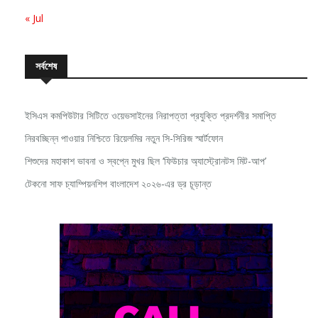
« Jul
সর্বশেষ
ইসিএস কমপিউটার সিটিতে ওয়েভসাইনের নিরাপত্তা প্রযুক্তি প্রদর্শনীর সমাপ্তি
নিরবচ্ছিন্ন পাওয়ার নিশ্চিতে রিয়েলমির নতুন সি-সিরিজ স্মার্টফোন
শিশুদের মহাকাশ ভাবনা ও স্বপ্নে মুখর ছিল ‘ফিউচার অ্যাস্ট্রোনটস মিট-আপ’
টেকনো সাফ চ্যাম্পিয়নশিপ বাংলাদেশ ২০২৬-এর ড্র চূড়ান্ত