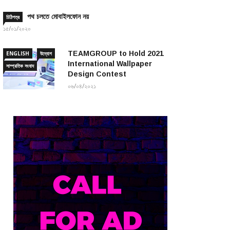
পথ চলতে মোবাইলফোন নয়
চিঠিপত্র
১৫/০১/২০২০
TEAMGROUP to Hold 2021
ENGLISH
উদ্যোগ
International Wallpaper
সাম্প্রতিক সংবাদ
Design Contest
০৬/০৪/২০২১