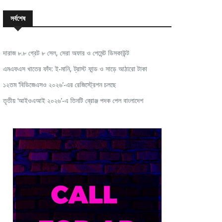
সর্বশেষ
দারাজ ৮.৮ গ্রেট ৮ সেল, সেরা অফার ও পেমেন্ট ডিসকাউন্ট
এমএফএস খাতের ফাঁদ: ই-মানি, ট্রাস্ট ফান্ড ও সাড়ে আঠারো টাকা
১২তম ‘বিডিজেএসও ২০২৬’-এর রেজিস্ট্রেশন চলছে
তৃতীয় ‘আইওএআই ২০২৬’-এ তিনটি ব্রোঞ্জ পদক পেল বাংলাদেশ