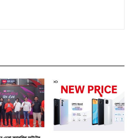
রে এলো ফ্ল্যাগশিপ আইটেল