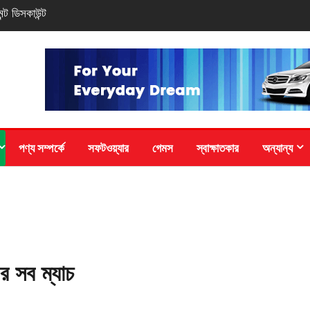
 ও সাড়ে আঠারো টাকা
পণ্য সম্পর্কে
সফটওয়্যার
গেমস
স্বাক্ষাতকার
অন্যান্য
র সব ম্যাচ