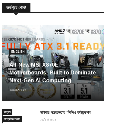
জনপ্রিয় পোস্ট
ENGLISH
All-New MSI X870E
Motherboards- Built to Dominate
Next-Gen AI Computing
২৬/০৯/২০২৪
উদ্যোগ
সাইবার সচেতনতায় ‘সিসিএ ফাউন্ডেশন’
সাম্প্রতিক সংবাদ
২৩/১২/২০২০