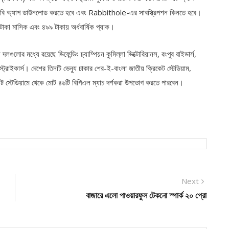
াই রবি অ্যাপ ডাউনলোড করতে হবে এবং Rabbithole-এর সাবস্ক্রিপশন কিনতে হবে।
 টাকা মাসিক এবং ৪৯৯ টাকায় অর্ধবার্ষিক প্যাক।
োর মধ্যে রয়েছে ডিফেন্ডিং চ্যাম্পিয়ন কুমিল্লা ভিক্টোরিয়ানস, রংপুর রাইডার্স,
েট স্ট্রাইকার্স। দেশের তিনটি ভেন্যু ঢাকার শের-ই-বাংলা জাতীয় ক্রিকেট স্টেডিয়াম,
িকেট স্টেডিয়ামে থেকে মোট ৪৬টি বিপিএল ম্যাচ দর্শকরা উপভোগ করতে পারবেন।
Next
Next
post:
বাজারে এলো পাওয়ারফুল টেকনো স্পার্ক ২০ প্রো