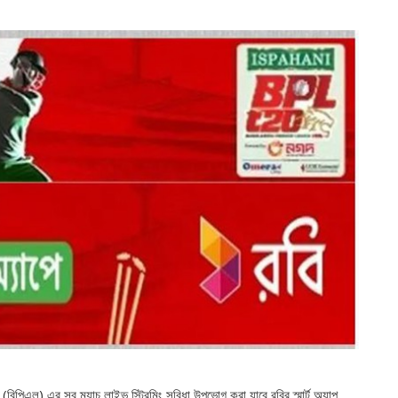
িগ (বিপিএল) এর সব ম্যাচ লাইভ স্ট্রিমিং সুবিধা উপভোগ করা যাবে রবির স্মার্ট অ্যাপ