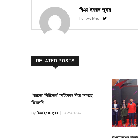
বিএম ইমরাদ তুষার
Follow Me:
RELATED POSTS
‘নারজো সিরিজের’ স্মার্টফোন নিয়ে আসছে
রিয়েলমি
By
বিএম ইমরাদ তুষার
২১/১২/২০২০
বাংলাদেশের বাজা