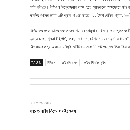
‘মাই রবি’তে। বিপিএল উত্তেজনার অংশ হতে গ্রাহকদের স্মার্টফোনে ম
সাবস্ক্রিপশনের জন্য ৩টি প্যাক পাওয়া যাচ্ছে- ২০ টাকা দৈনিক প্যাক, ৯৯
বিপিএলের দশম আসর শুরু হয়েছে গত ১৯ জানুয়ারি থেকে। অংশগ্রহণকারী দলগুল
দুরন্ত ঢাকা, খুলনা টাইগার্স, ফরচুন বরিশাল, চট্টগ্রাম চ্যালেঞ্জার্স ও সিল
চট্টগ্রামের জহুর আহমেদ চৌধুরী স্টেডিয়াম এবং সিলেট আন্তর্জাতিক ক্র
TAGS:
বিপিএল
মাই রবি অ্যাপ
লাইভ স্ট্রিমিং সুবিধা
Post
Previous
Previous
post:
বসন্তে বর্ণিল ভিভো ওয়াই১৭এস
navigation