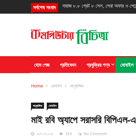
এমএফএস খাতের ফাঁদ: ই-মানি, ট্রাস্ট ফান্ড
সর্বশেষ সংবাদ
হোম পেজ
প্রতিবেদন
প্রযুক্রির পণ্য
মোবাইল
Home
মোবাইল
আনুষাঙ্গিক
আনুষাঙ্গিক
মোবাইল
মাই রবি অ্যাপে সরাসরি বিপিএল-এ
১৫/০২/২০২৪
354
No Comment