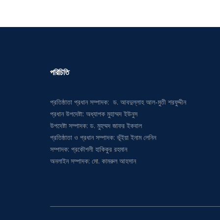
পরিচিতি
প্রতিষ্ঠাতা প্রধান সম্পাদক: ড. আবদুল্লাহ আল-মুতী শরফুদ্দীন
প্রধান উপদেষ্টা: অধ্যাপক মুহাম্মদ ইউনুস
উপদেষ্টা সম্পাদক: ড. মুহম্মদ জাফর ইকবাল
প্রতিষ্ঠাতা ও প্রধান সম্পাদক: ভূঁইয়া ইনাম লেনিন
সম্পাদক: প্রকৌশলী হাকিকুর রহমান
অনলাইন সম্পাদক: মো. কামরুল আহসান