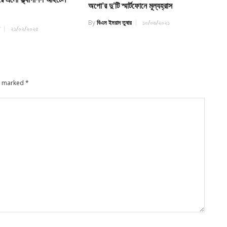
অপো’র দু’টি স্মার্টফোনে মূল্যহ্রাস
By
বিএম ইমরাদ তুষার
১০/০৬/২০২১
র
২১/০২/২০২৫
re marked
*