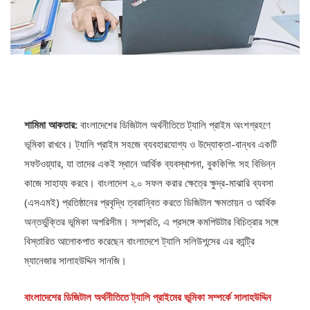
শামিমা আকতার:
বাংলাদেশের ডিজিটাল অর্থনীতিতে ট্যালি প্রাইম অংশগ্রহণে
ভূমিকা রাখবে। ট্যালি প্রাইম সহজে ব্যবহারযোগ্য ও উদ্যোক্তা-বান্ধব একটি
সফটওয়্যার, যা তাদের একই স্থানে আর্থিক ব্যবস্থাপনা, বুককিপিং সহ বিভিন্ন
কাজে সাহায্য করবে। বাংলাদেশ ২.০ সফল করার ক্ষেত্রে ক্ষুদ্র-মাঝারি ব্যবসা
(এসএমই) প্রতিষ্ঠানের প্রবৃদ্ধি ত্বরান্বিত করতে ডিজিটাল ক্ষমতায়ন ও আর্থিক
অন্তর্ভুক্তির ভূমিকা অপরিসীম। সম্প্রতি, এ প্রসঙ্গে কমপিউটার বিচিত্রার সঙ্গে
বিস্তারিত আলোকপাত করেছেন বাংলাদেশে ট্যালি সলিউশন্সের এর কান্ট্রি
ম্যানেজার সালাহউদ্দিন সানজি।
বাংলাদেশের ডিজিটাল অর্থনীতিতে ট্যালি প্রাইমের ভূমিকা সম্পর্কে সালাহউদ্দিন
সানজি বলেন,
“বাংলাদেশী এসএমই ব্যবসার মাঝে ৯৩.৬% ব্যবসাই ক্ষুদ্র এবং