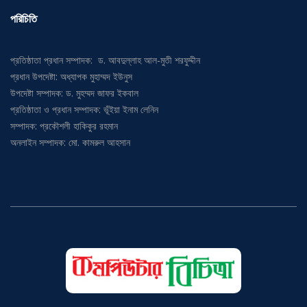
পরিচিতি
প্রতিষ্ঠাতা প্রধান সম্পাদক: ড. আবদুল্লাহ আল-মুতী শরফুদ্দীন
প্রধান উপদেষ্টা: অধ্যাপক মুহাম্মদ ইউনুস
উপদেষ্টা সম্পাদক: ড. মুহম্মদ জাফর ইকবাল
প্রতিষ্ঠাতা ও প্রধান সম্পাদক: ভূঁইয়া ইনাম লেনিন
সম্পাদক: প্রকৌশলী হাকিকুর রহমান
অনলাইন সম্পাদক: মো. কামরুল আহসান