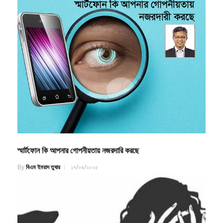
স্মার্টফোন কি আপনার গোপনীয়তায় নজরদারি করছে
By
বিএম ইমরাদ তুষার
১৭/০৯/২০২৫