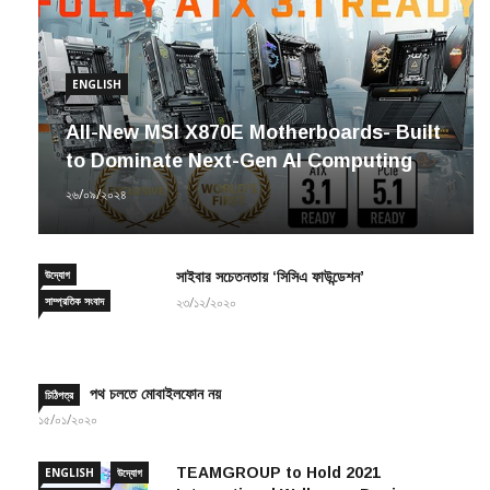
ENGLISH
All-New MSI X870E Motherboards- Built
to Dominate Next-Gen AI Computing
২৬/০৯/২০২৪
উদ্যোগ
সাইবার সচেতনতায় ‘সিসিএ ফাউন্ডেশন’
সাম্প্রতিক সংবাদ
২৩/১২/২০২০
পথ চলতে মোবাইলফোন নয়
চিঠিপত্র
১৫/০১/২০২০
TEAMGROUP to Hold 2021
ENGLISH
উদ্যোগ
International Wallpaper Design
সাম্প্রতিক সংবাদ