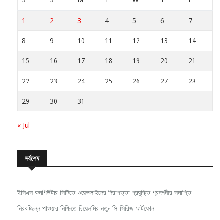
1
2
3
4
5
6
7
8
9
10
11
12
13
14
15
16
17
18
19
20
21
22
23
24
25
26
27
28
29
30
31
« Jul
সর্বশেষ
ইসিএস কমপিউটার সিটিতে ওয়েভসাইনের নিরাপত্তা প্রযুক্তি প্রদর্শনীর সমাপ্তি
নিরবচ্ছিন্ন পাওয়ার নিশ্চিতে রিয়েলমির নতুন সি-সিরিজ স্মার্টফোন
শিশুদের মহাকাশ ভাবনা ও স্বপ্নে মুখর ছিল ‘ফিউচার অ্যাস্ট্রোনটস মিট-আপ’