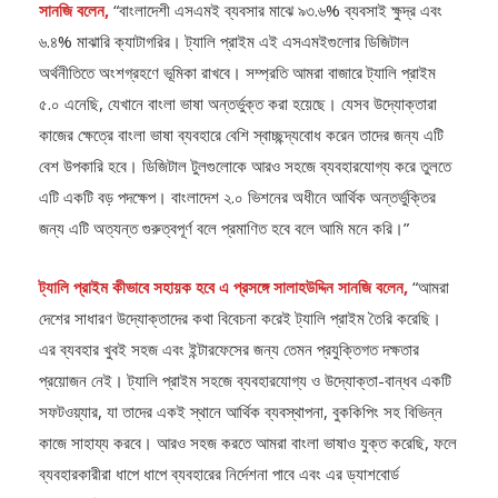
৬.৪% মাঝারি ক্যাটাগরির। ট্যালি প্রাইম এই এসএমইগুলোর ডিজিটাল
অর্থনীতিতে অংশগ্রহণে ভূমিকা রাখবে। সম্প্রতি আমরা বাজারে ট্যালি প্রাইম
৫.০ এনেছি, যেখানে বাংলা ভাষা অন্তর্ভুক্ত করা হয়েছে। যেসব উদ্যোক্তারা
কাজের ক্ষেত্রে বাংলা ভাষা ব্যবহারে বেশি স্বাচ্ছন্দ্যবোধ করেন তাদের জন্য এটি
বেশ উপকারি হবে। ডিজিটাল টুলগুলোকে আরও সহজে ব্যবহারযোগ্য করে তুলতে
এটি একটি বড় পদক্ষেপ। বাংলাদেশ ২.০ ভিশনের অধীনে আর্থিক অন্তর্ভুক্তির
জন্য এটি অত্যন্ত গুরুত্বপূর্ণ বলে প্রমাণিত হবে বলে আমি মনে করি।”
ট্যালি প্রাইম কীভাবে সহায়ক হবে এ প্রসঙ্গে সালাহউদ্দিন সানজি বলেন,
“আমরা
দেশের সাধারণ উদ্যোক্তাদের কথা বিবেচনা করেই ট্যালি প্রাইম তৈরি করেছি।
এর ব্যবহার খুবই সহজ এবং ইন্টারফেসের জন্য তেমন প্রযুক্তিগত দক্ষতার
প্রয়োজন নেই। ট্যালি প্রাইম সহজে ব্যবহারযোগ্য ও উদ্যোক্তা-বান্ধব একটি
সফটওয়্যার, যা তাদের একই স্থানে আর্থিক ব্যবস্থাপনা, বুককিপিং সহ বিভিন্ন
কাজে সাহায্য করবে। আরও সহজ করতে আমরা বাংলা ভাষাও যুক্ত করেছি, ফলে
ব্যবহারকারীরা ধাপে ধাপে ব্যবহারের নির্দেশনা পাবে এবং এর ড্যাশবোর্ড
ব্যবহারকারীদের সহজে ইনভয়েসিং ও ইনভেন্টরি ম্যানেজমেন্টের ক্ষেত্রে সাহায্য