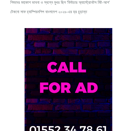
টেকনো সাফ চ্যাম্পিয়নশিপ বাংলাদেশ ২০২৬-এর ড্র চূড়ান্ত