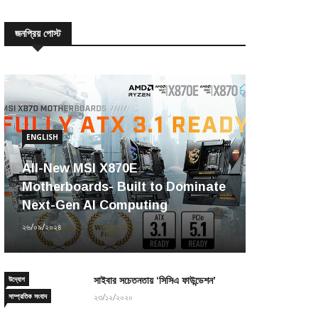
জনপ্রিয় পোস্ট
ENGLISH
All-New MSI X870E
Motherboards- Built to Dominate
Next-Gen AI Computing
২৬/০৯/২০২৪
উদ্যোগ
সাইবার সচেতনতায় ‘সিসিএ ফাউন্ডেশন’
সাম্প্রতিক সংবাদ
২৩/১২/২০২০