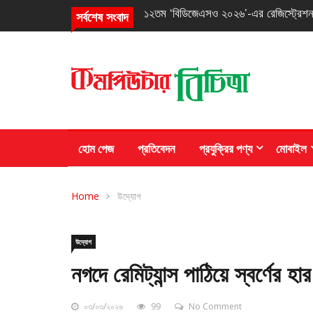
তৃতীয় ‘আইওএআই ২০২৬’-এ তিনটি ব্রোঞ্জ 
সর্বশেষ সংবাদ
হোম পেজ
প্রতিবেদন
প্রযুক্রির পণ্য
মোবাইল
Home
উদ্যোগ
উদ্যোগ
নগদে রেমিট্যান্স পাঠিয়ে স্বর্ণের হা
০৩/০৩/২০২৬
99
No Comment