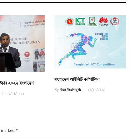
বাংলাদেশ আইসিটি কম্পিটিশন
উচার ২০২২ বাংলাদেশ
By
বিএম ইমরাদ তুষার
০১/০৭/২০২১
র
০৯/০৪/২০২২
re marked
*