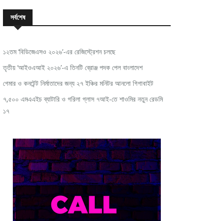
সর্বশেষ
১২তম ‘বিডিজেএসও ২০২৬’-এর রেজিস্ট্রেশন চলছে
তৃতীয় ‘আইওএআই ২০২৬’-এ তিনটি ব্রোঞ্জ পদক পেল বাংলাদেশ
গেমার ও কনটেন্ট নির্মাতাদের জন্য ২৭ ইঞ্চির মনিটর আনলো গিগাবাইট
৭,৫০০ এমএএইচ ব্যাটারি ও গরিলা গ্লাস ৭আই-তে শাওমির নতুন রেডমি
১৭