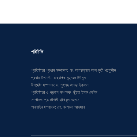
পরিচিতি
প্রতিষ্ঠাতা প্রধান সম্পাদক: ড. আবদুল্লাহ আল-মুতী শরফুদ্দীন
প্রধান উপদেষ্টা: অধ্যাপক মুহাম্মদ ইউনুস
উপদেষ্টা সম্পাদক: ড. মুহম্মদ জাফর ইকবাল
প্রতিষ্ঠাতা ও প্রধান সম্পাদক: ভূঁইয়া ইনাম লেনিন
সম্পাদক: প্রকৌশলী হাকিকুর রহমান
অনলাইন সম্পাদক: মো. কামরুল আহসান