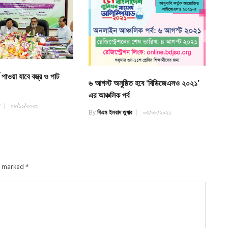
ে পাওয়া যাবে বস্ত্র ও পাট
৬ আগস্ট অনুষ্ঠিত হবে ‘বিডিজেএসও ২০২১’
এর আঞ্চলিক পর্ব
র
০৮/১১/২০২৩
By
বিএম ইমরাদ তুষার
০৩/০৮/২০২১
re marked
*