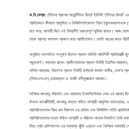
ক.বি.ডেস্ক:
টেলিনর গ্রুপের সায়েন্টিফিক রিসার্চ ইউনিট ‘টেলিনর রিসার্চ’
প্রতিবেদনে কীভাবে প্রযুক্তি ও ডিজিটালাইজেশন গ্রিন ট্রান্সফরমেশনকে (
মনে করে, আগামী দিনে এই বিষয়টিই গুরুত্বপূর্ণ ভূমিকা রাখবে। আজ সোম
থেকে প্রাপ্ত ফলাফল প্রকাশ করে গ্রামীণফোন। চলতি বছরের জন্য পাঁচটি প্
অনুষ্ঠানে অনলাইনে সংযুক্ত ছিলেন প্রধান অতিথি আইসিটি প্রতিমন্ত্রী জ
স্যান্ডবার্গ। বক্তব্য রাখেন গ্রামীণফোনের প্রধান নির্বাহী ইয়াসির আজমান
নাসিম পারভেজ, বিকাশ’র প্রধান নির্বাহী কর্মকর্তা কামাল কাদীর, বেলা’র প্র
(পিকেএসএফ) চেয়ারম্যান ড. কাজী খলীকুজ্জমান আহমদ।
বৈশ্বিক জলবায়ু পরিবর্তন এবং আমাদের ইকোসিস্টেমের ওপর এর প্রভাব ছিল ২
উন্নত কানেক্টিভিটি, জলবায়ু-বান্ধব শক্তি-সাশ্রয়ী আধুনিক হার্ডওয়্
প্রতিষ্ঠানগুলোর গ্রিন জব স্কিলস এর চাহিদা এবং ডিজিটাল লার্নিং প্ল্যাটফ
প্রতিষ্ঠানগুলোর মধ্যে শক্তি-সাশ্রয়ী ও পরিবেশ-বান্ধব ডিভাইস তৈরি করা
দিয়ে গ্রেট রেসিগনেশন এর সম্ভাব্য ঝুঁকি এড়ানো এবং বৈশ্বিক মহামারি শে