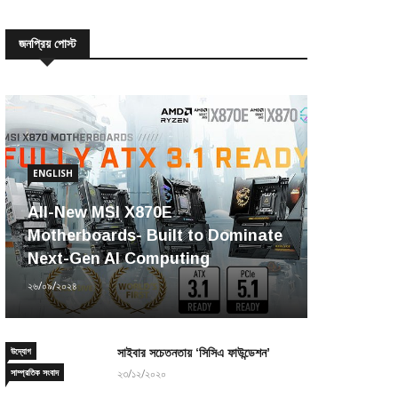
জনপ্রিয় পোস্ট
ENGLISH
All-New MSI X870E
Motherboards- Built to Dominate
Next-Gen AI Computing
২৬/০৯/২০২৪
উদ্যোগ
সাইবার সচেতনতায় ‘সিসিএ ফাউন্ডেশন’
সাম্প্রতিক সংবাদ
২৩/১২/২০২০