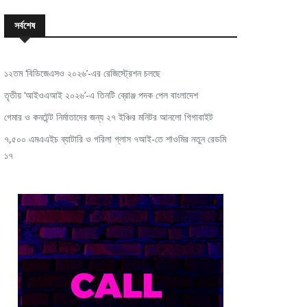
সর্বশেষ
১২তম ‘বিডিজেএসও ২০২৬’-এর রেজিস্ট্রেশন চলছে
তৃতীয় ‘আইওএআই ২০২৬’-এ তিনটি ব্রোঞ্জ পদক পেল বাংলাদেশ
গেমার ও কনটেন্ট নির্মাতাদের জন্য ২৭ ইঞ্চির মনিটর আনলো গিগাবাইট
৭,৫০০ এমএএইচ ব্যাটারি ও গরিলা গ্লাস ৭আই-তে শাওমির নতুন রেডমি
১৭