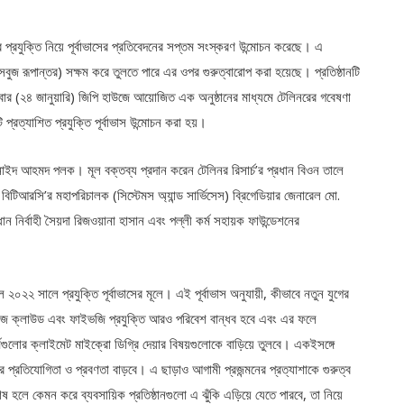
 এর প্রযুক্তি নিয়ে পূর্বাভাসের প্রতিবেদনের সপ্তম সংস্করণ উন্মোচন করেছে। এ
সবুজ রূপান্তর) সক্ষম করে তুলতে পারে এর ওপর গুরুত্বারোপ করা হয়েছে। প্রতিষ্ঠানটি
বার (২৪ জানুয়ারি) জিপি হাউজে আয়োজিত এক অনুষ্ঠানের মাধ্যমে টেলিনরের গবেষণা
রত্যাশিত প্রযুক্তি পূর্বাভাস উন্মোচন করা হয়।
ুনাইদ আহমদ পলক। মূল বক্তব্য প্রদান করেন টেলিনর রিসার্চ’র প্রধান বিওন তালে
, বিটিআরসি’র মহাপরিচালক (সিস্টেমস অ্যান্ড সার্ভিসেস) ব্রিগেডিয়ার জেনারেল মো.
ধান নির্বাহী সৈয়দা রিজওয়ানা হাসান এবং পল্লী কর্ম সহায়ক ফাউন্ডেশনের
০২২ সালে প্রযুক্তি পূর্বাভাসের মূলে। এই পূর্বাভাস অনুযায়ী, কীভাবে নতুন যুগের
যার, এজ ক্লাউড এবং ফাইভজি প্রযুক্তি আরও পরিবেশ বান্ধব হবে এবং এর ফলে
র্মগুলোর ক্লাইমেট মাইক্রো ডিগ্রি দেয়ার বিষয়গুলোকে বাড়িয়ে তুলবে। একইসঙ্গে
র প্রতিযোগিতা ও প্রবণতা বাড়বে। এ ছাড়াও আগামী প্রজন্মনের প্রত্যাশাকে গুরুত্ব
ষ হলে কেমন করে ব্যবসায়িক প্রতিষ্ঠানগুলো এ ঝুঁকি এড়িয়ে যেতে পারবে, তা নিয়ে