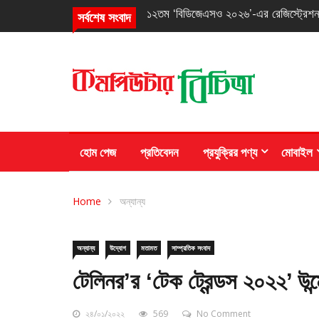
তৃতীয় ‘আইওএআই ২০২৬’-এ তিনটি ব্রোঞ্জ 
সর্বশেষ সংবাদ
হোম পেজ
প্রতিবেদন
প্রযুক্রির পণ্য
মোবাইল
Home
অন্যান্য
অন্যান্য
উদ্যোগ
মতামত
সাম্প্রতিক সংবাদ
টেলিনর’র ‘টেক ট্রেন্ডস ২০২২’ উ
২৪/০১/২০২২
569
No Comment