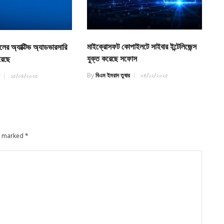
মাইক্রোসফট কোপাইলটে সাইবার ইন্টেলিজেন্স
র অ্যাক্টিভ অ্যাডভারসারি
যুক্ত করেছে সফোস
রেছে
By
বিএম ইমরাদ তুষার
০৪/১২/২০২৫
র
১৫/০৪/২০২৫
re marked
*