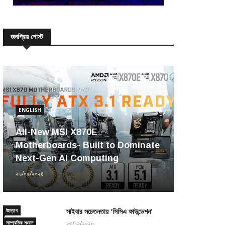
জনপ্রিয় পোস্ট
ENGLISH
All-New MSI X870E
Motherboards- Built to Dominate
Next-Gen AI Computing
২৬/০৯/২০২৪
উদ্যোগ
সাইবার সচেতনতায় ‘সিসিএ ফাউন্ডেশন’
সাম্প্রতিক সংবাদ
২৩/১২/২০২০