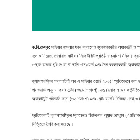
ক.বি.ডেস্ক:
সাইবার হামলার ধরন বদলালেও ব্যবহারকারীর অ্যাকাউন্ট ও পা
বলে জানিয়েছে গ্লোবাল সাইবার সিকিউরিটি প্রতিষ্ঠান ক্যাসপারস্কি। প্র
পেছনে রয়েছে চুরি হওয়া বা দুর্বল পাসওয়ার্ড এবং বৈধ ব্যবহারকারী অ্যাকা
ক্যাসপারস্কির ‘অ্যানাটমি অব এ সাইবার ওয়ার্ল্ড ২০২৫’ প্রতিবেদনে বলা
পাসওয়ার্ড অনুমান করার চেষ্টা (৩৪.৮ শতাংশ), নতুন লোকাল অ্যাকাউন্ট ত
অ্যাকাউন্টে পরিবর্তন আনা (৩২ শতাংশ) এবং নেটওয়ার্কের বিভিন্ন সেবা ও 
প্রতিবেদনটি ক্যাসপারস্কির ম্যানেজড ডিটেকশন অ্যান্ড রেসপন্স (এমডিআর)
ভিত্তিতে তৈরি করা হয়েছে।