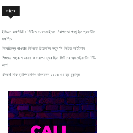
সর্বশেষ
ইসিএস কমপিউটার সিটিতে ওয়েভসাইনের নিরাপত্তা প্রযুক্তি প্রদর্শনীর
সমাপ্তি
নিরবচ্ছিন্ন পাওয়ার নিশ্চিতে রিয়েলমির নতুন সি-সিরিজ স্মার্টফোন
শিশুদের মহাকাশ ভাবনা ও স্বপ্নে মুখর ছিল ‘ফিউচার অ্যাস্ট্রোনটস মিট-
আপ’
টেকনো সাফ চ্যাম্পিয়নশিপ বাংলাদেশ ২০২৬-এর ড্র চূড়ান্ত