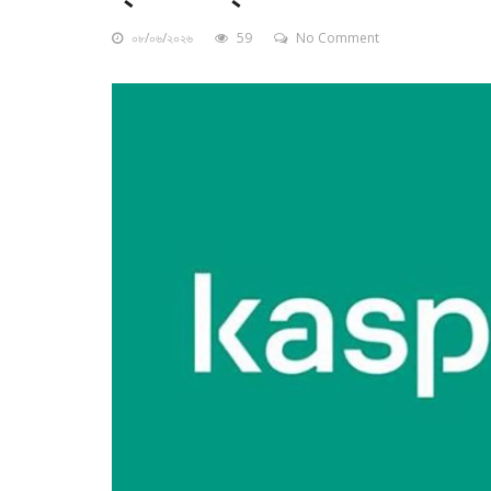
০৮/০৬/২০২৬
59
No Comment