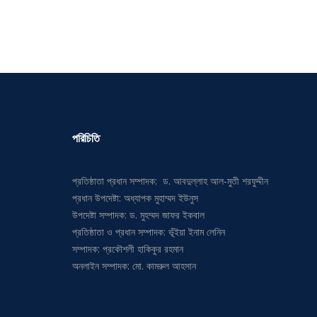
পরিচিতি
প্রতিষ্ঠাতা প্রধান সম্পাদক: ড. আবদুল্লাহ আল-মুতী শরফুদ্দীন
প্রধান উপদেষ্টা: অধ্যাপক মুহাম্মদ ইউনুস
উপদেষ্টা সম্পাদক: ড. মুহম্মদ জাফর ইকবাল
প্রতিষ্ঠাতা ও প্রধান সম্পাদক: ভূঁইয়া ইনাম লেনিন
সম্পাদক: প্রকৌশলী হাকিকুর রহমান
অনলাইন সম্পাদক: মো. কামরুল আহসান