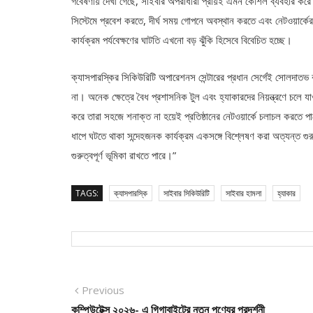
গবেষণায় দেখা গেছে, সাইবার অপরাধীরা প্রায়ই এমন কৌশল ব্যবহার করে 
সিস্টেমে প্রবেশ করতে, দীর্ঘ সময় গোপনে অবস্থান করতে এবং নেটওয়ার্কের
কার্যক্রম পর্যবেক্ষণের ঘাটতি এখনো বড় ঝুঁকি হিসেবে বিবেচিত হচ্ছে।
ক্যাসপারস্কির সিকিউরিটি অপারেশনস সেন্টারের প্রধান সের্গেই সোলদাতভ
না। অনেক ক্ষেত্রে বৈধ প্রশাসনিক টুল এবং হ্যাকারদের নিয়ন্ত্রণে চলে
করে তারা সহজে শনাক্ত না হয়েই প্রতিষ্ঠানের নেটওয়ার্কে চলাচল করতে পা
ধাপে ঘটতে থাকা সন্দেহজনক কার্যক্রম একসঙ্গে বিশ্লেষণ করা অত্যন্ত গুরুত
গুরুত্বপূর্ণ ভূমিকা রাখতে পারে।”
TAGS:
ক্যাসপারস্কি
সাইবার সিকিউরিটি
সাইবার হামলা
হ্যাকার
Post
Previous
Previous
post:
কম্পিউটেক্স ২০২৬- এ গিগাবাইটের নতুন পণ্যের প্রদর্শনী