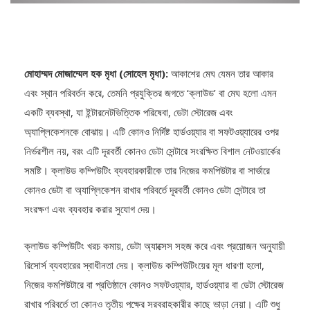
মোহাম্মদ মোজাম্মেল হক মৃধা (সোহেল মৃধা):
আকাশের মেঘ যেমন তার আকার
এবং স্থান পরিবর্তন করে, তেমনি প্রযুক্তির জগতে ‘ক্লাউড’ বা মেঘ হলো এমন
একটি ব্যবস্থা, যা ইন্টারনেটভিত্তিক পরিষেবা, ডেটা স্টোরেজ এবং
অ্যাপ্লিকেশনকে বোঝায়। এটি কোনও নির্দিষ্ট হার্ডওয়্যার বা সফটওয়্যারের ওপর
নির্ভরশীল নয়, বরং এটি দূরবর্তী কোনও ডেটা সেন্টারে সংরক্ষিত বিশাল নেটওয়ার্কের
সমষ্টি। ক্লাউড কম্পিউটিং ব্যবহারকারীকে তার নিজের কমপিউটার বা সার্ভারে
কোনও ডেটা বা অ্যাপ্লিকেশন রাখার পরিবর্তে দূরবর্তী কোনও ডেটা সেন্টারে তা
সংরক্ষণ এবং ব্যবহার করার সুযোগ দেয়।
ক্লাউড কম্পিউটিং খরচ কমায়, ডেটা অ্যাক্সেস সহজ করে এবং প্রয়োজন অনুযায়ী
রিসোর্স ব্যবহারের স্বাধীনতা দেয়। ক্লাউড কম্পিউটিংয়ের মূল ধারণা হলো,
নিজের কমপিউটারে বা প্রতিষ্ঠানে কোনও সফটওয়্যার, হার্ডওয়্যার বা ডেটা স্টোরেজ
রাখার পরিবর্তে তা কোনও তৃতীয় পক্ষের সরবরাহকারীর কাছে ভাড়া নেয়া। এটি শুধু