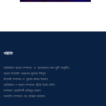
পরিচিতি
প্রতিষ্ঠাতা প্রধান সম্পাদক: ড. আবদুল্লাহ আল-মুতী শরফুদ্দীন
প্রধান উপদেষ্টা: অধ্যাপক মুহাম্মদ ইউনুস
উপদেষ্টা সম্পাদক: ড. মুহম্মদ জাফর ইকবাল
প্রতিষ্ঠাতা ও প্রধান সম্পাদক: ভূঁইয়া ইনাম লেনিন
সম্পাদক: প্রকৌশলী হাকিকুর রহমান
অনলাইন সম্পাদক: মো. কামরুল আহসান