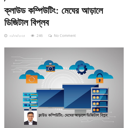
ক্লাউড কম্পিউটিং: মেঘের আড়ালে
ডিজিটাল বিপ্লব
০১/০৯/২০২৫
246
No Comment