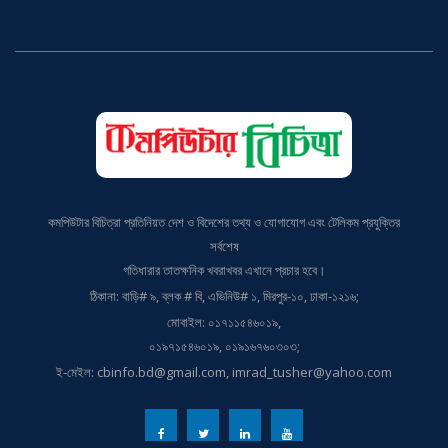
কমপিউটার বিচিত্রা প্রতিনিয়ত দেশ ও বিদেশের তথ্য ও যোগাযোগ এবং টেলিকম প্রযুক্তির
সর্বশেষ
গতিধারার তাতক্ষনিক খবরাখবর এখানে প্রচার হবে।
ঠিকানা: বাড়ি# ৯, ব্লক # বি, এভিনিউ# ১, মিরপুর-১০, ঢাকা-১২১৬;
মোবাইল: ০১৭১১৫৪৬০১৯,
০১৯৭১৫৪৬০১৯, ০১৯১৬৭৬০৩০৩;
ই-মেইল: cbinfo.bd@gmail.com, imrad_tusher@yahoo.com