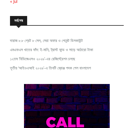
« Jul
সর্বশেষ
দারাজ ৮.৮ গ্রেট ৮ সেল, সেরা অফার ও পেমেন্ট ডিসকাউন্ট
এমএফএস খাতের ফাঁদ: ই-মানি, ট্রাস্ট ফান্ড ও সাড়ে আঠারো টাকা
১২তম ‘বিডিজেএসও ২০২৬’-এর রেজিস্ট্রেশন চলছে
তৃতীয় ‘আইওএআই ২০২৬’-এ তিনটি ব্রোঞ্জ পদক পেল বাংলাদেশ