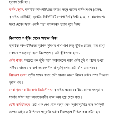
সুযোগ তৈরি হয়।
কর্মসংস্থান:
ক্লাউড কম্পিউটিংয়ের কারণে নতুন ধরনের কর্মসংস্থান (যেমন,
ক্লাউড আর্কিটেক্ট, ক্লাউড সিকিউরিটি স্পেশালিস্ট) তৈরি হচ্ছে, যা বাংলাদেশের
মতো দেশের জন্য একটি নতুন সম্ভাবনার দুয়ার খুলে দিচ্ছে।
নিরাপত্তা ও ঝুঁকি: মেঘের আড়ালে বিপদ
ক্লাউড কম্পিউটিংয়ের ব্যাপক সুবিধার পাশাপাশি কিছু ঝুঁকিও রয়েছে, যার মধ্যে
সবচেয়ে গুরুত্বপূর্ণ হলো নিরাপত্তা। এই ঝুঁকিগুলো হলো-
ডেটা পাচার:
সবচেয়ে বড় ঝুঁকি হলো হ্যাকারদের দ্বারা ডেটা চুরি বা পাচার হওয়া।
সাইবার হামলার কারণে সংবেদনশীল বা ব্যক্তিগত ডেটা ফাঁস হতে পারে।
নিয়ন্ত্রণ হ্রাস:
তৃতীয় পক্ষের কাছে ডেটা থাকার কারণে নিজের ডেটার ওপর নিয়ন্ত্রণ
হ্রাস পায়।
সেবা প্রদানকারীর ওপর নির্ভরশীলতা:
ক্লাউড সরবরাহকারীর কোনও সমস্যা বা
সার্ভার ডাউন হলে ব্যবহারকারীর কাজ বন্ধ হয়ে যেতে পারে।
ডেটা সার্বভৌমত্ব:
ডেটা এক দেশ থেকে অন্য দেশে স্থানান্তরিত হলে সংশ্লিষ্ট
দেশের আইন ও নীতিমালা অনুযায়ী ডেটার নিরাপত্তা নিশ্চিত করা কঠিন হয়ে