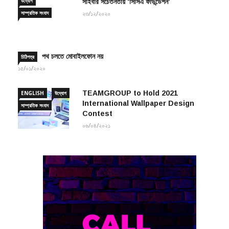
উদ্যোগ
সাইবার সচেতনতায় ‘সিসিএ ফাউন্ডেশন’
সাম্প্রতিক সংবাদ
২৩/১২/২০২০
পথ চলতে মোবাইলফোন নয়
চিঠিপত্র
১৫/০১/২০২০
TEAMGROUP to Hold 2021
ENGLISH
উদ্যোগ
International Wallpaper Design
সাম্প্রতিক সংবাদ
Contest
০৬/০৪/২০২১