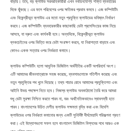
বাড়ায়। তবে, বড় ক্লাউড সরবরাহকারীরা এখন নবায়নযোগ্য শক্তি ব্যবহারের
দিকে ঝুঁকছে। এর ফলে পরিবেশের ওপর ক্ষতিকর প্রভাব কমবে। এজ কম্পিউটিং
এবং বিকেন্দ্রীভূত ক্লাউড এর মতো নতুন প্রযুক্তি ক্লাউডের ভবিষ্যৎ নির্ধারণ
করবে। এজ কম্পিউটিং ব্যবহারকারীর কাছাকাছি ডেটা প্রসেসিংয়ের কাজ নিয়ে
আসবে, যা দ্রুত এবং কার্যকরী হবে। অন্যদিকে, বিকেন্দ্রীভূত ক্লাউড
ব্লকচেইনের ওপর ভিত্তি করে ডেটা সংরক্ষণ করবে, যা নিরাপত্তা বাড়াবে এবং
কোনও একক সত্তার ওপর নির্ভরতা কমাবে।
ক্লাউড কম্পিউটিং হলো আধুনিক ডিজিটাল অর্থনীতির একটি অপরিহার্য অংশ।
এটি আমাদের জীবনযাত্রাকে সহজ করেছে, ব্যবসাগুলোকে গতিশীল করেছে এবং
নতুন প্রযুক্তির পথ খুলে দিয়েছে। তথ্য পাচার রোধে আমাদের প্রযুক্তিগত এবং
আইনি উভয় পদক্ষেপ নিতে হবে। নিজস্ব ক্লাউড অবকাঠামো তৈরি করে আমরা
শুধু ডেটা সুরক্ষা নিশ্চিত করতে পারব না, বরং অর্থনৈতিকভাবেও স্বাবলম্বী হতে
পারব। বাংলাদেশের উচিত দেশীয় ক্লাউড সক্ষমতা বৃদ্ধি করা এবং বিদেশি
ক্লাউডের ওপর নির্ভরতা কমানোর জন্য একটি সুনির্দিষ্ট দীর্ঘমেয়াদি পরিকল্পনা গ্রহণ
করা। এই উদ্যোগগুলো সফল হলে বাংলাদেশ ডিজিটাল বিপ্লবের পথে আরও এক