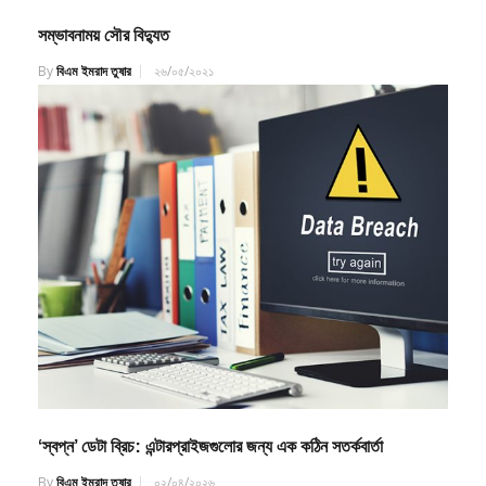
সম্ভাবনাময় সৌর বিদ্যুত
By
বিএম ইমরাদ তুষার
২৬/০৫/২০২১
‘স্বপ্ন’ ডেটা ব্রিচ: এন্টারপ্রাইজগুলোর জন্য এক কঠিন সতর্কবার্তা
By
বিএম ইমরাদ তুষার
০২/০৪/২০২৬