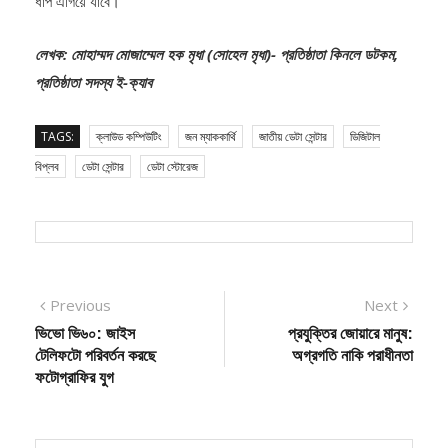
ধাপ এগিয়ে যাবে।
লেখক: মোহাম্মদ মোজাম্মেল হক মৃধা (সোহেল মৃধা)- প্রতিষ্ঠাতা কিনলে ডটকম,
প্রতিষ্ঠাতা সদস্য ই-ক্যাব
TAGS:
ক্লাউড কম্পিউটিং
জন ম্যাককার্থি
জাতীয় ডেটা সেন্টার
ডিজিটাল
বিপ্লব
ডেটা সেন্টার
ডেটা স্টোরেজ
Post
Previous
Next
Previous
Next
post:
post:
ভিভো ভি৬০: জাইস
প্রযুক্তির জোয়ারে মানুষ:
navigation
টেলিফটো পরিবর্তন করছে
অগ্রগতি নাকি পরাধীনতা
ফটোগ্রাফির যুগ