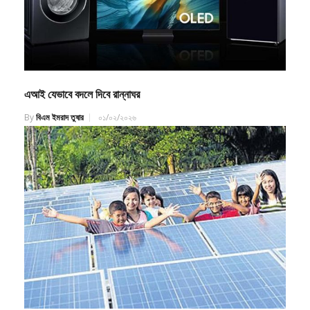
এআই যেভাবে বদলে দিবে রান্নাঘর
By
বিএম ইমরাদ তুষার
০১/০২/২০২৬