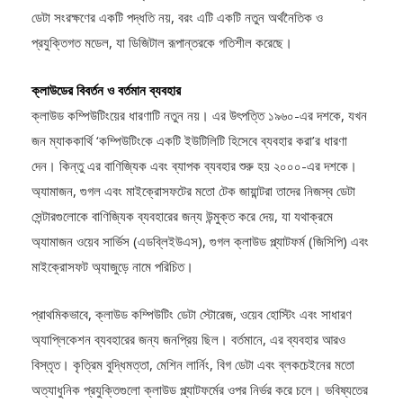
ডেটা সংরক্ষণের একটি পদ্ধতি নয়, বরং এটি একটি নতুন অর্থনৈতিক ও
প্রযুক্তিগত মডেল, যা ডিজিটাল রূপান্তরকে গতিশীল করেছে।
ক্লাউডের বিবর্তন ও বর্তমান ব্যবহার
ক্লাউড কম্পিউটিংয়ের ধারণাটি নতুন নয়। এর উৎপত্তি ১৯৬০-এর দশকে, যখন
জন ম্যাককার্থি ‘কম্পিউটিংকে একটি ইউটিলিটি হিসেবে ব্যবহার করা’র ধারণা
দেন। কিন্তু এর বাণিজ্যিক এবং ব্যাপক ব্যবহার শুরু হয় ২০০০-এর দশকে।
অ্যামাজন, গুগল এবং মাইক্রোসফটের মতো টেক জায়ান্টরা তাদের নিজস্ব ডেটা
সেন্টারগুলোকে বাণিজ্যিক ব্যবহারের জন্য উন্মুক্ত করে দেয়, যা যথাক্রমে
অ্যামাজন ওয়েব সার্ভিস (এডব্লিইউএস), গুগল ক্লাউড প্ল্যাটফর্ম (জিসিপি) এবং
মাইক্রোসফট অ্যাজুড়ে নামে পরিচিত।
প্রাথমিকভাবে, ক্লাউড কম্পিউটিং ডেটা স্টোরেজ, ওয়েব হোস্টিং এবং সাধারণ
অ্যাপ্লিকেশন ব্যবহারের জন্য জনপ্রিয় ছিল। বর্তমানে, এর ব্যবহার আরও
বিস্তৃত। কৃত্রিম বুদ্ধিমত্তা, মেশিন লার্নিং, বিগ ডেটা এবং ব্লকচেইনের মতো
অত্যাধুনিক প্রযুক্তিগুলো ক্লাউড প্ল্যাটফর্মের ওপর নির্ভর করে চলে। ভবিষ্যতের