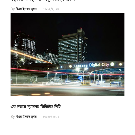
By
বিএম ইমরাদ তুষার
১৭/১২/২০২৪
এক নজরে স্যামসাং ডিজিটাল সিটি
By
বিএম ইমরাদ তুষার
১৬/০৮/২০২১