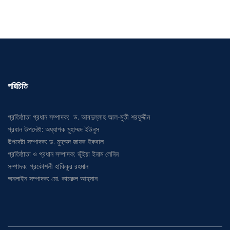
পরিচিতি
প্রতিষ্ঠাতা প্রধান সম্পাদক: ড. আবদুল্লাহ আল-মুতী শরফুদ্দীন
প্রধান উপদেষ্টা: অধ্যাপক মুহাম্মদ ইউনুস
উপদেষ্টা সম্পাদক: ড. মুহম্মদ জাফর ইকবাল
প্রতিষ্ঠাতা ও প্রধান সম্পাদক: ভূঁইয়া ইনাম লেনিন
সম্পাদক: প্রকৌশলী হাকিকুর রহমান
অনলাইন সম্পাদক: মো. কামরুল আহসান