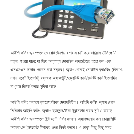
আইপি কলিং অ্যাপগুলোতে রেজিষ্ট্রেশনের পর একটি করে ভার্চুয়াল টেলিফোনি
নম্বর পাওয়া যাবে; যা দিয়ে অন্যান্য মোবাইল অপারেটরের মতো কল এবং
এসএমএস আদান-প্রদান করা সম্ভব। অ্যাপ থেকেই মোবাইল ব্যাংকিং (বিকাশ,
নগদ, রকেট ইত্যাদি) /ব্যাংক অ্যাকাউন্ট/ক্রেডিট কার্ড/ডেবিট কার্ড ইত্যাদির
মাধ্যমে রিচার্জ করার সুবিধা আছে।
আইপি কলিং অ্যাপে ব্যালেন্স/টাকা মেয়াদবিহীন। আইপি কলিং অ্যাপ থেকে
সিমিলার আইপি কলিং অ্যাপে ব্যালেন্স/টাকা ট্রান্সফার করার সুবিধা রয়েছে।
আইপি কলিং অ্যাপগুলো ইন্টারনেট নির্ভর হওয়ায় অ্যাপগুলোর কল কোয়ালিটি
অনেকাংশে ইন্টারনেট স্পিডের ওপর নির্ভর করবে। এ ছাড়া কিছু কিছু সময়