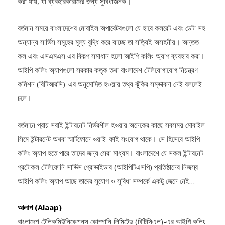
করা যায়, যা ব্যবহারকারীদের জন্য সুবিধাজনক।
বর্তমান সময়ে বাংলাদেশের মোবাইল অপারেটরগুলো যে হারে কলরেট এবং ডেটা সহ
অন্যান্য সার্ভিস সমূহের মূল্য বৃদ্ধি করে যাচ্ছে তা সত্যিই অসহনীয়। অন্তত
কল এবং এসএমএস এর বিকল্প সমাধান হলো আইপি কলিং অ্যাপ ব্যবহার করা।
আইপি কলিং অ্যাপগুলো সরকার কতৃক তথা বাংলাদেশ টেলিযোগাযোগ নিয়ন্ত্রণ
কমিশন (বিটিআরসি)-এর অনুমোদিত হওয়ায় তথ্য ঝুঁকির সম্ভাবনা নেই বললেই
চলে।
বর্তমানে প্রায় সবাই ইন্টারনেট নির্ভরশীল হওয়ায় অনেকের কাছে সবসময় মোবাইল
সিমে ইন্টারনেট অথবা স্মার্টফোনে ওয়াই-ফাই সংযোগ থাকে। সে হিসেবে আইপি
কলিং অ্যাপ হতে পারে তাদের জন্য সেরা মাধ্যম। বাংলাদেশে যে সকল ইন্টারনেট
প্রটোকল টেলিফোনি সার্ভিস প্রোভাইডার (আইপিটিএসপি) প্রতিষ্ঠানের নিজস্ব
আইপি কলিং অ্যাপ আছে তাদের সুযোগ ও সুবিধা সম্পর্কে একটু জেনে নেই…
আলাপ (Alaap)
বাংলাদেশ টেলিকমিউনিকেশনস কোম্পানি লিমিটেড (বিটিসিএল)-এর আইপি কলিং