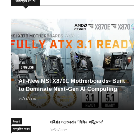
জনপ্রিয় পোস্ট
ENGLISH
All-New MSI X870E Motherboards- Built
to Dominate Next-Gen AI Computing
২৬/০৯/২০২৪
উদ্যোগ
সাইবার সচেতনতায় ‘সিসিএ ফাউন্ডেশন’
সাম্প্রতিক সংবাদ
২৩/১২/২০২০