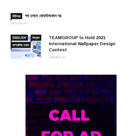
পথ চলতে মোবাইলফোন নয়
চিঠিপত্র
১৫/০১/২০২০
TEAMGROUP to Hold 2021
ENGLISH
উদ্যোগ
International Wallpaper Design
সাম্প্রতিক সংবাদ
Contest
০৬/০৪/২০২১