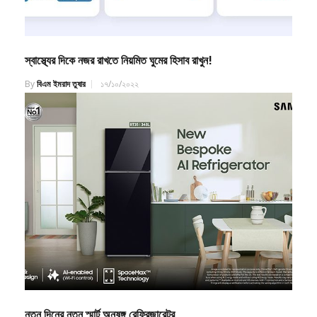
স্বাস্থ্যের দিকে নজর রাখতে নিয়মিত ঘুমের হিসাব রাখুন!
By
বিএম ইমরাদ তুষার
১৭/১০/২০২২
নতুন দিনের নতুন স্মার্ট অনুষঙ্গ রেফ্রিজারেটর