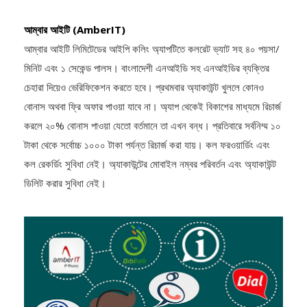
আম্বার আইটি (AmberIT)
আম্বার আইটি লিমিটেডের আইপি কলিং অ্যাপটিতে কলরেট ভ্যাট সহ ৪০ পয়সা/
মিনিট এবং ১ সেকেন্ড পালস। বাংলাদেশী এনআইডি সহ এনআইডির ব্যক্তির
চেহারা দিয়েও ভেরিফিকেশন করতে হবে। প্রথমবার অ্যাকাউন্ট খুললে কোনও
বোনাস অথবা ফ্রি অফার পাওয়া যাবে না। অ্যাপ থেকেই বিকাশের মাধ্যমে রিচার্জ
করলে ২০% বোনাস পাওয়া যেতো বর্তমানে তা এখন বন্ধ। প্রতিবারে সর্বনিম্ম ১০
টাকা থেকে সর্বোচ্চ ১০০০ টাকা পর্যন্ত রিচার্জ করা যায়। কল ফরওয়ার্ডিং এবং
কল রেকর্ডিং সুবিধা নেই। অ্যাকাউন্টের মোবাইল নম্বর পরিবর্তন এবং অ্যাকাউন্ট
ডিলিট করার সুবিধা নেই।