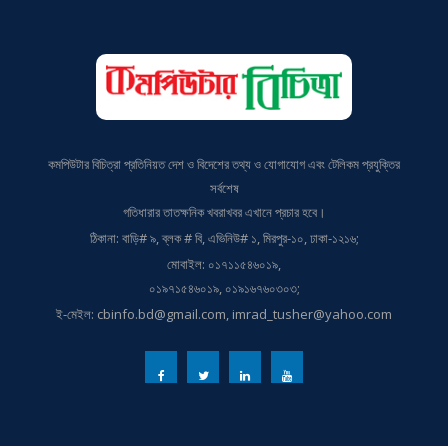
কমপিউটার বিচিত্রা প্রতিনিয়ত দেশ ও বিদেশের তথ্য ও যোগাযোগ এবং টেলিকম প্রযুক্তির
সর্বশেষ
গতিধারার তাতক্ষনিক খবরাখবর এখানে প্রচার হবে।
ঠিকানা: বাড়ি# ৯, ব্লক # বি, এভিনিউ# ১, মিরপুর-১০, ঢাকা-১২১৬;
মোবাইল: ০১৭১১৫৪৬০১৯,
০১৯৭১৫৪৬০১৯, ০১৯১৬৭৬০৩০৩;
ই-মেইল: cbinfo.bd@gmail.com, imrad_tusher@yahoo.com