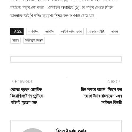
অ্যাপের নম্বর শো করবে। মোবাইল অপারেটর (১) এর নম্বর দেখতে চাইলে
আপনাকে আইপি কলিং অ্যাপের মিসড কল অপশনে যেতে হবে।
TAGS:
অগ্নিটক
অরবিটক
আইপি কলিং অ্যাপ
আম্বার আইটি
আলাপ
ডায়াল
ব্রিলিয়ান্ট কানেক্ট
Post
Previous
Next
Previous
Next
post:
post:
দেশের প্রথম রোবটিক
চীন সফরে যাবেন ‘সিডস ফর
navigation
রিহ্যাবিলিটেশন সেন্টারে
দ্য ফিউচার বাংলাদেশ’-এর
পাইলট প্রকল্প শুরু
আটজন বিজয়ী
বিএম ইমরাদ তুষার