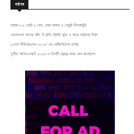
সর্বশেষ
দারাজ ৮.৮ গ্রেট ৮ সেল, সেরা অফার ও পেমেন্ট ডিসকাউন্ট
এমএফএস খাতের ফাঁদ: ই-মানি, ট্রাস্ট ফান্ড ও সাড়ে আঠারো টাকা
১২তম ‘বিডিজেএসও ২০২৬’-এর রেজিস্ট্রেশন চলছে
তৃতীয় ‘আইওএআই ২০২৬’-এ তিনটি ব্রোঞ্জ পদক পেল বাংলাদেশ