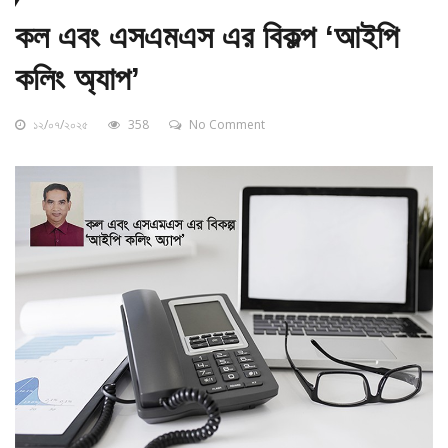
কল এবং এসএমএস এর বিকল্প ‘আইপি
কলিং অ্যাপ’
১২/০৭/২০২৫
358
No Comment