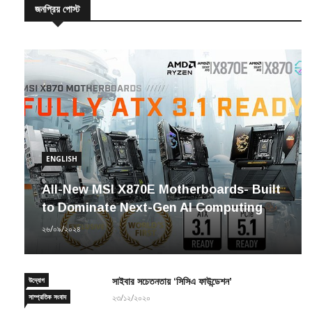
ENGLISH
All-New MSI X870E Motherboards- Built
to Dominate Next-Gen AI Computing
২৬/০৯/২০২৪
উদ্যোগ
সাইবার সচেতনতায় ‘সিসিএ ফাউন্ডেশন’
সাম্প্রতিক সংবাদ
২৩/১২/২০২০