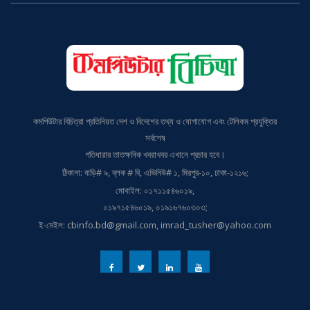
কমপিউটার বিচিত্রা প্রতিনিয়ত দেশ ও বিদেশের তথ্য ও যোগাযোগ এবং টেলিকম প্রযুক্তির
সর্বশেষ
গতিধারার তাতক্ষনিক খবরাখবর এখানে প্রচার হবে।
ঠিকানা: বাড়ি# ৯, ব্লক # বি, এভিনিউ# ১, মিরপুর-১০, ঢাকা-১২১৬;
মোবাইল: ০১৭১১৫৪৬০১৯,
০১৯৭১৫৪৬০১৯, ০১৯১৬৭৬০৩০৩;
ই-মেইল: cbinfo.bd@gmail.com, imrad_tusher@yahoo.com