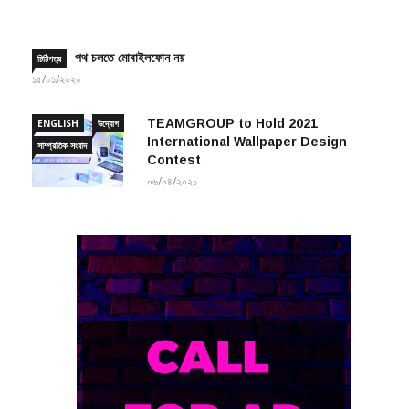
পথ চলতে মোবাইলফোন নয়
চিঠিপত্র
১৫/০১/২০২০
TEAMGROUP to Hold 2021
ENGLISH
উদ্যোগ
International Wallpaper Design
সাম্প্রতিক সংবাদ
Contest
০৬/০৪/২০২১