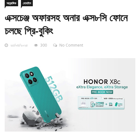
এক্সচেঞ্জ অফারসহ অনার এক্স৮সি ফোনে
চলছে প্রি-বুকিং
২৫/০৪/২০২৫
300
No Comment