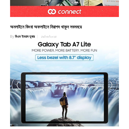
অনলাইনে কিংবা অফলাইনে নিরাপদ থাকুন সবসময়ে
By
বিএম ইমরাদ তুষার
১৯/০৮/২০২৫