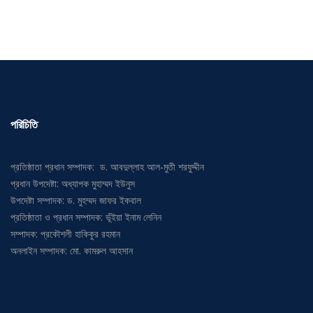
পরিচিতি
প্রতিষ্ঠাতা প্রধান সম্পাদক: ড. আবদুল্লাহ আল-মুতী শরফুদ্দীন
প্রধান উপদেষ্টা: অধ্যাপক মুহাম্মদ ইউনুস
উপদেষ্টা সম্পাদক: ড. মুহম্মদ জাফর ইকবাল
প্রতিষ্ঠাতা ও প্রধান সম্পাদক: ভূঁইয়া ইনাম লেনিন
সম্পাদক: প্রকৌশলী হাকিকুর রহমান
অনলাইন সম্পাদক: মো. কামরুল আহসান