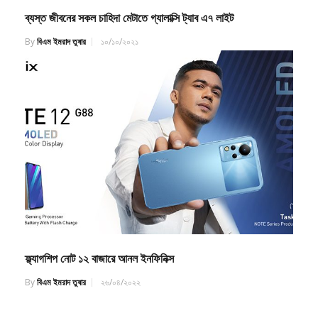
ব্যস্ত জীবনের সকল চাহিদা মেটাতে গ্যালাক্সি ট্যাব এ৭ লাইট
By
বিএম ইমরাদ তুষার
১০/১০/২০২১
ফ্ল্যাগশিপ নোট ১২ বাজারে আনল ইনফিনিক্স
By
বিএম ইমরাদ তুষার
২৬/০৪/২০২২