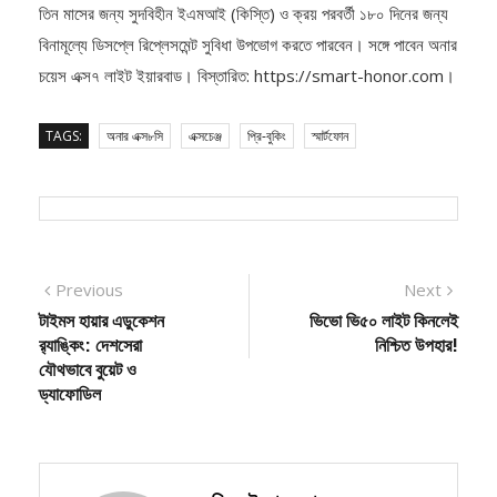
বিনামূল্যে ডিসপ্লে রিপ্লেসমেন্ট সুবিধা উপভোগ করতে পারবেন। সঙ্গে পাবেন অনার
চয়েস এক্স৭ লাইট ইয়ারবাড। বিস্তারিত: https://smart-honor.com।
TAGS:
অনার এক্স৮সি
এক্সচেঞ্জ
প্রি-বুকিং
স্মার্টফোন
Post
Previous
Next
Previous
Next
post:
post:
টাইমস হায়ার এডুকেশন
ভিভো ভি৫০ লাইট কিনলেই
navigation
র‍্যাঙ্কিং: দেশসেরা
নিশ্চিত উপহার!
যৌথভাবে বুয়েট ও
ড্যাফোডিল
বিএম ইমরাদ তুষার