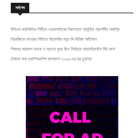
সর্বশেষ
ইসিএস কমপিউটার সিটিতে ওয়েভসাইনের নিরাপত্তা প্রযুক্তি প্রদর্শনীর সমাপ্তি
নিরবচ্ছিন্ন পাওয়ার নিশ্চিতে রিয়েলমির নতুন সি-সিরিজ স্মার্টফোন
শিশুদের মহাকাশ ভাবনা ও স্বপ্নে মুখর ছিল ‘ফিউচার অ্যাস্ট্রোনটস মিট-আপ’
টেকনো সাফ চ্যাম্পিয়নশিপ বাংলাদেশ ২০২৬-এর ড্র চূড়ান্ত