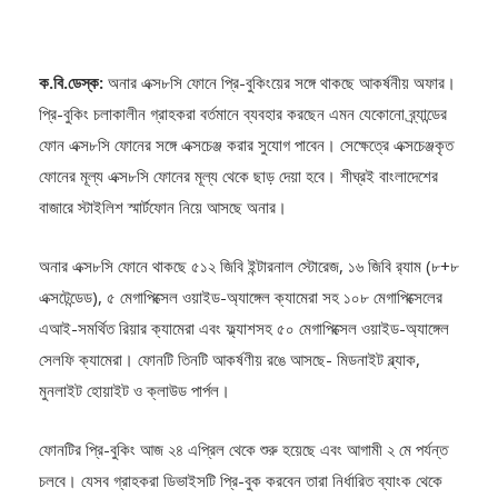
ক.বি.ডেস্ক:
অনার এক্স৮সি ফোনে প্রি-বুকিংয়ের সঙ্গে থাকছে আকর্ষনীয় অফার।
প্রি-বুকিং চলাকালীন গ্রাহকরা বর্তমানে ব্যবহার করছেন এমন যেকোনো ব্র্যান্ডের
ফোন এক্স৮সি ফোনের সঙ্গে এক্সচেঞ্জ করার সুযোগ পাবেন। সেক্ষেত্রে এক্সচেঞ্জকৃত
ফোনের মূল্য এক্স৮সি ফোনের মূল্য থেকে ছাড় দেয়া হবে। শীঘ্রই বাংলাদেশের
বাজারে স্টাইলিশ স্মার্টফোন নিয়ে আসছে অনার।
অনার এক্স৮সি ফোনে থাকছে ৫১২ জিবি ইন্টারনাল স্টোরেজ, ১৬ জিবি র‍্যাম (৮+৮
এক্সটেন্ডেড), ৫ মেগাপিক্সেল ওয়াইড-অ্যাঙ্গেল ক্যামেরা সহ ১০৮ মেগাপিক্সেলের
এআই-সমর্থিত রিয়ার ক্যামেরা এবং ফ্ল্যাশসহ ৫০ মেগাপিক্সেল ওয়াইড-অ্যাঙ্গেল
সেলফি ক্যামেরা। ফোনটি তিনটি আকর্ষণীয় রঙে আসছে- মিডনাইট ব্ল্যাক,
মুনলাইট হোয়াইট ও ক্লাউড পার্পল।
ফোনটির প্রি-বুকিং আজ ২৪ এপ্রিল থেকে শুরু হয়েছে এবং আগামী ২ মে পর্যন্ত
চলবে। যেসব গ্রাহকরা ডিভাইসটি প্রি-বুক করবেন তারা নির্ধারিত ব্যাংক থেকে
তিন মাসের জন্য সুদবিহীন ইএমআই (কিস্তি) ও ক্রয় পরবর্তী ১৮০ দিনের জন্য