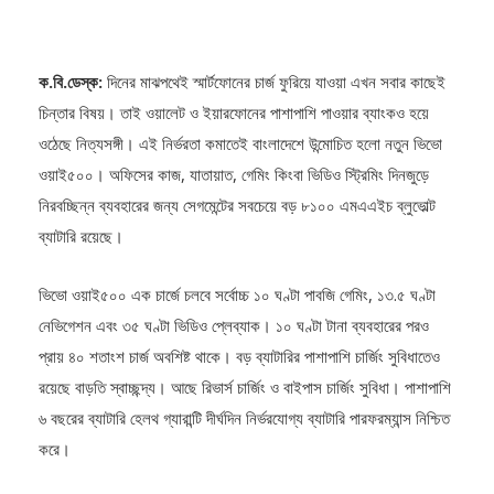
ক.বি.ডেস্ক:
দিনের মাঝপথেই স্মার্টফোনের চার্জ ফুরিয়ে যাওয়া এখন সবার কাছেই
চিন্তার বিষয়। তাই ওয়ালেট ও ইয়ারফোনের পাশাপাশি পাওয়ার ব্যাংকও হয়ে
ওঠেছে নিত্যসঙ্গী। এই নির্ভরতা কমাতেই বাংলাদেশে উন্মোচিত হলো নতুন ভিভো
ওয়াই৫০০। অফিসের কাজ, যাতায়াত, গেমিং কিংবা ভিডিও স্ট্রিমিং দিনজুড়ে
নিরবচ্ছিন্ন ব্যবহারের জন্য সেগমেন্টের সবচেয়ে বড় ৮১০০ এমএএইচ ব্লুভোল্ট
ব্যাটারি রয়েছে।
ভিভো ওয়াই৫০০ এক চার্জে চলবে সর্বোচ্চ ১০ ঘণ্টা পাবজি গেমিং, ১৩.৫ ঘণ্টা
নেভিগেশন এবং ৩৫ ঘণ্টা ভিডিও প্লেব্যাক। ১০ ঘণ্টা টানা ব্যবহারের পরও
প্রায় ৪০ শতাংশ চার্জ অবশিষ্ট থাকে। বড় ব্যাটারির পাশাপাশি চার্জিং সুবিধাতেও
রয়েছে বাড়তি স্বাচ্ছন্দ্য। আছে রিভার্স চার্জিং ও বাইপাস চার্জিং সুবিধা। পাশাপাশি
৬ বছরের ব্যাটারি হেলথ গ্যারান্টি দীর্ঘদিন নির্ভরযোগ্য ব্যাটারি পারফরম্যান্স নিশ্চিত
করে।
নতুন এই স্মার্টফোনটিতে রয়েছে ৬.৮৩ ইঞ্চি ১.৫কে ইনফিনিটি অ্যামোলেড