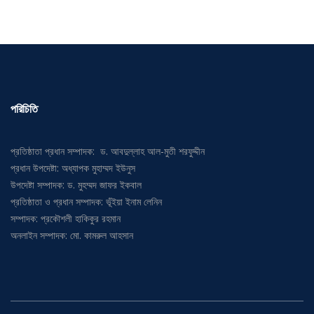
পরিচিতি
প্রতিষ্ঠাতা প্রধান সম্পাদক: ড. আবদুল্লাহ আল-মুতী শরফুদ্দীন
প্রধান উপদেষ্টা: অধ্যাপক মুহাম্মদ ইউনুস
উপদেষ্টা সম্পাদক: ড. মুহম্মদ জাফর ইকবাল
প্রতিষ্ঠাতা ও প্রধান সম্পাদক: ভূঁইয়া ইনাম লেনিন
সম্পাদক: প্রকৌশলী হাকিকুর রহমান
অনলাইন সম্পাদক: মো. কামরুল আহসান