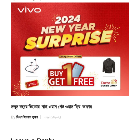
নতুন বছরে ভিভোর ‘বাই ওয়ান গেট ওয়ান ফ্রি’ অফার
By
বিএম ইমরাদ তুষার
০২/০১/২০২৪
Leave a Reply