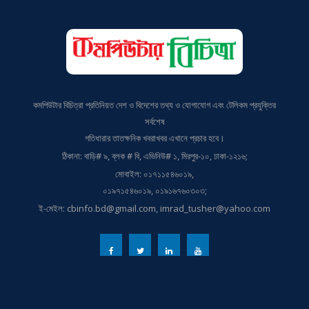
কমপিউটার বিচিত্রা প্রতিনিয়ত দেশ ও বিদেশের তথ্য ও যোগাযোগ এবং টেলিকম প্রযুক্তির
সর্বশেষ
গতিধারার তাতক্ষনিক খবরাখবর এখানে প্রচার হবে।
ঠিকানা: বাড়ি# ৯, ব্লক # বি, এভিনিউ# ১, মিরপুর-১০, ঢাকা-১২১৬;
মোবাইল: ০১৭১১৫৪৬০১৯,
০১৯৭১৫৪৬০১৯, ০১৯১৬৭৬০৩০৩;
ই-মেইল: cbinfo.bd@gmail.com, imrad_tusher@yahoo.com