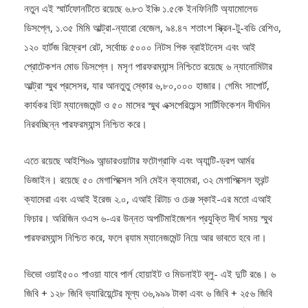
ডিসপ্লে, ১.৩৫ মিমি আল্ট্রা-ন্যারো বেজেল, ৯৪.৪৭ শতাংশ স্ক্রিন-টু-বডি রেশিও,
১২০ হার্টজ রিফ্রেশ রেট, সর্বোচ্চ ৫০০০ নিটস পিক ব্রাইটনেস এবং আই
প্রোটেকশন মোড ডিসপ্লে। মসৃণ পারফরম্যান্স নিশ্চিতে রয়েছে ৬ ন্যানোমিটার
আল্ট্রা স্মুথ প্রসেসর, যার আনতুতু স্কোর ৬,৮০,০০০ হাজার। গেমিং সাপোর্ট,
কার্যকর হিট ম্যানেজমেন্ট ও ৫০ মাসের স্মুথ এক্সপেরিয়েন্স সার্টিফিকেশন দীর্ঘদিন
নিরবচ্ছিন্ন পারফরম্যান্স নিশ্চিত করে।
এতে রয়েছে আইপি৬৯ আন্ডারওয়াটার ফটোগ্রাফি এবং অ্যান্টি-ড্রপ আর্মর
ডিজাইন। রয়েছে ৫০ মেগাপিক্সেল সনি মেইন ক্যামেরা, ৩২ মেগাপিক্সেল ফ্রন্ট
ক্যামেরা এবং এআই ইরেজ ২.০, এআই রিটাচ ও চেঞ্জ স্কাই-এর মতো এআই
ফিচার। অরিজিন ওএস ৬-এর উন্নত অপটিমাইজেশন প্রযুক্তি দীর্ঘ সময় স্মুথ
পারফরম্যান্স নিশ্চিত করে, ফলে র‍্যাম ম্যানেজমেন্ট নিয়ে আর ভাবতে হবে না।
ভিভো ওয়াই৫০০ পাওয়া যাবে পার্ল হোয়াইট ও মিডনাইট ব্লু- এই দুটি রঙে। ৬
জিবি + ১২৮ জিবি ভ্যারিয়েন্টের মূল্য ৩৬,৯৯৯ টাকা এবং ৬ জিবি + ২৫৬ জিবি
ভ্যারিয়েন্টের মূল্য ৪৩,৯৯৯ টাকা। প্রি-অর্ডার শুরু হয়েছে। প্রি-অর্ডারে গ্রাহকরা