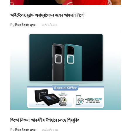
আইটেলের ব্র্যান্ড অ্যাম্বাসেডর হলেন আফরান নিশো
By
বিএম ইমরাদ তুষার
১২/০৮/২০২১
ভিভো ভি৩০: আকর্ষনীয় উপহারে চলছে প্রিবুকিং
By
বিএম ইমরাদ তুষার
০৯/০৩/২০২৪