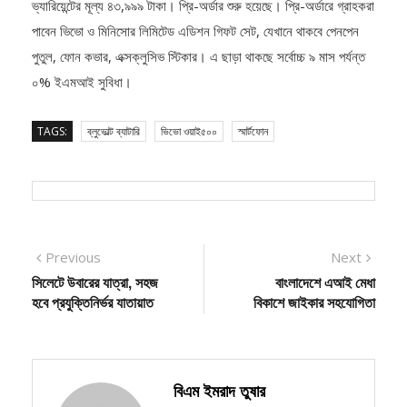
পাবেন ভিভো ও মিনিসোর লিমিটেড এডিশন গিফট সেট, যেখানে থাকবে পেনপেন
পুতুল, ফোন কভার, এক্সক্লুসিভ স্টিকার। এ ছাড়া থাকছে সর্বোচ্চ ৯ মাস পর্যন্ত
০% ইএমআই সুবিধা।
TAGS:
ব্লুভোল্ট ব্যাটারি
ভিভো ওয়াই৫০০
স্মার্টফোন
Post
Previous
Next
Previous
Next
post:
post:
সিলেটে উবারের যাত্রা, সহজ
বাংলাদেশে এআই মেধা
navigation
হবে প্রযুক্তিনির্ভর যাতায়াত
বিকাশে জাইকার সহযোগিতা
বিএম ইমরাদ তুষার
Follow Me: