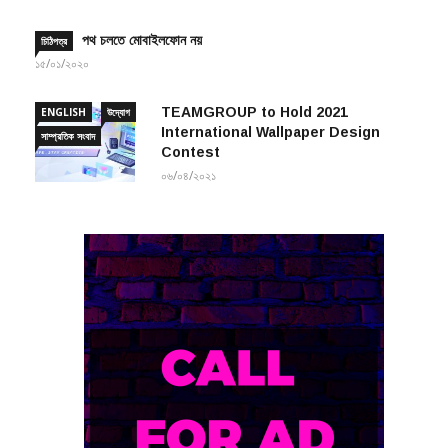
পথ চলতে মোবাইলফোন নয়
চিঠিপত্র
১৫/০১/২০২০
TEAMGROUP to Hold 2021
ENGLISH
উদ্যোগ
International Wallpaper Design
সাম্প্রতিক সংবাদ
Contest
০৬/০৪/২০২১