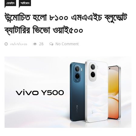
উন্মোচিত হলো ৮১০০ এমএএইচ ব্লুভোল্ট
ব্যাটারির ভিভো ওয়াই৫০০
০৯/০৭/২০২৬
28
No Comment