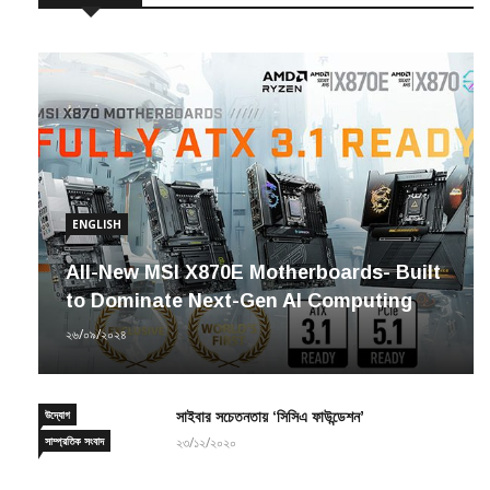
ENGLISH
All-New MSI X870E Motherboards- Built
to Dominate Next-Gen AI Computing
২৬/০৯/২০২৪
উদ্যোগ
সাইবার সচেতনতায় ‘সিসিএ ফাউন্ডেশন’
সাম্প্রতিক সংবাদ
২৩/১২/২০২০