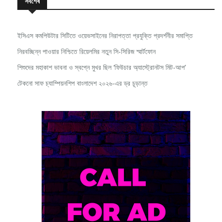
ইসিএস কমপিউটার সিটিতে ওয়েভসাইনের নিরাপত্তা প্রযুক্তি প্রদর্শনীর সমাপ্তি
নিরবচ্ছিন্ন পাওয়ার নিশ্চিতে রিয়েলমির নতুন সি-সিরিজ স্মার্টফোন
শিশুদের মহাকাশ ভাবনা ও স্বপ্নে মুখর ছিল ‘ফিউচার অ্যাস্ট্রোনটস মিট-আপ’
টেকনো সাফ চ্যাম্পিয়নশিপ বাংলাদেশ ২০২৬-এর ড্র চূড়ান্ত