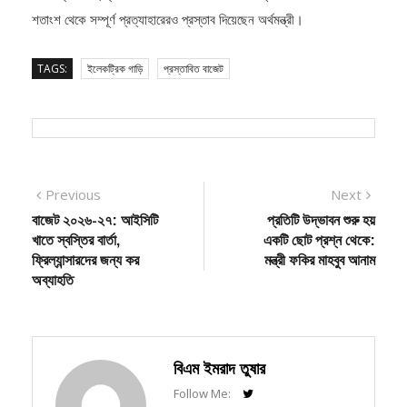
শতাংশ থেকে সম্পূর্ণ প্রত্যাহারেরও প্রস্তাব দিয়েছেন অর্থমন্ত্রী।
TAGS:
ইলেকট্রিক গাড়ি
প্রস্তাবিত বাজেট
Post
Previous
Next
Previous
Next
post:
post:
বাজেট ২০২৬-২৭: আইসিটি
প্রতিটি উদ্ভাবন শুরু হয়
navigation
খাতে স্বস্তির বার্তা,
একটি ছোট প্রশ্ন থেকে:
ফ্রিল্যান্সারদের জন্য কর
মন্ত্রী ফকির মাহবুব আনাম
অব্যাহতি
বিএম ইমরাদ তুষার
Follow Me: