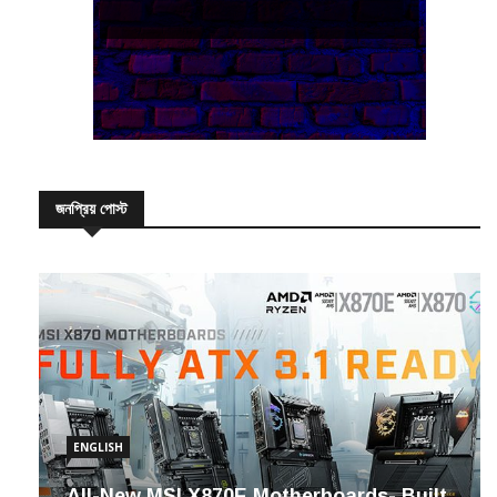
জনপ্রিয় পোস্ট
ENGLISH
All-New MSI X870E Motherboards- Built