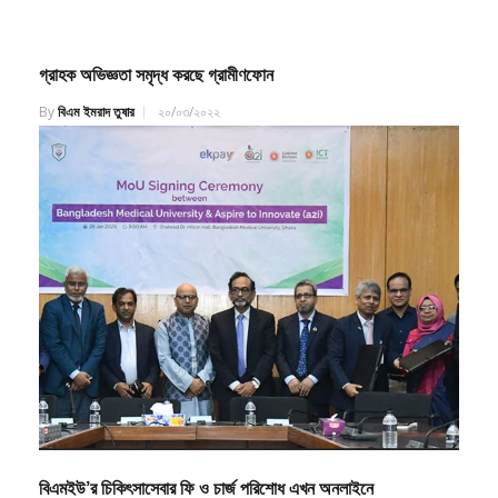
গ্রাহক অভিজ্ঞতা সমৃদ্ধ করছে গ্রামীণফোন
By
বিএম ইমরাদ তুষার
২০/০৩/২০২২
বিএমইউ’র চিকিৎসাসেবার ফি ও চার্জ পরিশোধ এখন অনলাইনে