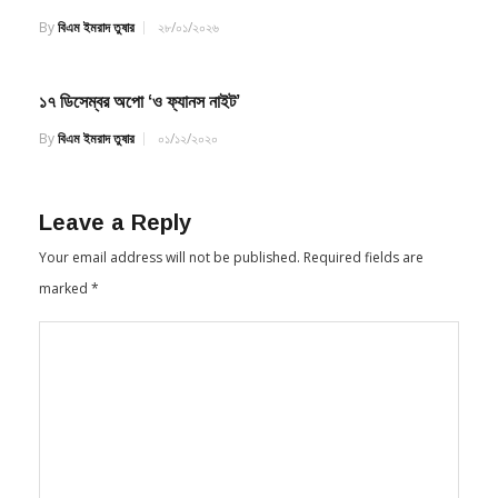
By
বিএম ইমরাদ তুষার
২৮/০১/২০২৬
১৭ ডিসেম্বর অপো ‘ও ফ্যানস নাইট’
By
বিএম ইমরাদ তুষার
০১/১২/২০২০
Leave a Reply
Your email address will not be published.
Required fields are
marked
*