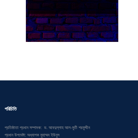
পরিচিতি
প্রতিষ্ঠাতা প্রধান সম্পাদক: ড. আবদুল্লাহ আল-মুতী শরফুদ্দীন
প্রধান উপদেষ্টা: অধ্যাপক মুহাম্মদ ইউনুস
উপদেষ্টা সম্পাদক: ড. মুহম্মদ জাফর ইকবাল