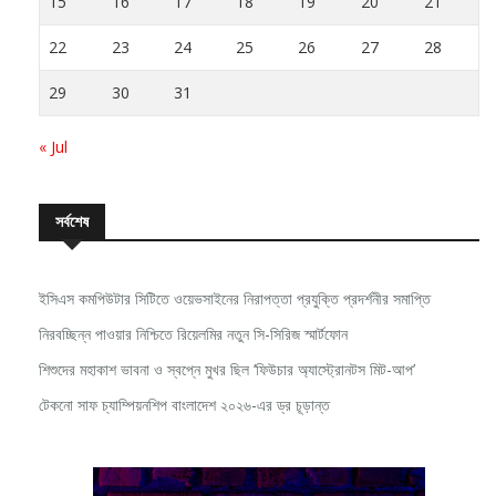
22
23
24
25
26
27
28
29
30
31
« Jul
সর্বশেষ
ইসিএস কমপিউটার সিটিতে ওয়েভসাইনের নিরাপত্তা প্রযুক্তি প্রদর্শনীর সমাপ্তি
নিরবচ্ছিন্ন পাওয়ার নিশ্চিতে রিয়েলমির নতুন সি-সিরিজ স্মার্টফোন
শিশুদের মহাকাশ ভাবনা ও স্বপ্নে মুখর ছিল ‘ফিউচার অ্যাস্ট্রোনটস মিট-আপ’
টেকনো সাফ চ্যাম্পিয়নশিপ বাংলাদেশ ২০২৬-এর ড্র চূড়ান্ত