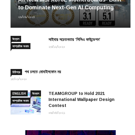
to Dominate Next-Gen AI Computing
২৬/০৯/২০২৪
উদ্যোগ
সাইবার সচেতনতায় ‘সিসিএ ফাউন্ডেশন’
সাম্প্রতিক সংবাদ
২৩/১২/২০২০
পথ চলতে মোবাইলফোন নয়
চিঠিপত্র
১৫/০১/২০২০
TEAMGROUP to Hold 2021
ENGLISH
উদ্যোগ
International Wallpaper Design
সাম্প্রতিক সংবাদ
Contest
০৬/০৪/২০২১