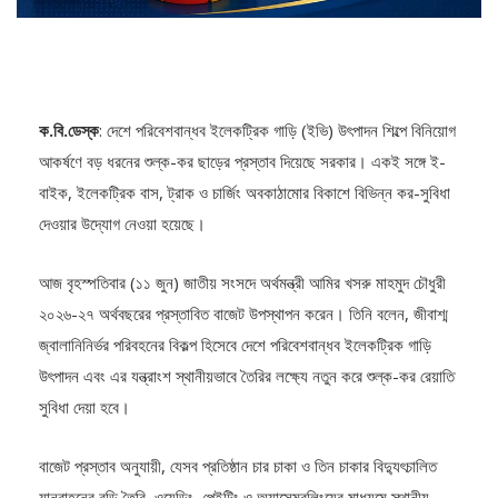
ক.বি.ডেস্ক
: দেশে পরিবেশবান্ধব ইলেকট্রিক গাড়ি (ইভি) উৎপাদন শিল্পে বিনিয়োগ
আকর্ষণে বড় ধরনের শুল্ক-কর ছাড়ের প্রস্তাব দিয়েছে সরকার। একই সঙ্গে ই-
বাইক, ইলেকট্রিক বাস, ট্রাক ও চার্জিং অবকাঠামোর বিকাশে বিভিন্ন কর-সুবিধা
দেওয়ার উদ্যোগ নেওয়া হয়েছে।
আজ বৃহস্পতিবার (১১ জুন) জাতীয় সংসদে অর্থমন্ত্রী আমির খসরু মাহমুদ চৌধুরী
২০২৬-২৭ অর্থবছরের প্রস্তাবিত বাজেট উপস্থাপন করেন। তিনি বলেন, জীবাশ্ম
জ্বালানিনির্ভর পরিবহনের বিকল্প হিসেবে দেশে পরিবেশবান্ধব ইলেকট্রিক গাড়ি
উৎপাদন এবং এর যন্ত্রাংশ স্থানীয়ভাবে তৈরির লক্ষ্যে নতুন করে শুল্ক-কর রেয়াতি
সুবিধা দেয়া হবে।
বাজেট প্রস্তাব অনুযায়ী, যেসব প্রতিষ্ঠান চার চাকা ও তিন চাকার বিদ্যুৎচালিত
যানবাহনের বডি তৈরি, ওয়েল্ডিং, পেইন্টিং ও অ্যাসেম্বলিংয়ের মাধ্যমে স্থানীয়