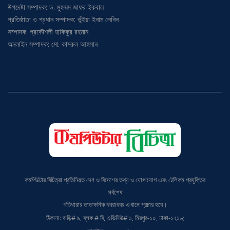
প্রতিষ্ঠাতা ও প্রধান সম্পাদক: ভূঁইয়া ইনাম লেনিন
সম্পাদক: প্রকৌশলী হাকিকুর রহমান
অনলাইন সম্পাদক: মো. কামরুল আহসান
কমপিউটার বিচিত্রা প্রতিনিয়ত দেশ ও বিদেশের তথ্য ও যোগাযোগ এবং টেলিকম প্রযুক্তির
সর্বশেষ
গতিধারার তাতক্ষনিক খবরাখবর এখানে প্রচার হবে।
ঠিকানা: বাড়ি# ৯, ব্লক # বি, এভিনিউ# ১, মিরপুর-১০, ঢাকা-১২১৬;
মোবাইল: ০১৭১১৫৪৬০১৯,