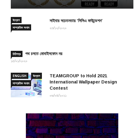
২৬/০৯/২০২৪
উদ্যোগ
সাইবার সচেতনতায় ‘সিসিএ ফাউন্ডেশন’
সাম্প্রতিক সংবাদ
২৩/১২/২০২০
পথ চলতে মোবাইলফোন নয়
চিঠিপত্র
১৫/০১/২০২০
TEAMGROUP to Hold 2021
ENGLISH
উদ্যোগ
International Wallpaper Design
সাম্প্রতিক সংবাদ
Contest
০৬/০৪/২০২১