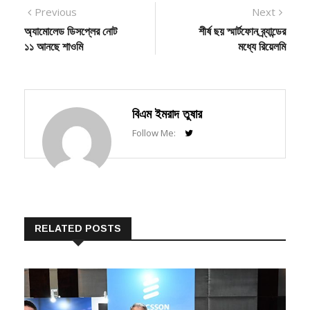
Post
Previous
Next
Previous
Next
post:
post:
অ্যামোলেড ডিসপ্লের নোট
শীর্ষ ছয় স্মার্টফোন ব্র্যান্ডের
navigation
১১ আনছে শাওমি
মধ্যে রিয়েলমি
বিএম ইমরাদ তুষার
Follow Me:
RELATED POSTS