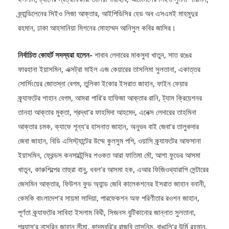
ইসলাম, ট্যানের স্বত্বাধিকারী তানিয়া ওয়াহাব, আর্টেমিসের সিইও সুমনা শারমিন,
ব্র্যান্ডিলেনের সিইও লিজা আক্তার, আইপিডিসির হেড অব এসএমই মাহমুদুর
রহমান, ঢাকা আহসানিয়া মিশনের মোহাম্মদ আনিসুল কবির জাসির।
নির্বাচিত কোহর্ট সদস্যরা হলেন-
শাবাব লেদারের মাকসুদা খাতুন, সাত রঙের
ফারহানা ইয়াসমিন, এক্সট্রা মাইল এজ কেয়ারের তাসলিমা সুলতানা, একাত্তর
সোর্সিংয়ের জোতস্না বেগম, তুলিকা ইকোর ইসরাত জাহান, ফাইন ফেয়ার
ক্র্যাফটের শাহান বেগম, আমরা পারি’র হাফিজা আক্তার রানি, ট্যাম ক্রিয়েশনর
তানহা আক্তার মুক্তা, শ্রদ্ধা’র ফাহমিদা আহমেদ, এনেক্স লেদারের তাহমিনা
আক্তার চমক, ক্যাফে শূন্য’র হাসনাত জাহান, অনুভব বাই জেবা’র তালুকদার
জেবা জাহান, বিডি এসিস্ট্যান্টের উম্মে কুলসুম পপি, ওয়াসি ক্র্যাফটের আফসানা
ইয়াসমিন, ফ্রেন্ডস কনসাল্টেন্সির শওকত আরা ফাতিমা মৌ, আশা ফুডের আসমা
খাতুন, কারুশিল্পের তাহুরা বানু, ধবল’র আসমা হক, এআর ফিজিওথ্যারাপি সেন্টারের
জেসমিন আক্তার, ফিউশন ফুড অ্যান্ড জেবি কালেকশনের ইসরাত জাহান বনানী,
কেমকি বাংলাদেশ’র সায়মা সাদিয়া, পারফেকশন অফ পরিণীতার রওশন জাহান,
পূর্ণতা ক্র্যাফটের সাবিহা ইসলাম বিথী, সিজনস বুটিকানোর জান্নাত সুলতানা,