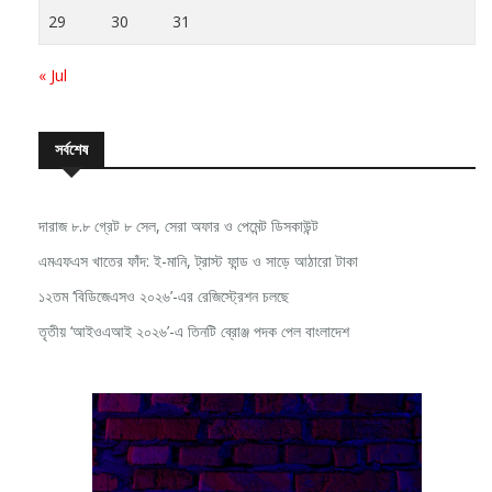
22
23
24
25
26
27
28
29
30
31
« Jul
সর্বশেষ
দারাজ ৮.৮ গ্রেট ৮ সেল, সেরা অফার ও পেমেন্ট ডিসকাউন্ট
এমএফএস খাতের ফাঁদ: ই-মানি, ট্রাস্ট ফান্ড ও সাড়ে আঠারো টাকা
১২তম ‘বিডিজেএসও ২০২৬’-এর রেজিস্ট্রেশন চলছে
তৃতীয় ‘আইওএআই ২০২৬’-এ তিনটি ব্রোঞ্জ পদক পেল বাংলাদেশ