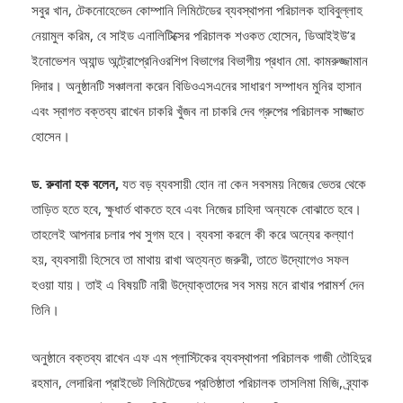
রুবানা হক। এ সময় উপস্থিত ছিলেন ড্যাফোডিল গ্রুপের চেয়ারম্যান ড. মো.
সবুর খান, টেকনোহেভেন কোম্পানি লিমিটেডের ব্যবস্থাপনা পরিচালক হাবিবুল্লাহ
নেয়ামুল করিম, বে সাইড এনালিটিক্সের পরিচালক শওকত হোসেন, ডিআইইউ’র
ইনোভেশন অ্যান্ড অন্ট্রোপ্রেনিওরশিপ বিভাগের বিভাগীয় প্রধান মো. কামরুজ্জামান
দিদার। অনুষ্ঠানটি সঞ্চালনা করেন বিডিওএসএনের সাধারণ সম্পাধন মুনির হাসান
এবং স্বাগত বক্তব্য রাখেন চাকরি খুঁজব না চাকরি দেব গ্রুপের পরিচালক সাজ্জাত
হোসেন।
ড. রুবানা হক বলেন,
যত বড় ব্যবসায়ী হোন না কেন সবসময় নিজের ভেতর থেকে
তাড়িত হতে হবে, ক্ষুধার্ত থাকতে হবে এবং নিজের চাহিদা অন্যকে বোঝাতে হবে।
তাহলেই আপনার চলার পথ সুগম হবে। ব্যবসা করলে কী করে অন্যের কল্যাণ
হয়, ব্যবসায়ী হিসেবে তা মাথায় রাখা অত্যন্ত জরুরী, তাতে উদ্যোগেও সফল
হওয়া যায়। তাই এ বিষয়টি নারী উদ্যোক্তাদের সব সময় মনে রাখার পরামর্শ দেন
তিনি।
অনুষ্ঠানে বক্তব্য রাখেন এফ এম প্লাস্টিকের ব্যবস্থাপনা পরিচালক গাজী তৌহিদুর