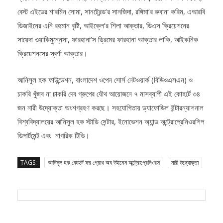
প্রয়াস’র নাসরিন জাহান সীমা, কাদম্বরি’র রাজবি তাসনিম, বাঙালি’র উর্মি রহমান,
বেস্ট এইডের শারমিন সোমা, সানট্রেন্ড’র সানজিদা, রঙ্গিমা’র রুবানা করিম, এআরবি
ডিজাইনের এনি রহমান বৃষ্টি, আইক্লে’র শিলা আক্তার, ডিএস ক্রিয়েশনের
সায়েদা ওয়াকিমুন্নেসা, ফারহানা’স ড্রিমের ফারহানা আক্তার লাকি, আইকনিক
ক্রিয়েশনসের স্বর্ণা আক্তার।
আনিসুল হক ফাউন্ডেশন, বাংলাদেশ ওপেন সোর্স নেটওয়ার্ক (বিডিওএসএন) ও
চাকরি খুঁজব না চাকরি দেব গ্রুপের যৌথ আয়োজনে ৭ মাসব্যাপী এই কোহর্টে ৩৪
জন নারী উদ্যোক্তা অংশগ্রহণ করছে। সহযোগিতায় ড্যাফোডিল ইন্টারন্যাশনাল
বিশ্ববিদ্যালয়ের আনিসুল হক স্টাডি সেন্টার, ইনোভেশন অ্যান্ড অন্ট্রোপ্রেনিওরশিপ
ডিপার্টমেন্ট এবং নাগরিক টিভি।
TAGS:
আনিসুল হক কোহর্ট ফর গ্রোথ অব উইমেন অন্ট্রোপ্রেনিওরস
নারী উদ্যোক্তা