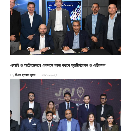
এআই ও অটোমেশনে একসঙ্গে কাজ করবে গ্রামীণফোন ও এরিকসন
By
বিএম ইমরাদ তুষার
২৪/১১/২০২৪