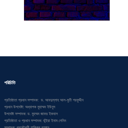
পরিচিতি
প্রতিষ্ঠাতা প্রধান সম্পাদক: ড. আবদুল্লাহ আল-মুতী শরফুদ্দীন
প্রধান উপদেষ্টা: অধ্যাপক মুহাম্মদ ইউনুস
উপদেষ্টা সম্পাদক: ড. মুহম্মদ জাফর ইকবাল