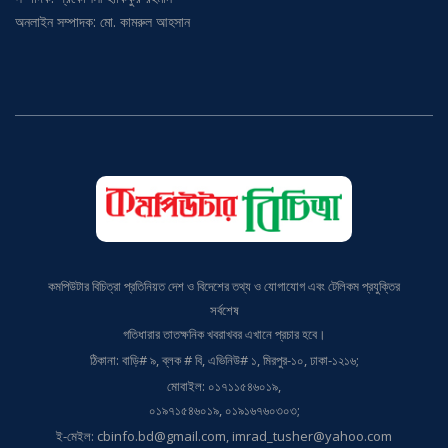
প্রতিষ্ঠাতা ও প্রধান সম্পাদক: ভূঁইয়া ইনাম লেনিন
সম্পাদক: প্রকৌশলী হাকিকুর রহমান
অনলাইন সম্পাদক: মো. কামরুল আহসান
কমপিউটার বিচিত্রা প্রতিনিয়ত দেশ ও বিদেশের তথ্য ও যোগাযোগ এবং টেলিকম প্রযুক্তির
সর্বশেষ
গতিধারার তাতক্ষনিক খবরাখবর এখানে প্রচার হবে।
ঠিকানা: বাড়ি# ৯, ব্লক # বি, এভিনিউ# ১, মিরপুর-১০, ঢাকা-১২১৬;
মোবাইল: ০১৭১১৫৪৬০১৯,
০১৯৭১৫৪৬০১৯, ০১৯১৬৭৬০৩০৩;