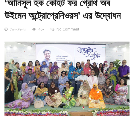
‘আনিসুল হক কোহর্ট ফর গ্রোথ অব
উইমেন অন্ট্রোপ্রেনিওরস’ এর উদ্বোধন
১৯/০৩/২০২২
467
No Comment