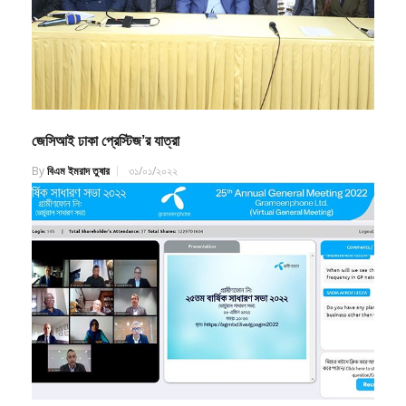
জেসিআই ঢাকা প্রেস্টিজ’র যাত্রা
By
বিএম ইমরাদ তুষার
৩১/০১/২০২২