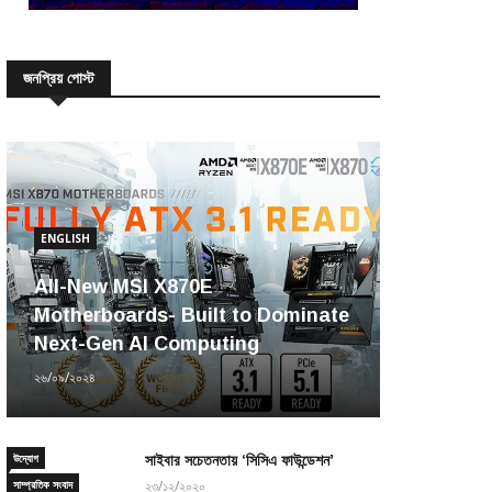
জনপ্রিয় পোস্ট
ENGLISH
All-New MSI X870E
Motherboards- Built to Dominate
Next-Gen AI Computing
২৬/০৯/২০২৪
উদ্যোগ
সাইবার সচেতনতায় ‘সিসিএ ফাউন্ডেশন’
সাম্প্রতিক সংবাদ
২৩/১২/২০২০