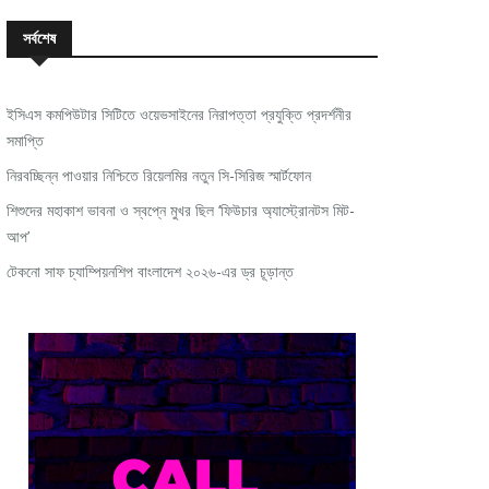
সর্বশেষ
ইসিএস কমপিউটার সিটিতে ওয়েভসাইনের নিরাপত্তা প্রযুক্তি প্রদর্শনীর
সমাপ্তি
নিরবচ্ছিন্ন পাওয়ার নিশ্চিতে রিয়েলমির নতুন সি-সিরিজ স্মার্টফোন
শিশুদের মহাকাশ ভাবনা ও স্বপ্নে মুখর ছিল ‘ফিউচার অ্যাস্ট্রোনটস মিট-
আপ’
টেকনো সাফ চ্যাম্পিয়নশিপ বাংলাদেশ ২০২৬-এর ড্র চূড়ান্ত