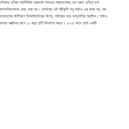
ালিকায় এশিয়া-প্যাসিফিক অঞ্চলের সবচেয়ে সম্ভাবনাময় এবং দ্রুত এগিয়ে চলা
োম্পানিগুলোকে বেছে নেয়া হয়। ফোর্বসের এই স্বীকৃতি শুধু পাঠাও-এর জন্য নয়, বরং
াংলাদেশের স্টার্টআপ ইকোসিস্টেমের ভিশন, পরিশ্রম আর অগ্রগতির প্রতীক। পাঠাও
সন্ন অক্টোবর মাসে ১০ বছর পূর্তি উদযাপন করবে। ২০১৫ সালে ছোট একটি