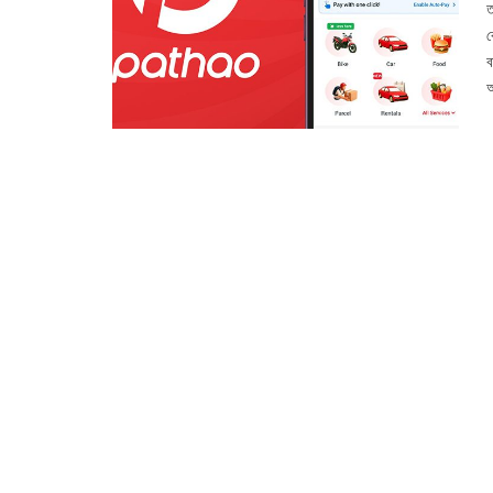
ত
ক
ব
আ