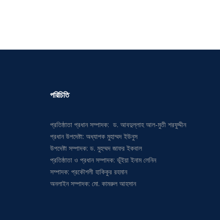
পরিচিতি
প্রতিষ্ঠাতা প্রধান সম্পাদক: ড. আবদুল্লাহ আল-মুতী শরফুদ্দীন
প্রধান উপদেষ্টা: অধ্যাপক মুহাম্মদ ইউনুস
উপদেষ্টা সম্পাদক: ড. মুহম্মদ জাফর ইকবাল
প্রতিষ্ঠাতা ও প্রধান সম্পাদক: ভূঁইয়া ইনাম লেনিন
সম্পাদক: প্রকৌশলী হাকিকুর রহমান
অনলাইন সম্পাদক: মো. কামরুল আহসান