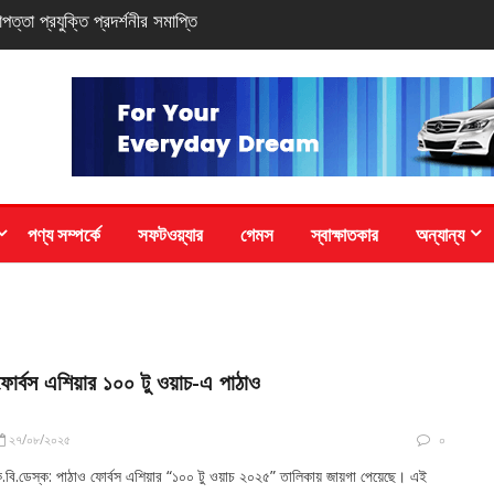
সি-সিরিজ স্মার্টফোন
পণ্য সম্পর্কে
সফটওয়্যার
গেমস
স্বাক্ষাতকার
অন্যান্য
ফোর্বস এশিয়ার ১০০ টু ওয়াচ-এ পাঠাও
২৭/০৮/২০২৫
০
.বি.ডেস্ক: পাঠাও ফোর্বস এশিয়ার “১০০ টু ওয়াচ ২০২৫” তালিকায় জায়গা পেয়েছে। এই