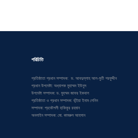
পরিচিতি
প্রতিষ্ঠাতা প্রধান সম্পাদক: ড. আবদুল্লাহ আল-মুতী শরফুদ্দীন
প্রধান উপদেষ্টা: অধ্যাপক মুহাম্মদ ইউনুস
উপদেষ্টা সম্পাদক: ড. মুহম্মদ জাফর ইকবাল
প্রতিষ্ঠাতা ও প্রধান সম্পাদক: ভূঁইয়া ইনাম লেনিন
সম্পাদক: প্রকৌশলী হাকিকুর রহমান
অনলাইন সম্পাদক: মো. কামরুল আহসান