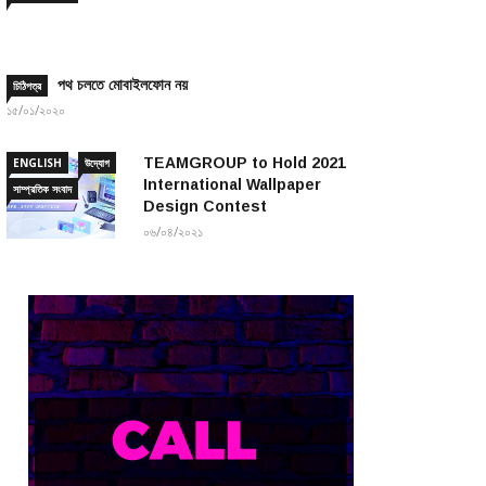
পথ চলতে মোবাইলফোন নয়
চিঠিপত্র
১৫/০১/২০২০
TEAMGROUP to Hold 2021
ENGLISH
উদ্যোগ
International Wallpaper
সাম্প্রতিক সংবাদ
Design Contest
০৬/০৪/২০২১