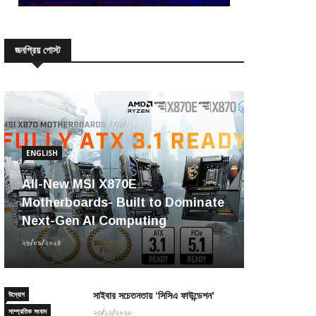
জনপ্রিয় পোস্ট
ENGLISH
All-New MSI X870E
Motherboards- Built to Dominate
Next-Gen AI Computing
২৬/০৯/২০২৪
উদ্যোগ
সাইবার সচেতনতায় ‘সিসিএ ফাউন্ডেশন’
সাম্প্রতিক সংবাদ
২৩/১২/২০২০