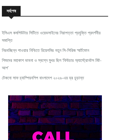
সর্বশেষ
ইসিএস কমপিউটার সিটিতে ওয়েভসাইনের নিরাপত্তা প্রযুক্তি প্রদর্শনীর
সমাপ্তি
নিরবচ্ছিন্ন পাওয়ার নিশ্চিতে রিয়েলমির নতুন সি-সিরিজ স্মার্টফোন
শিশুদের মহাকাশ ভাবনা ও স্বপ্নে মুখর ছিল ‘ফিউচার অ্যাস্ট্রোনটস মিট-
আপ’
টেকনো সাফ চ্যাম্পিয়নশিপ বাংলাদেশ ২০২৬-এর ড্র চূড়ান্ত