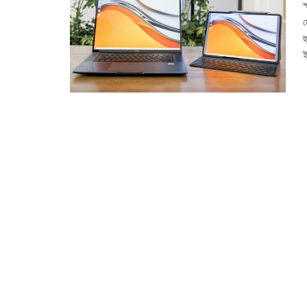
স
ম
হ
ই