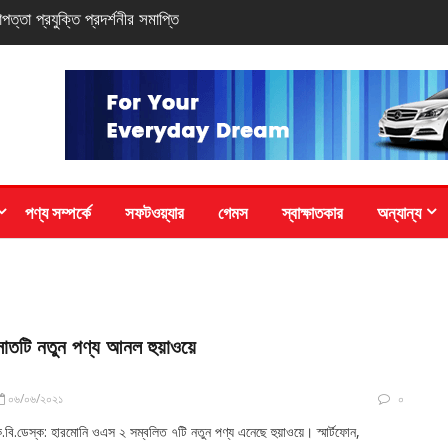
সি-সিরিজ স্মার্টফোন
পণ্য সম্পর্কে
সফটওয়্যার
গেমস
স্বাক্ষাতকার
অন্যান্য
সাতটি নতুন পণ্য আনল হুয়াওয়ে
০৬/০৬/২০২১
০
.বি.ডেস্ক: হারমোনি ওএস ২ সম্বলিত ৭টি নতুন পণ্য এনেছে হুয়াওয়ে। স্মার্টফোন,