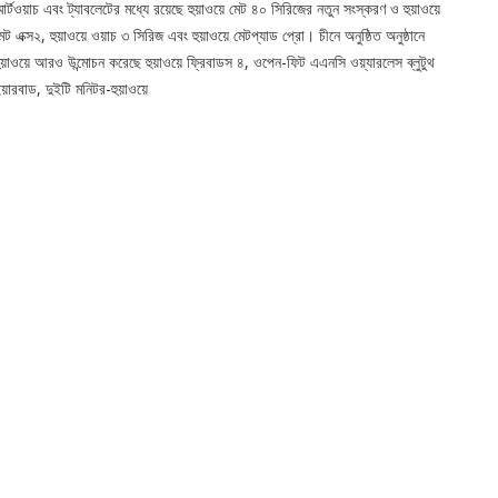
্মার্টওয়াচ এবং ট্যাবলেটের মধ্যে রয়েছে হুয়াওয়ে মেট ৪০ সিরিজের নতুন সংস্করণ ও হুয়াওয়ে
েট এক্স২, হুয়াওয়ে ওয়াচ ৩ সিরিজ এবং হুয়াওয়ে মেটপ্যাড প্রো। চীনে অনুষ্ঠিত অনুষ্ঠানে
ুয়াওয়ে আরও উন্মোচন করেছে হুয়াওয়ে ফ্রিবাডস ৪, ওপেন-ফিট এএনসি ওয়্যারলেস ব্লুটুথ
য়ারবাড, দুইটি মনিটর-হুয়াওয়ে