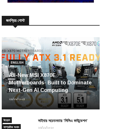
জনপ্রিয় পোস্ট
ENGLISH
All-New MSI X870E
Motherboards- Built to Dominate
Next-Gen AI Computing
২৬/০৯/২০২৪
উদ্যোগ
সাইবার সচেতনতায় ‘সিসিএ ফাউন্ডেশন’
সাম্প্রতিক সংবাদ
২৩/১২/২০২০