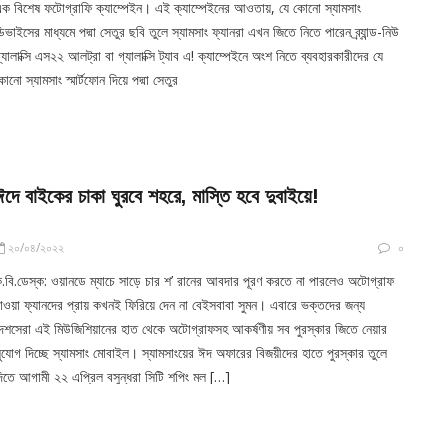
ক বিশেষ ফটোগ্রাফি ক্যাম্পেইন। এই ক্যাম্পেইনের আওতায়, যে কোনো স্যামসাং
িভাইসের মাধ্যমে পদ্মা সেতুর ছবি তুলে স্যামসাং ফ্যানরা এখন জিতে নিতে পারেন ব্র্যান্ড-নিউ
্যালাক্সি এস২২ আলট্রা বা গ্যালাক্সি ট্যাব এ! ক্যাম্পেইনে অংশ নিতে ব্যবহারকারীদের যে
োনো স্যামসাং স্মার্টফোন দিয়ে পদ্মা সেতুর
ঈদে বাইকের চাকা ঘুরবে শহরে, মাস্তি হবে দুবাইয়ে!
২০/০৪/২০২২
০
.বি.ডেস্ক: ওয়ানডে ম্যাচে সাড়ে চার শ’ রানের আবদার পূরণ করতে না পারলেও অটোগ্রাফ
াওয়া ফ্যানদের প্রায় কখনই ফিরিয়ে দেন না বেইসবাবা সুমন। এবারে ভক্তদের জন্য
েশসেরা এই মিউজিশিয়ানের হাত থেকে অটোগ্রাফসহ আকর্ষণীয় সব পুরস্কার জিতে নেয়ার
ুযোগ দিচ্ছে স্যামসাং মোবাইল। স্যামসাংয়ের ঈদ অফারের বিজয়ীদের হাতে পুরস্কার তুলে
িতে আগামী ২২ এপ্রিল বসুন্ধরা সিটি শপিং মল […]