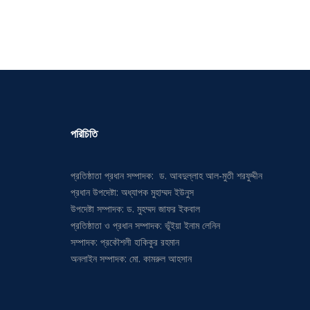
পরিচিতি
প্রতিষ্ঠাতা প্রধান সম্পাদক: ড. আবদুল্লাহ আল-মুতী শরফুদ্দীন
প্রধান উপদেষ্টা: অধ্যাপক মুহাম্মদ ইউনুস
উপদেষ্টা সম্পাদক: ড. মুহম্মদ জাফর ইকবাল
প্রতিষ্ঠাতা ও প্রধান সম্পাদক: ভূঁইয়া ইনাম লেনিন
সম্পাদক: প্রকৌশলী হাকিকুর রহমান
অনলাইন সম্পাদক: মো. কামরুল আহসান