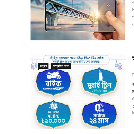
এ
ড
গ
ক
উদ্যোগ
সাম্প্রতিক সংবাদ
ক
চ
দ
স
দ