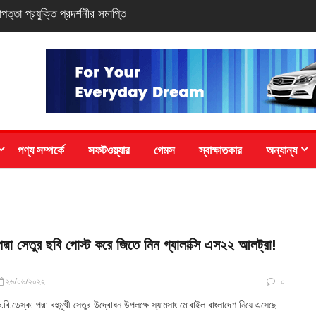
ি-সিরিজ স্মার্টফোন
পণ্য সম্পর্কে
সফটওয়্যার
গেমস
স্বাক্ষাতকার
অন্যান্য
পদ্মা সেতুর ছবি পোস্ট করে জিতে নিন গ্যালাক্সি এস২২ আলট্রা!
২৬/০৬/২০২২
০
.বি.ডেস্ক: পদ্মা বহুমুখী সেতুর উদ্বোধন উপলক্ষে স্যামসাং মোবাইল বাংলাদেশ নিয়ে এসেছে