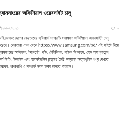
স্যামসাংয়ের অফিশিয়াল ওয়েবসাইট চালু
২৯/০৭/২০২১
০
.বি.ডেস্ক: দেশের ক্রেতাদের সুবিধার্থে সম্প্রতি স্যামসাং অফিশিয়াল ওয়েবসাইট চালু
করেছে। ক্রেতারা এখন থেকে https://www.samsung.com/bd/ এই সাইটে গিয়ে
্যামসাংয়ের স্মার্টফোন, ট্যাবলেট, ঘড়ি, টেলিভিশন, সাউন্ড ডিভাইস, হোম অ্যাপ্লায়েন্স,
মপিউটিং ডিভাইস এবং ইলেকট্রনিক্স ব্র্যান্ডের তৈরি অন্যান্য অত্যাধুনিক পণ্য দেখতে
ারবেন, পাশাপাশি এ সম্পর্কে সকল তথ্য জানতে পারবেন।