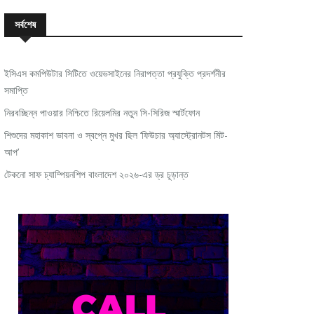
সর্বশেষ
ইসিএস কমপিউটার সিটিতে ওয়েভসাইনের নিরাপত্তা প্রযুক্তি প্রদর্শনীর
সমাপ্তি
নিরবচ্ছিন্ন পাওয়ার নিশ্চিতে রিয়েলমির নতুন সি-সিরিজ স্মার্টফোন
শিশুদের মহাকাশ ভাবনা ও স্বপ্নে মুখর ছিল ‘ফিউচার অ্যাস্ট্রোনটস মিট-
আপ’
টেকনো সাফ চ্যাম্পিয়নশিপ বাংলাদেশ ২০২৬-এর ড্র চূড়ান্ত