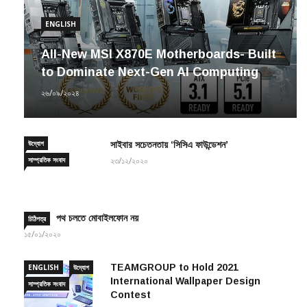
ENGLISH
All-New MSI X870E Motherboards- Built
to Dominate Next-Gen AI Computing
২৬/০৯/২০২৪
উদ্যোগ
সাইবার সচেতনতায় ‘সিসিএ ফাউন্ডেশন’
সাম্প্রতিক সংবাদ
২৩/১২/২০২০
পথ চলতে মোবাইলফোন নয়
চিঠিপত্র
১৫/০১/২০২০
TEAMGROUP to Hold 2021
ENGLISH
উদ্যোগ
International Wallpaper Design
সাম্প্রতিক সংবাদ
Contest