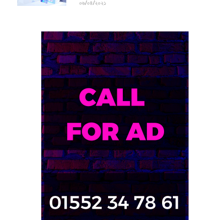
০৬/০৪/২০২১