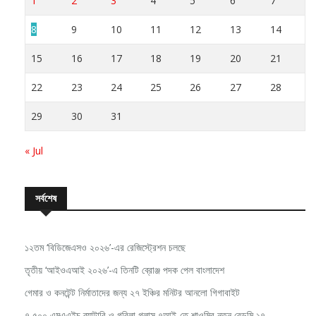
1
2
3
4
5
6
7
8
9
10
11
12
13
14
15
16
17
18
19
20
21
22
23
24
25
26
27
28
29
30
31
« Jul
সর্বশেষ
১২তম ‘বিডিজেএসও ২০২৬’-এর রেজিস্ট্রেশন চলছে
তৃতীয় ‘আইওএআই ২০২৬’-এ তিনটি ব্রোঞ্জ পদক পেল বাংলাদেশ
গেমার ও কনটেন্ট নির্মাতাদের জন্য ২৭ ইঞ্চির মনিটর আনলো গিগাবাইট
৭,৫০০ এমএএইচ ব্যাটারি ও গরিলা গ্লাস ৭আই-তে শাওমির নতুন রেডমি ১৭