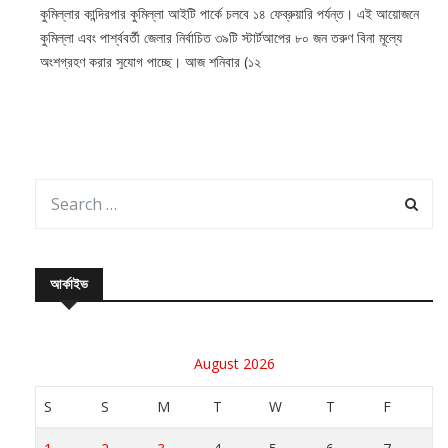
কুমিল্লার কান্দিরপার কুমিল্লা আইটি পার্কে চলবে ১৪ ফেব্রুয়ারি পর্যন্ত। এই আয়োজনে
কুমিল্লা এবং পার্শ্ববর্তী জেলার নির্বাচিত ৩৯টি স্টার্টআপের ৮০ জন তরুণ বিনা মূল্যে
অংশগ্রহণ করার সুযোগ পাচ্ছে। আজ শনিবার (১২
আর্কাইভ
August 2026
S
S
M
T
W
T
F