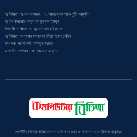
প্রতিষ্ঠাতা প্রধান সম্পাদক: ড. আবদুল্লাহ আল-মুতী শরফুদ্দীন
প্রধান উপদেষ্টা: অধ্যাপক মুহাম্মদ ইউনুস
উপদেষ্টা সম্পাদক: ড. মুহম্মদ জাফর ইকবাল
প্রতিষ্ঠাতা ও প্রধান সম্পাদক: ভূঁইয়া ইনাম লেনিন
সম্পাদক: প্রকৌশলী হাকিকুর রহমান
অনলাইন সম্পাদক: মো. কামরুল আহসান
কমপিউটার বিচিত্রা প্রতিনিয়ত দেশ ও বিদেশের তথ্য ও যোগাযোগ এবং টেলিকম প্রযুক্তির