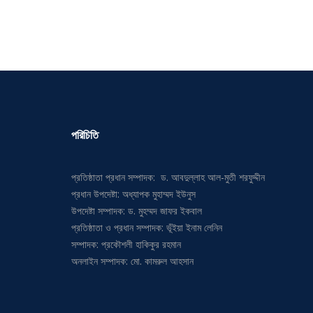
পরিচিতি
প্রতিষ্ঠাতা প্রধান সম্পাদক: ড. আবদুল্লাহ আল-মুতী শরফুদ্দীন
প্রধান উপদেষ্টা: অধ্যাপক মুহাম্মদ ইউনুস
উপদেষ্টা সম্পাদক: ড. মুহম্মদ জাফর ইকবাল
প্রতিষ্ঠাতা ও প্রধান সম্পাদক: ভূঁইয়া ইনাম লেনিন
সম্পাদক: প্রকৌশলী হাকিকুর রহমান
অনলাইন সম্পাদক: মো. কামরুল আহসান