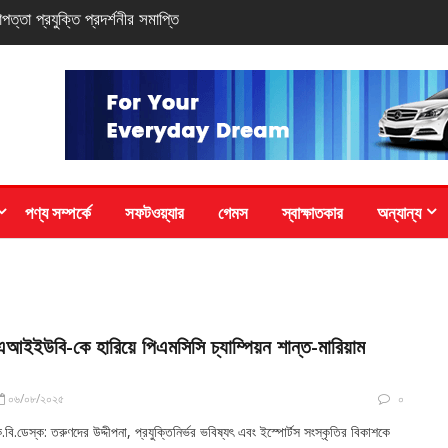
সি-সিরিজ স্মার্টফোন
পণ্য সম্পর্কে
সফটওয়্যার
গেমস
স্বাক্ষাতকার
অন্যান্য
এআইইউবি-কে হারিয়ে পিএমসিসি চ্যাম্পিয়ন শান্ত-মারিয়াম
০৬/০৮/২০২৫
০
.বি.ডেস্ক: তরুণদের উদ্দীপনা, প্রযুক্তিনির্ভর ভবিষ্যৎ এবং ইস্পোর্টস সংস্কৃতির বিকাশকে