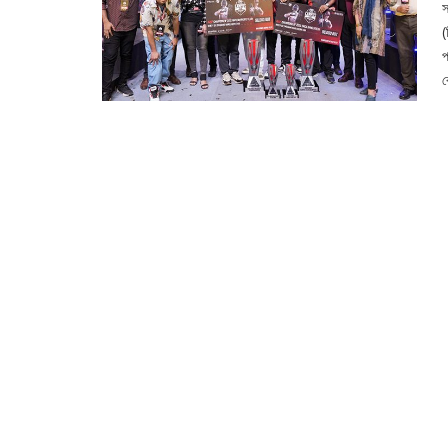
স
(
প
ব