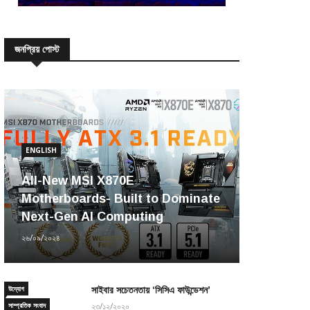
জনপ্রিয় পোস্ট
ENGLISH
All-New MSI X870E
Motherboards- Built to Dominate
Next-Gen AI Computing
২৬/০৯/২০২৪
উদ্যোগ
সাইবার সচেতনতায় ‘সিসিএ ফাউন্ডেশন’
সাম্প্রতিক সংবাদ
২৩/১২/২০২০