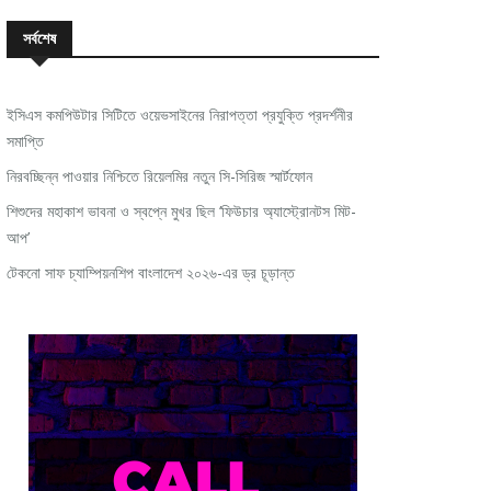
সর্বশেষ
ইসিএস কমপিউটার সিটিতে ওয়েভসাইনের নিরাপত্তা প্রযুক্তি প্রদর্শনীর
সমাপ্তি
নিরবচ্ছিন্ন পাওয়ার নিশ্চিতে রিয়েলমির নতুন সি-সিরিজ স্মার্টফোন
শিশুদের মহাকাশ ভাবনা ও স্বপ্নে মুখর ছিল ‘ফিউচার অ্যাস্ট্রোনটস মিট-
আপ’
টেকনো সাফ চ্যাম্পিয়নশিপ বাংলাদেশ ২০২৬-এর ড্র চূড়ান্ত