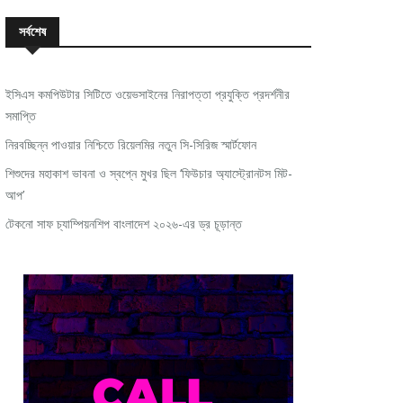
সর্বশেষ
ইসিএস কমপিউটার সিটিতে ওয়েভসাইনের নিরাপত্তা প্রযুক্তি প্রদর্শনীর
সমাপ্তি
নিরবচ্ছিন্ন পাওয়ার নিশ্চিতে রিয়েলমির নতুন সি-সিরিজ স্মার্টফোন
শিশুদের মহাকাশ ভাবনা ও স্বপ্নে মুখর ছিল ‘ফিউচার অ্যাস্ট্রোনটস মিট-
আপ’
টেকনো সাফ চ্যাম্পিয়নশিপ বাংলাদেশ ২০২৬-এর ড্র চূড়ান্ত