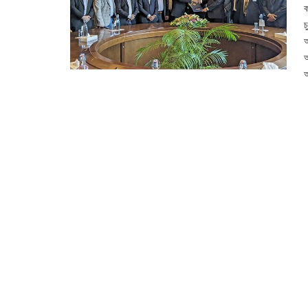
ক
চ
অ
আ
আ