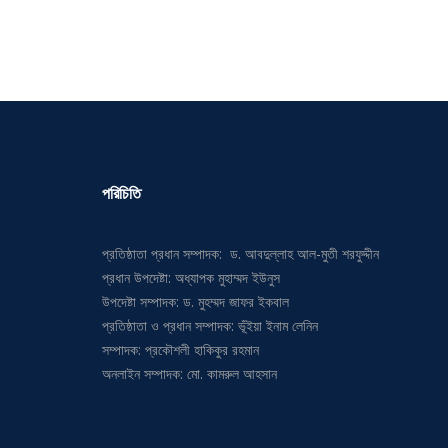
পরিচিতি
প্রতিষ্ঠাতা প্রধান সম্পাদক: ড. আবদুল্লাহ আল-মুতী শরফুদ্দীন
প্রধান উপদেষ্টা: অধ্যাপক মুহাম্মদ ইউনুস
উপদেষ্টা সম্পাদক: ড. মুহম্মদ জাফর ইকবাল
প্রতিষ্ঠাতা ও প্রধান সম্পাদক: ভূঁইয়া ইনাম লেনিন
সম্পাদক: প্রকৌশলী হাকিকুর রহমান
অনলাইন সম্পাদক: মো. কামরুল আহসান