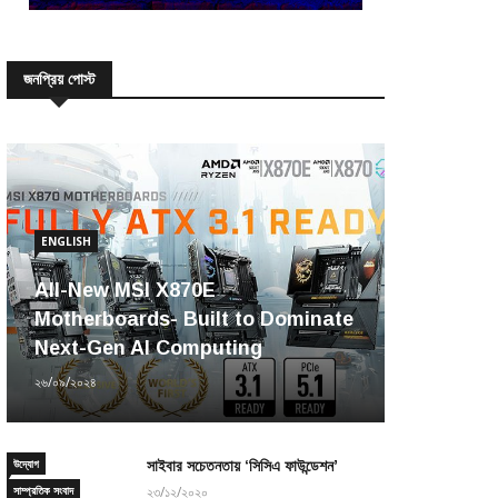
জনপ্রিয় পোস্ট
ENGLISH
All-New MSI X870E
Motherboards- Built to Dominate
Next-Gen AI Computing
২৬/০৯/২০২৪
উদ্যোগ
সাইবার সচেতনতায় ‘সিসিএ ফাউন্ডেশন’
সাম্প্রতিক সংবাদ
২৩/১২/২০২০