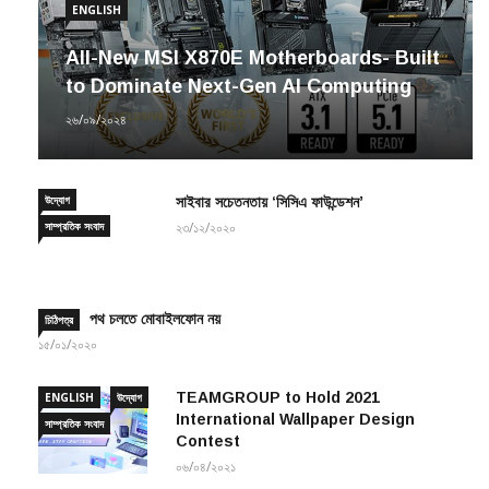
ENGLISH
All-New MSI X870E Motherboards- Built
to Dominate Next-Gen AI Computing
২৬/০৯/২০২৪
উদ্যোগ
সাইবার সচেতনতায় ‘সিসিএ ফাউন্ডেশন’
সাম্প্রতিক সংবাদ
২৩/১২/২০২০
পথ চলতে মোবাইলফোন নয়
চিঠিপত্র
১৫/০১/২০২০
TEAMGROUP to Hold 2021
ENGLISH
উদ্যোগ
International Wallpaper Design
সাম্প্রতিক সংবাদ
Contest
০৬/০৪/২০২১