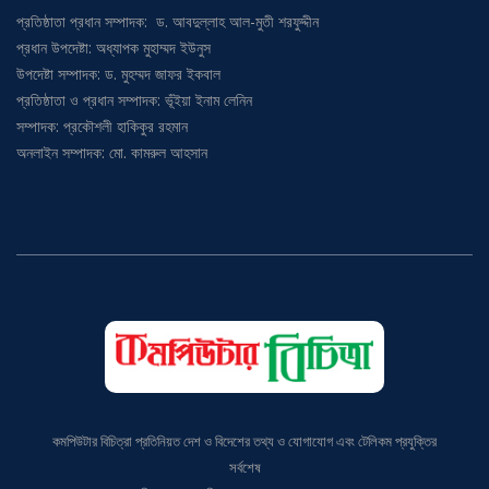
প্রতিষ্ঠাতা প্রধান সম্পাদক: ড. আবদুল্লাহ আল-মুতী শরফুদ্দীন
প্রধান উপদেষ্টা: অধ্যাপক মুহাম্মদ ইউনুস
উপদেষ্টা সম্পাদক: ড. মুহম্মদ জাফর ইকবাল
প্রতিষ্ঠাতা ও প্রধান সম্পাদক: ভূঁইয়া ইনাম লেনিন
সম্পাদক: প্রকৌশলী হাকিকুর রহমান
অনলাইন সম্পাদক: মো. কামরুল আহসান
কমপিউটার বিচিত্রা প্রতিনিয়ত দেশ ও বিদেশের তথ্য ও যোগাযোগ এবং টেলিকম প্রযুক্তির
সর্বশেষ