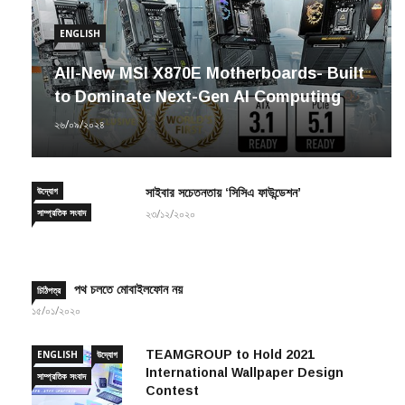
ENGLISH
All-New MSI X870E Motherboards- Built
to Dominate Next-Gen AI Computing
২৬/০৯/২০২৪
উদ্যোগ
সাইবার সচেতনতায় ‘সিসিএ ফাউন্ডেশন’
সাম্প্রতিক সংবাদ
২৩/১২/২০২০
পথ চলতে মোবাইলফোন নয়
চিঠিপত্র
১৫/০১/২০২০
TEAMGROUP to Hold 2021
ENGLISH
উদ্যোগ
International Wallpaper Design
সাম্প্রতিক সংবাদ
Contest