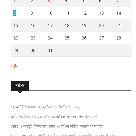
1
2
3
4
5
6
7
8
9
10
11
12
13
14
15
16
17
18
19
20
21
22
23
24
25
26
27
28
29
30
31
« Jul
সর্বশেষ
১২তম ‘বিডিজেএসও ২০২৬’-এর রেজিস্ট্রেশন চলছে
তৃতীয় ‘আইওএআই ২০২৬’-এ তিনটি ব্রোঞ্জ পদক পেল বাংলাদেশ
গেমার ও কনটেন্ট নির্মাতাদের জন্য ২৭ ইঞ্চির মনিটর আনলো গিগাবাইট
৭,৫০০ এমএএইচ ব্যাটারি ও গরিলা গ্লাস ৭আই-তে শাওমির নতুন রেডমি ১৭