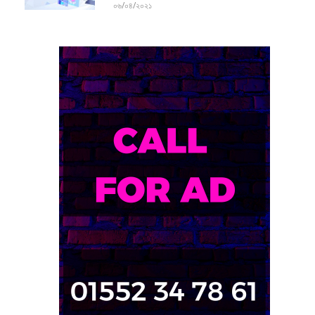
০৬/০৪/২০২১