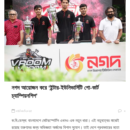
নগদ আয়োজন করে ‘ইন্টার-ইউনিভার্সিটি গো-কার্ট
চ্যাম্পিয়নশিপ’
০৪/০৮/২০২৫
০
ক.বি.ডেস্ক: বাংলাদেশে মোটরস্পোর্টস এখনও এক নতুন ধারা। এই নতুনত্বের মাঝেই
রয়েছে তরুণদের জন্য অভিজ্ঞতা অর্জনের বিশাল সুযোগ। তাই দেশে প্রথমবারের মতো