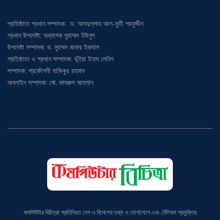
প্রতিষ্ঠাতা প্রধান সম্পাদক: ড. আবদুল্লাহ আল-মুতী শরফুদ্দীন
প্রধান উপদেষ্টা: অধ্যাপক মুহাম্মদ ইউনুস
উপদেষ্টা সম্পাদক: ড. মুহম্মদ জাফর ইকবাল
প্রতিষ্ঠাতা ও প্রধান সম্পাদক: ভূঁইয়া ইনাম লেনিন
সম্পাদক: প্রকৌশলী হাকিকুর রহমান
অনলাইন সম্পাদক: মো. কামরুল আহসান
কমপিউটার বিচিত্রা প্রতিনিয়ত দেশ ও বিদেশের তথ্য ও যোগাযোগ এবং টেলিকম প্রযুক্তির