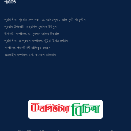
পরিচিতি
প্রতিষ্ঠাতা প্রধান সম্পাদক: ড. আবদুল্লাহ আল-মুতী শরফুদ্দীন
প্রধান উপদেষ্টা: অধ্যাপক মুহাম্মদ ইউনুস
উপদেষ্টা সম্পাদক: ড. মুহম্মদ জাফর ইকবাল
প্রতিষ্ঠাতা ও প্রধান সম্পাদক: ভূঁইয়া ইনাম লেনিন
সম্পাদক: প্রকৌশলী হাকিকুর রহমান
অনলাইন সম্পাদক: মো. কামরুল আহসান