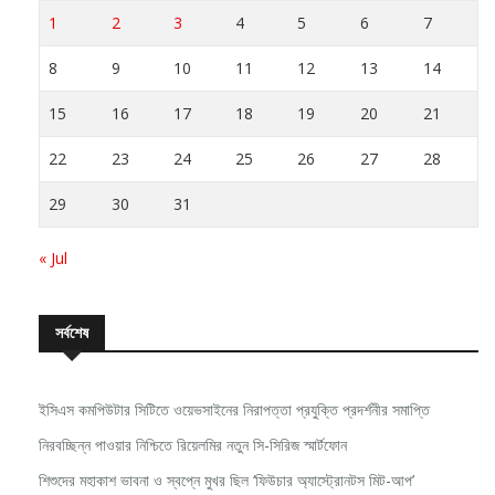
1
2
3
4
5
6
7
8
9
10
11
12
13
14
15
16
17
18
19
20
21
22
23
24
25
26
27
28
29
30
31
« Jul
সর্বশেষ
ইসিএস কমপিউটার সিটিতে ওয়েভসাইনের নিরাপত্তা প্রযুক্তি প্রদর্শনীর সমাপ্তি
নিরবচ্ছিন্ন পাওয়ার নিশ্চিতে রিয়েলমির নতুন সি-সিরিজ স্মার্টফোন
শিশুদের মহাকাশ ভাবনা ও স্বপ্নে মুখর ছিল ‘ফিউচার অ্যাস্ট্রোনটস মিট-আপ’