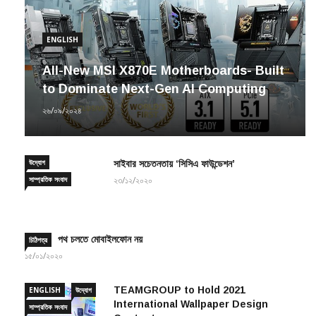
ENGLISH
All-New MSI X870E Motherboards- Built
to Dominate Next-Gen AI Computing
২৬/০৯/২০২৪
উদ্যোগ
সাইবার সচেতনতায় ‘সিসিএ ফাউন্ডেশন’
সাম্প্রতিক সংবাদ
২৩/১২/২০২০
পথ চলতে মোবাইলফোন নয়
চিঠিপত্র
১৫/০১/২০২০
TEAMGROUP to Hold 2021
ENGLISH
উদ্যোগ
International Wallpaper Design
সাম্প্রতিক সংবাদ