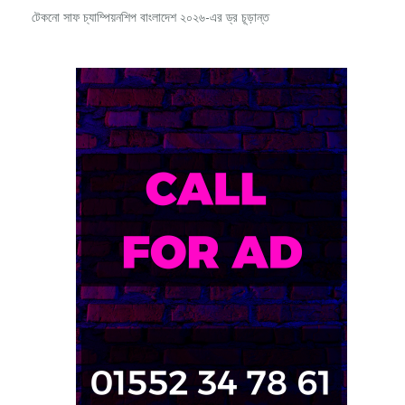
টেকনো সাফ চ্যাম্পিয়নশিপ বাংলাদেশ ২০২৬-এর ড্র চূড়ান্ত