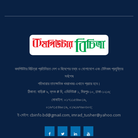
কমপিউটার বিচিত্রা প্রতিনিয়ত দেশ ও বিদেশের তথ্য ও যোগাযোগ এবং টেলিকম প্রযুক্তির
সর্বশেষ
গতিধারার তাতক্ষনিক খবরাখবর এখানে প্রচার হবে।
ঠিকানা: বাড়ি# ৯, ব্লক # বি, এভিনিউ# ১, মিরপুর-১০, ঢাকা-১২১৬;
মোবাইল: ০১৭১১৫৪৬০১৯,
০১৯৭১৫৪৬০১৯, ০১৯১৬৭৬০৩০৩;
ই-মেইল: cbinfo.bd@gmail.com, imrad_tusher@yahoo.com