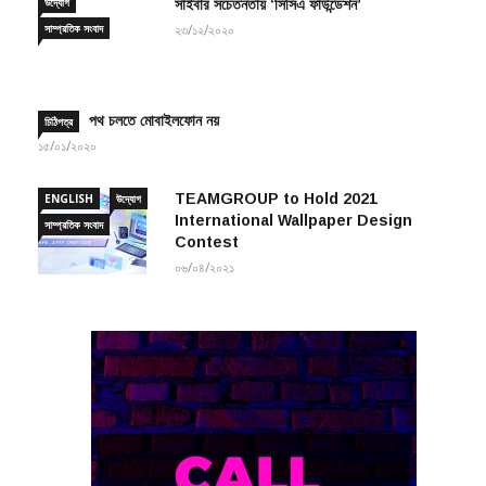
সাম্প্রতিক সংবাদ
২৩/১২/২০২০
পথ চলতে মোবাইলফোন নয়
চিঠিপত্র
১৫/০১/২০২০
TEAMGROUP to Hold 2021
ENGLISH
উদ্যোগ
International Wallpaper Design
সাম্প্রতিক সংবাদ
Contest
০৬/০৪/২০২১