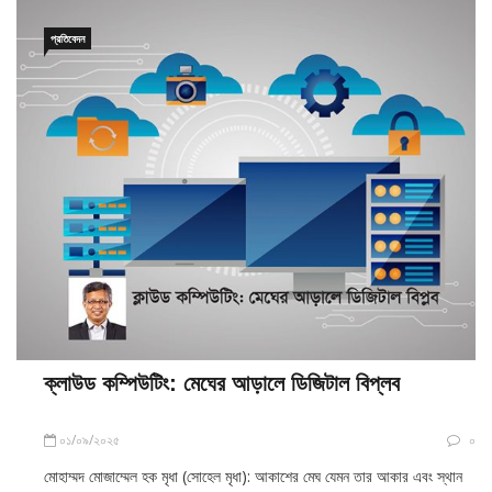
প্রতিবেদন
ক্লাউড কম্পিউটিং: মেঘের আড়ালে ডিজিটাল বিপ্লব
০১/০৯/২০২৫
০
মোহাম্মদ মোজাম্মেল হক মৃধা (সোহেল মৃধা): আকাশের মেঘ যেমন তার আকার এবং স্থান
পরিবর্তন করে, তেমনি প্রযুক্তির জগতে ‘ক্লাউড’ বা মেঘ হলো এমন একটি ব্যবস্থা, যা