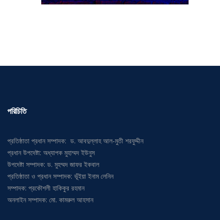
পরিচিতি
প্রতিষ্ঠাতা প্রধান সম্পাদক: ড. আবদুল্লাহ আল-মুতী শরফুদ্দীন
প্রধান উপদেষ্টা: অধ্যাপক মুহাম্মদ ইউনুস
উপদেষ্টা সম্পাদক: ড. মুহম্মদ জাফর ইকবাল
প্রতিষ্ঠাতা ও প্রধান সম্পাদক: ভূঁইয়া ইনাম লেনিন
সম্পাদক: প্রকৌশলী হাকিকুর রহমান
অনলাইন সম্পাদক: মো. কামরুল আহসান