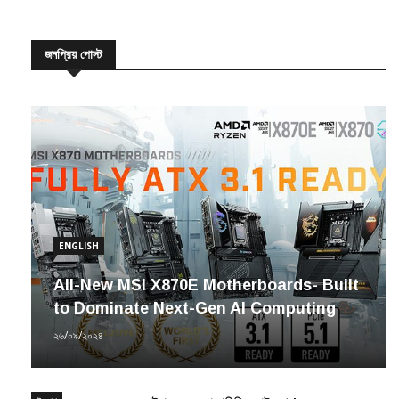
জনপ্রিয় পোস্ট
ENGLISH
All-New MSI X870E Motherboards- Built
to Dominate Next-Gen AI Computing
২৬/০৯/২০২৪
উদ্যোগ
সাইবার সচেতনতায় ‘সিসিএ ফাউন্ডেশন’