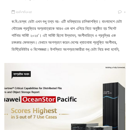
২৮/০৭/২০২৫
০
ক.বি.ডেস্ক: ডেটা এখন শুধু তথ্য নয়- এটি ভবিষ্যতের চালিকাশক্তি। বাংলাদেশে ডেটা
স্টোরেজ প্রযুক্তির অগ্রযাত্রাকে আরও এক ধাপ এগিয়ে নিতে অনুষ্ঠিত হয় ‘সিগেট
পার্টনার সামিট ২০২৫’। এই সামিট ছিলো উদ্ভাবন, অংশীদারিত্ব ও প্রবৃদ্ধির এক
চমৎকার মেলবন্ধন। যেখানে অংশগ্রহণ করেন দেশের খ্যাতনামা প্রযুক্তি অংশীদার,
ডিস্ট্রিবিউটর ও বিশেষজ্ঞরা। উপস্থিত অংশগ্রহণকারীরা শুধু ডেটা নিয়ে কথা বলেনি,
সাম্প্রতিক সংবাদ