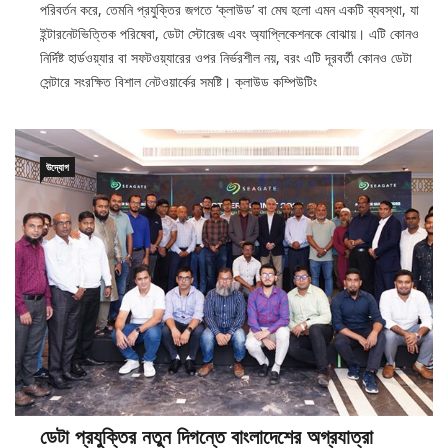
ইন্টারনেটভিত্তিক পরিষেবা, ডেটা স্টোরেজ এবং অ্যাপ্লিকেশনকে বোঝায়। এটি কোনও
নির্দিষ্ট হার্ডওয়্যার বা সফটওয়্যারের ওপর নির্ভরশীল নয়, বরং এটি দূরবর্তী কোনও ডেটা
সেন্টারে সংরক্ষিত বিশাল নেটওয়ার্কের সমষ্টি। ক্লাউড কম্পিউটিং
উদ্যোগ
ডেটা প্রযুক্তির নতুন দিগন্তে বাংলাদেশের অগ্রযাত্রা