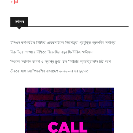
সর্বশেষ
ইসিএস কমপিউটার সিটিতে ওয়েভসাইনের নিরাপত্তা প্রযুক্তি প্রদর্শনীর সমাপ্তি
নিরবচ্ছিন্ন পাওয়ার নিশ্চিতে রিয়েলমির নতুন সি-সিরিজ স্মার্টফোন
শিশুদের মহাকাশ ভাবনা ও স্বপ্নে মুখর ছিল ‘ফিউচার অ্যাস্ট্রোনটস মিট-আপ’
টেকনো সাফ চ্যাম্পিয়নশিপ বাংলাদেশ ২০২৬-এর ড্র চূড়ান্ত