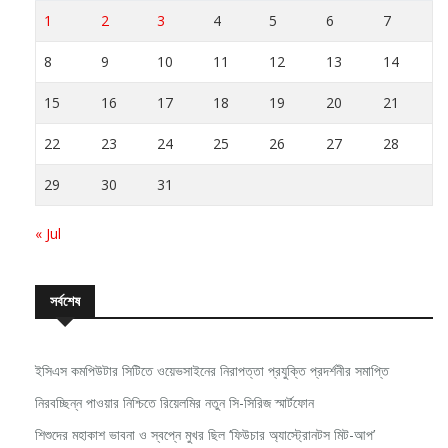
1
2
3
4
5
6
7
8
9
10
11
12
13
14
15
16
17
18
19
20
21
22
23
24
25
26
27
28
29
30
31
« Jul
সর্বশেষ
ইসিএস কমপিউটার সিটিতে ওয়েভসাইনের নিরাপত্তা প্রযুক্তি প্রদর্শনীর সমাপ্তি
নিরবচ্ছিন্ন পাওয়ার নিশ্চিতে রিয়েলমির নতুন সি-সিরিজ স্মার্টফোন
শিশুদের মহাকাশ ভাবনা ও স্বপ্নে মুখর ছিল ‘ফিউচার অ্যাস্ট্রোনটস মিট-আপ’