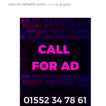
টেকনো সাফ চ্যাম্পিয়নশিপ বাংলাদেশ ২০২৬-এর ড্র চূড়ান্ত