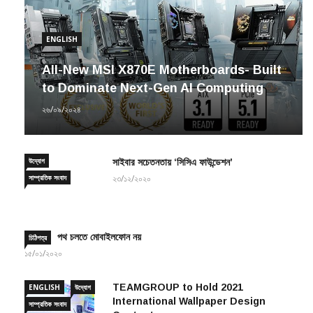
ENGLISH
All-New MSI X870E Motherboards- Built
to Dominate Next-Gen AI Computing
২৬/০৯/২০২৪
উদ্যোগ
সাইবার সচেতনতায় ‘সিসিএ ফাউন্ডেশন’
সাম্প্রতিক সংবাদ
২৩/১২/২০২০
পথ চলতে মোবাইলফোন নয়
চিঠিপত্র
১৫/০১/২০২০
TEAMGROUP to Hold 2021
ENGLISH
উদ্যোগ
International Wallpaper Design
সাম্প্রতিক সংবাদ