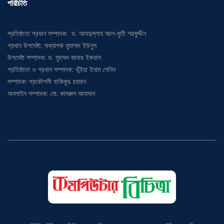
পরিচিতি
প্রতিষ্ঠাতা প্রধান সম্পাদক: ড. আবদুল্লাহ আল-মুতী শরফুদ্দীন
প্রধান উপদেষ্টা: অধ্যাপক মুহাম্মদ ইউনুস
উপদেষ্টা সম্পাদক: ড. মুহম্মদ জাফর ইকবাল
প্রতিষ্ঠাতা ও প্রধান সম্পাদক: ভূঁইয়া ইনাম লেনিন
সম্পাদক: প্রকৌশলী হাকিকুর রহমান
অনলাইন সম্পাদক: মো. কামরুল আহসান