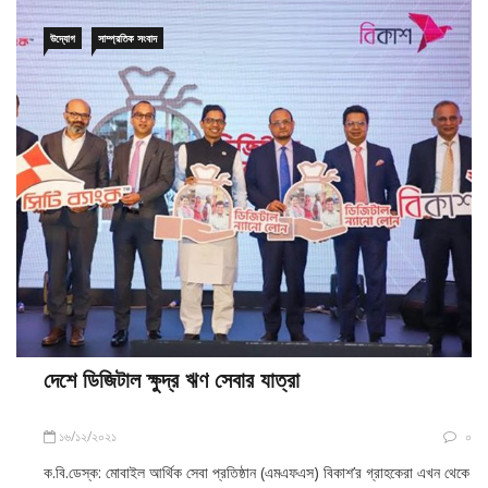
উদ্যোগ
সাম্প্রতিক সংবাদ
দেশে ডিজিটাল ক্ষুদ্র ঋণ সেবার যাত্রা
১৬/১২/২০২১
০
ক.বি.ডেস্ক: মোবাইল আর্থিক সেবা প্রতিষ্ঠান (এমএফএস) বিকাশ’র গ্রাহকেরা এখন থেকে