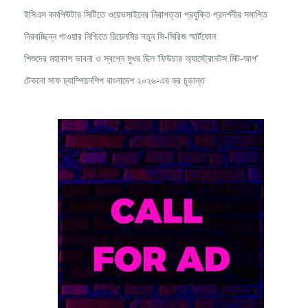
ইসিএস কমপিউটার সিটিতে ওয়েভসাইনের নিরাপত্তা প্রযুক্তি প্রদর্শনীর সমাপ্তি
নিরবচ্ছিন্ন পাওয়ার নিশ্চিতে রিয়েলমির নতুন সি-সিরিজ স্মার্টফোন
শিশুদের মহাকাশ ভাবনা ও স্বপ্নে মুখর ছিল ‘ফিউচার অ্যাস্ট্রোনটস মিট-আপ’
টেকনো সাফ চ্যাম্পিয়নশিপ বাংলাদেশ ২০২৬-এর ড্র চূড়ান্ত