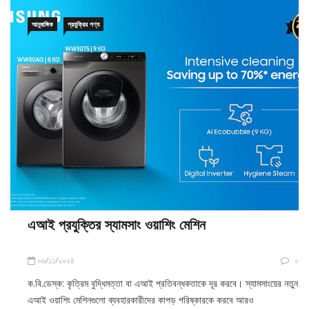
আনুষাঙ্গিক
প্রযুক্রির পণ্য
এআই প্রযুক্তির স্যামসাং ওয়াশিং মেশিন
০৬/১১/২০২৪
০
ক.বি.ডেস্ক: কৃত্রিম বুদ্ধিমত্তা বা এআই প্রতিবন্ধকতাকে দূর করবে। স্যামসাংয়ের নতুন
এআই ওয়াশিং মেশিনগুলো ব্যবহারকারীদের কাপড় পরিষ্কারকে করবে আরও