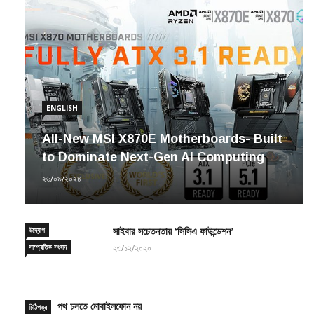
ENGLISH
All-New MSI X870E Motherboards- Built
to Dominate Next-Gen AI Computing
২৬/০৯/২০২৪
উদ্যোগ
সাইবার সচেতনতায় ‘সিসিএ ফাউন্ডেশন’
সাম্প্রতিক সংবাদ
২৩/১২/২০২০
পথ চলতে মোবাইলফোন নয়
চিঠিপত্র