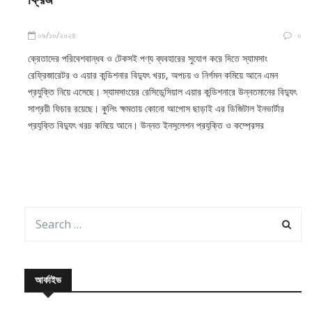
০৯/১০/২০২৪
০
ক্রেতাদের পরিবেশবান্ধব ও টেকসই পণ্য ব্যবহারের সুযোগ করে দিতে স্যামসাং
রেফ্রিজারেটর ও এয়ার কন্ডিশনার বিদ্যুৎ খরচ, অপচয় ও নির্গমন কমিয়ে আনে এমন
প্রযুক্তি নিয়ে এসেছে। স্যামসাংয়ের রেসিডেন্সিয়াল এয়ার কন্ডিশনারে উন্নতমানের বিদ্যুৎ
সাশ্রয়ী ফিচার রয়েছে। কুলিং ক্ষমতায় কোনো আপোস ছাড়াই এর ডিজিটাল ইনভার্টার
প্রযুক্তি বিদ্যুৎ খরচ কমিয়ে আনে। উন্নত ইনসুলেশন প্রযুক্তি ও কম্প্রেসর
আর্কাইভ