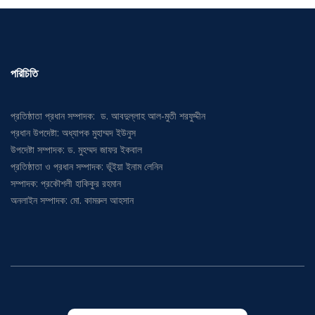
পরিচিতি
প্রতিষ্ঠাতা প্রধান সম্পাদক: ড. আবদুল্লাহ আল-মুতী শরফুদ্দীন
প্রধান উপদেষ্টা: অধ্যাপক মুহাম্মদ ইউনুস
উপদেষ্টা সম্পাদক: ড. মুহম্মদ জাফর ইকবাল
প্রতিষ্ঠাতা ও প্রধান সম্পাদক: ভূঁইয়া ইনাম লেনিন
সম্পাদক: প্রকৌশলী হাকিকুর রহমান
অনলাইন সম্পাদক: মো. কামরুল আহসান