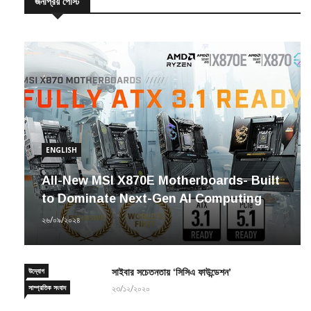
ENGLISH
All-New MSI X870E Motherboards- Built
to Dominate Next-Gen AI Computing
২৬/০৯/২০২৪
উদ্যোগ
সাইবার সচেতনতায় ‘সিসিএ ফাউন্ডেশন’
সাম্প্রতিক সংবাদ
২৩/১২/২০২০