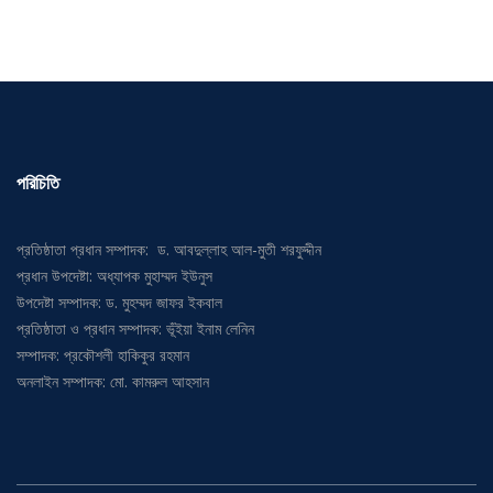
পরিচিতি
প্রতিষ্ঠাতা প্রধান সম্পাদক: ড. আবদুল্লাহ আল-মুতী শরফুদ্দীন
প্রধান উপদেষ্টা: অধ্যাপক মুহাম্মদ ইউনুস
উপদেষ্টা সম্পাদক: ড. মুহম্মদ জাফর ইকবাল
প্রতিষ্ঠাতা ও প্রধান সম্পাদক: ভূঁইয়া ইনাম লেনিন
সম্পাদক: প্রকৌশলী হাকিকুর রহমান
অনলাইন সম্পাদক: মো. কামরুল আহসান