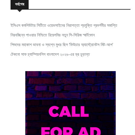
ইসিএস কমপিউটার সিটিতে ওয়েভসাইনের নিরাপত্তা প্রযুক্তি প্রদর্শনীর সমাপ্তি
নিরবচ্ছিন্ন পাওয়ার নিশ্চিতে রিয়েলমির নতুন সি-সিরিজ স্মার্টফোন
শিশুদের মহাকাশ ভাবনা ও স্বপ্নে মুখর ছিল ‘ফিউচার অ্যাস্ট্রোনটস মিট-আপ’
টেকনো সাফ চ্যাম্পিয়নশিপ বাংলাদেশ ২০২৬-এর ড্র চূড়ান্ত