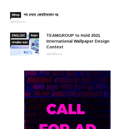
পথ চলতে মোবাইলফোন নয়
চিঠিপত্র
১৫/০১/২০২০
TEAMGROUP to Hold 2021
ENGLISH
উদ্যোগ
International Wallpaper Design
সাম্প্রতিক সংবাদ
Contest
০৬/০৪/২০২১