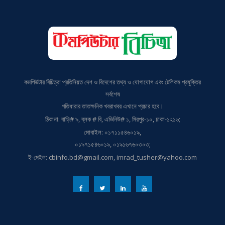
কমপিউটার বিচিত্রা প্রতিনিয়ত দেশ ও বিদেশের তথ্য ও যোগাযোগ এবং টেলিকম প্রযুক্তির
সর্বশেষ
গতিধারার তাতক্ষনিক খবরাখবর এখানে প্রচার হবে।
ঠিকানা: বাড়ি# ৯, ব্লক # বি, এভিনিউ# ১, মিরপুর-১০, ঢাকা-১২১৬;
মোবাইল: ০১৭১১৫৪৬০১৯,
০১৯৭১৫৪৬০১৯, ০১৯১৬৭৬০৩০৩;
ই-মেইল: cbinfo.bd@gmail.com, imrad_tusher@yahoo.com