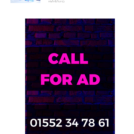
০৬/০৪/২০২১