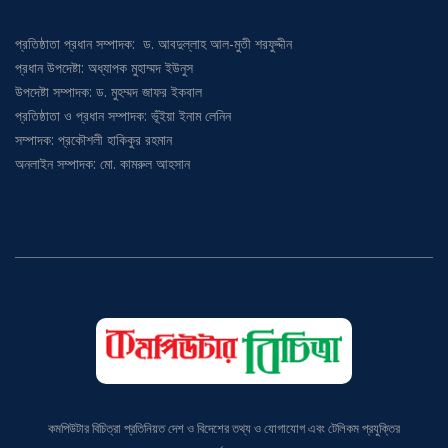
প্রতিষ্ঠাতা প্রধান সম্পাদক: ড. আবদুল্লাহ আল-মুতী শরফুদ্দীন
প্রধান উপদেষ্টা: অধ্যাপক মুহাম্মদ ইউনুস
উপদেষ্টা সম্পাদক: ড. মুহম্মদ জাফর ইকবাল
প্রতিষ্ঠাতা ও প্রধান সম্পাদক: ভূঁইয়া ইনাম লেনিন
সম্পাদক: প্রকৌশলী হাকিকুর রহমান
অনলাইন সম্পাদক: মো. কামরুল আহসান
কমপিউটার বিচিত্রা প্রতিনিয়ত দেশ ও বিদেশের তথ্য ও যোগাযোগ এবং টেলিকম প্রযুক্তির