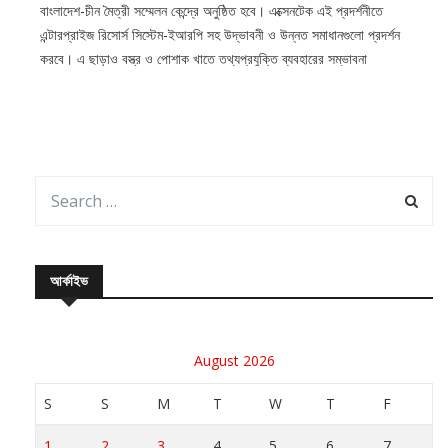
বাংলাদেশ-চীন মৈত্রী সম্মেলন কেন্দ্রে অনুষ্ঠিত হবে। এক্সেনটেক এই প্রদর্শনীতে
এন্টারপ্রাইজ রিসোর্স সিস্টেম-ইআরপি সহ উদ্ভাবনী ও উন্নত সমাধানগুলো প্রদর্শন
করবে। এ ছাড়াও বস্ত্র ও পোশাক খাতে তথ্যপ্রযুক্তি ব্যবহারের সম্ভাবনা
আর্কাইভ
August 2026
S
S
M
T
W
T
F
1
2
3
4
5
6
7