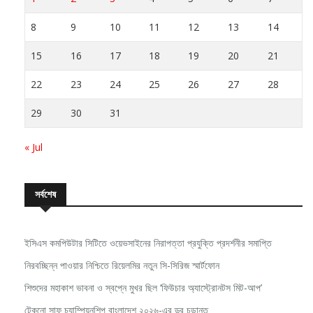
8
9
10
11
12
13
14
15
16
17
18
19
20
21
22
23
24
25
26
27
28
29
30
31
« Jul
সর্বশেষ
ইসিএস কমপিউটার সিটিতে ওয়েভসাইনের নিরাপত্তা প্রযুক্তি প্রদর্শনীর সমাপ্তি
নিরবচ্ছিন্ন পাওয়ার নিশ্চিতে রিয়েলমির নতুন সি-সিরিজ স্মার্টফোন
শিশুদের মহাকাশ ভাবনা ও স্বপ্নে মুখর ছিল ‘ফিউচার অ্যাস্ট্রোনটস মিট-আপ’
টেকনো সাফ চ্যাম্পিয়নশিপ বাংলাদেশ ২০২৬-এর ড্র চূড়ান্ত