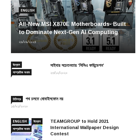
ENGLISH
All-New MSI X870E Motherboards- Built
to Dominate Next-Gen AI Computing
২৬/০৯/২০২৪
উদ্যোগ
সাইবার সচেতনতায় ‘সিসিএ ফাউন্ডেশন’
সাম্প্রতিক সংবাদ
২৩/১২/২০২০
পথ চলতে মোবাইলফোন নয়
চিঠিপত্র
১৫/০১/২০২০
TEAMGROUP to Hold 2021
ENGLISH
উদ্যোগ
International Wallpaper Design
সাম্প্রতিক সংবাদ
Contest