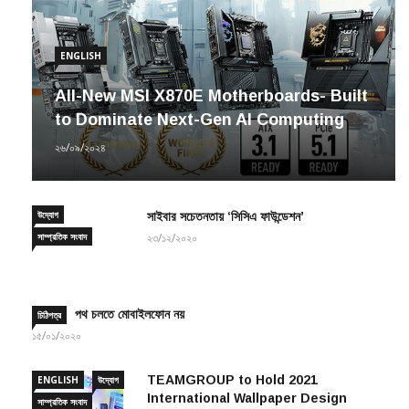
ENGLISH
All-New MSI X870E Motherboards- Built
to Dominate Next-Gen AI Computing
২৬/০৯/২০২৪
উদ্যোগ
সাইবার সচেতনতায় ‘সিসিএ ফাউন্ডেশন’
সাম্প্রতিক সংবাদ
২৩/১২/২০২০
পথ চলতে মোবাইলফোন নয়
চিঠিপত্র
১৫/০১/২০২০
TEAMGROUP to Hold 2021
ENGLISH
উদ্যোগ
International Wallpaper Design
সাম্প্রতিক সংবাদ