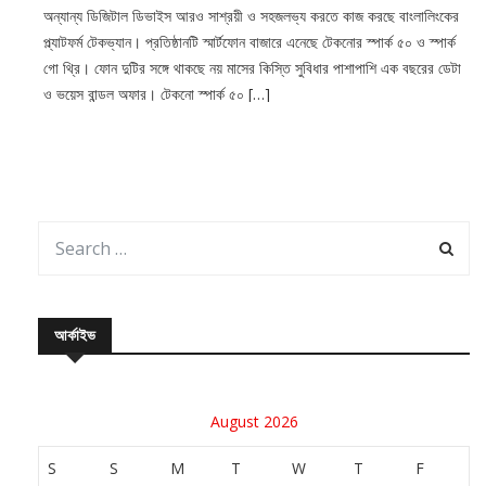
অন্যান্য ডিজিটাল ডিভাইস আরও সাশ্রয়ী ও সহজলভ্য করতে কাজ করছে বাংলালিংকের
প্ল্যাটফর্ম টেকভ্যান। প্রতিষ্ঠানটি স্মার্টফোন বাজারে এনেছে টেকনোর স্পার্ক ৫০ ও স্পার্ক
গো থ্রি। ফোন দুটির সঙ্গে থাকছে নয় মাসের কিস্তি সুবিধার পাশাপাশি এক বছরের ডেটা
ও ভয়েস বান্ডল অফার। টেকনো স্পার্ক ৫০ […]
আর্কাইভ
August 2026
S
S
M
T
W
T
F