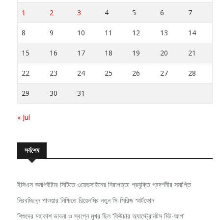
1
2
3
4
5
6
7
8
9
10
11
12
13
14
15
16
17
18
19
20
21
22
23
24
25
26
27
28
29
30
31
« Jul
সর্বশেষ
ইসিএস কমপিউটার সিটিতে ওয়েভসাইনের নিরাপত্তা প্রযুক্তি প্রদর্শনীর সমাপ্তি
নিরবচ্ছিন্ন পাওয়ার নিশ্চিতে রিয়েলমির নতুন সি-সিরিজ স্মার্টফোন
শিশুদের মহাকাশ ভাবনা ও স্বপ্নে মুখর ছিল ‘ফিউচার অ্যাস্ট্রোনটস মিট-আপ’