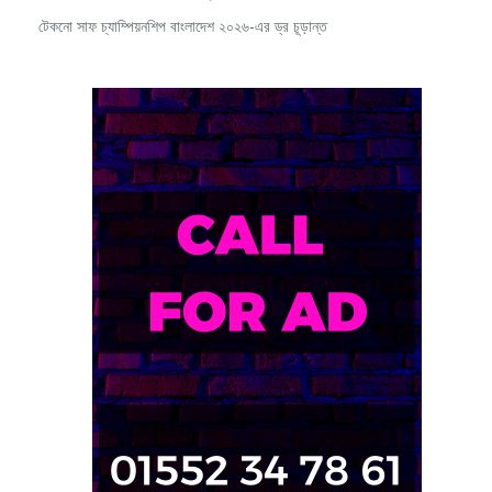
টেকনো সাফ চ্যাম্পিয়নশিপ বাংলাদেশ ২০২৬-এর ড্র চূড়ান্ত