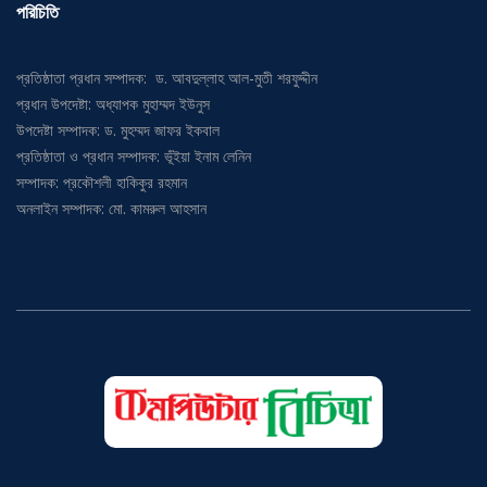
পরিচিতি
প্রতিষ্ঠাতা প্রধান সম্পাদক: ড. আবদুল্লাহ আল-মুতী শরফুদ্দীন
প্রধান উপদেষ্টা: অধ্যাপক মুহাম্মদ ইউনুস
উপদেষ্টা সম্পাদক: ড. মুহম্মদ জাফর ইকবাল
প্রতিষ্ঠাতা ও প্রধান সম্পাদক: ভূঁইয়া ইনাম লেনিন
সম্পাদক: প্রকৌশলী হাকিকুর রহমান
অনলাইন সম্পাদক: মো. কামরুল আহসান