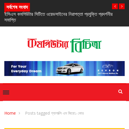
সর্বশেষ সংবাদ
নিরবচ্ছিন্ন পাওয়ার নিশ্চিতে রিয়েলমির নতুন সি-সিরিজ স্মার্টফোন
Home
Posts tagged গ্যালাক্সি এম জিরো১ কোর