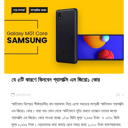
পণ্য সম্পর্কে
সাম্প্রতিক সংবাদ
যে ৫টি কারণে কিনবেন গ্যালাক্সি এম জিরো১ কোর
২১/১০/২০২০
০
স্মার্টফোন বিশ্বের শীর্ষস্থানীয় নাম স্যামসাং নিয়ে এলো সবচেয়ে সাশ্রয়ী স্মার্টফোন গ্যালাক্সি
এম জিরো১ কোর। যারা বার ফোন থেকে স্মার্টফোনে সুইচ করতে চাচ্ছেন তাদের জন্যে
গ্যালাক্সি এম জিরো১ কোর পাওয়া যাচ্ছে ১/১৬ জিবি মূল্য ৭,৯৯৯ টাকা ও ২/৩২ জিবি
মূল্য ৮,৯৯৯ টাকা। ক্রেতাদের কথা মাথায় রেখে সবার জন্য ১,০০০ টাকা ক্যাশব্যাকের