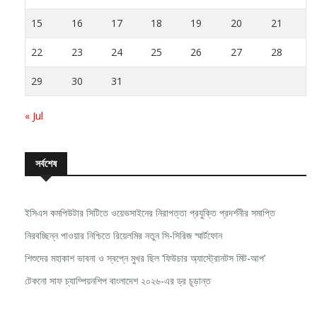
15
16
17
18
19
20
21
22
23
24
25
26
27
28
29
30
31
« Jul
সর্বশেষ
ইসিএস কমপিউটার সিটিতে ওয়েভসাইনের নিরাপত্তা প্রযুক্তি প্রদর্শনীর সমাপ্তি
নিরবচ্ছিন্ন পাওয়ার নিশ্চিতে রিয়েলমির নতুন সি-সিরিজ স্মার্টফোন
শিশুদের মহাকাশ ভাবনা ও স্বপ্নে মুখর ছিল ‘ফিউচার অ্যাস্ট্রোনটস মিট-আপ’
টেকনো সাফ চ্যাম্পিয়নশিপ বাংলাদেশ ২০২৬-এর ড্র চূড়ান্ত