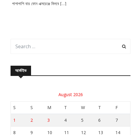
পাশাপাশি বার ফোন এক্সচেঞ্জে মিলবে […]
আর্কাইভ
August 2026
S
S
M
T
W
T
F
1
2
3
4
5
6
7
8
9
10
11
12
13
14