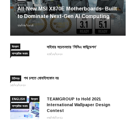
All-New MSI X870E Motherboards- Built
to Dominate Next-Gen AI Computing
২৬/০৯/২০২৪
উদ্যোগ
সাইবার সচেতনতায় ‘সিসিএ ফাউন্ডেশন’
সাম্প্রতিক সংবাদ
২৩/১২/২০২০
পথ চলতে মোবাইলফোন নয়
চিঠিপত্র
১৫/০১/২০২০
TEAMGROUP to Hold 2021
ENGLISH
উদ্যোগ
International Wallpaper Design
সাম্প্রতিক সংবাদ
Contest
০৬/০৪/২০২১