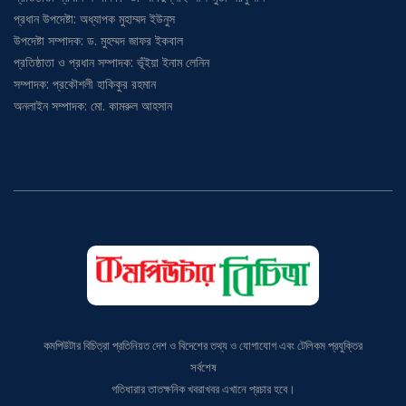
প্রধান উপদেষ্টা: অধ্যাপক মুহাম্মদ ইউনুস
উপদেষ্টা সম্পাদক: ড. মুহম্মদ জাফর ইকবাল
প্রতিষ্ঠাতা ও প্রধান সম্পাদক: ভূঁইয়া ইনাম লেনিন
সম্পাদক: প্রকৌশলী হাকিকুর রহমান
অনলাইন সম্পাদক: মো. কামরুল আহসান
কমপিউটার বিচিত্রা প্রতিনিয়ত দেশ ও বিদেশের তথ্য ও যোগাযোগ এবং টেলিকম প্রযুক্তির
সর্বশেষ
গতিধারার তাতক্ষনিক খবরাখবর এখানে প্রচার হবে।