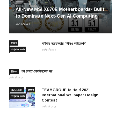
All-New MSI X870E Motherboards- Built
to Dominate Next-Gen AI Computing
২৬/০৯/২০২৪
উদ্যোগ
সাইবার সচেতনতায় ‘সিসিএ ফাউন্ডেশন’
সাম্প্রতিক সংবাদ
২৩/১২/২০২০
পথ চলতে মোবাইলফোন নয়
চিঠিপত্র
১৫/০১/২০২০
TEAMGROUP to Hold 2021
ENGLISH
উদ্যোগ
International Wallpaper Design
সাম্প্রতিক সংবাদ
Contest
০৬/০৪/২০২১