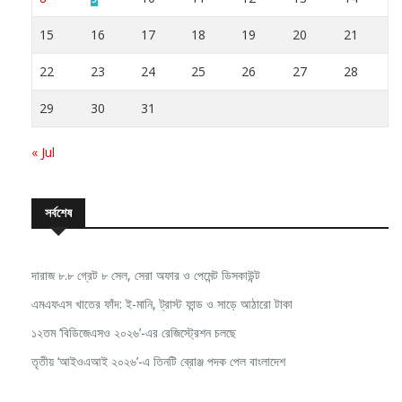
15
16
17
18
19
20
21
22
23
24
25
26
27
28
29
30
31
« Jul
সর্বশেষ
দারাজ ৮.৮ গ্রেট ৮ সেল, সেরা অফার ও পেমেন্ট ডিসকাউন্ট
এমএফএস খাতের ফাঁদ: ই-মানি, ট্রাস্ট ফান্ড ও সাড়ে আঠারো টাকা
১২তম ‘বিডিজেএসও ২০২৬’-এর রেজিস্ট্রেশন চলছে
তৃতীয় ‘আইওএআই ২০২৬’-এ তিনটি ব্রোঞ্জ পদক পেল বাংলাদেশ