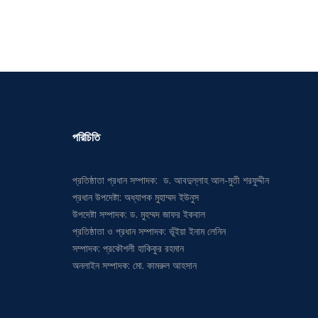
পরিচিতি
প্রতিষ্ঠাতা প্রধান সম্পাদক: ড. আবদুল্লাহ আল-মুতী শরফুদ্দীন
প্রধান উপদেষ্টা: অধ্যাপক মুহাম্মদ ইউনুস
উপদেষ্টা সম্পাদক: ড. মুহম্মদ জাফর ইকবাল
প্রতিষ্ঠাতা ও প্রধান সম্পাদক: ভূঁইয়া ইনাম লেনিন
সম্পাদক: প্রকৌশলী হাকিকুর রহমান
অনলাইন সম্পাদক: মো. কামরুল আহসান