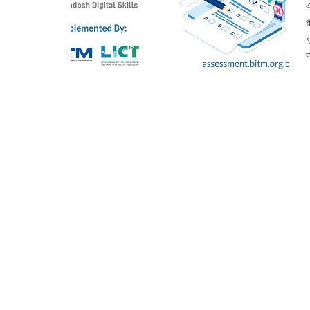
এ
প
ব
ক