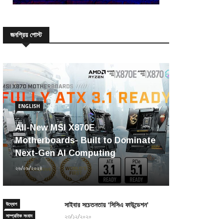
জনপ্রিয় পোস্ট
ENGLISH
All-New MSI X870E
Motherboards- Built to Dominate
Next-Gen AI Computing
২৬/০৯/২০২৪
উদ্যোগ
সাইবার সচেতনতায় ‘সিসিএ ফাউন্ডেশন’
সাম্প্রতিক সংবাদ
২৩/১২/২০২০