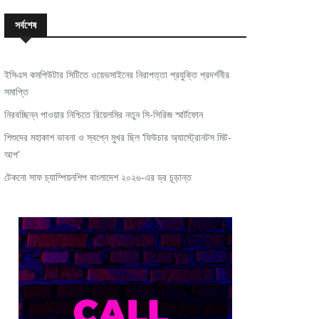
সর্বশেষ
ইসিএস কমপিউটার সিটিতে ওয়েভসাইনের নিরাপত্তা প্রযুক্তি প্রদর্শনীর
সমাপ্তি
নিরবচ্ছিন্ন পাওয়ার নিশ্চিতে রিয়েলমির নতুন সি-সিরিজ স্মার্টফোন
শিশুদের মহাকাশ ভাবনা ও স্বপ্নে মুখর ছিল ‘ফিউচার অ্যাস্ট্রোনটস মিট-
আপ’
টেকনো সাফ চ্যাম্পিয়নশিপ বাংলাদেশ ২০২৬-এর ড্র চূড়ান্ত