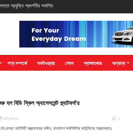
সি-সিরিজ স্মার্টফোন
পণ্য সম্পর্কে
সফটওয়্যার
গেমস
স্বাক্ষাতকার
অন্যান্য
শুরু হল বিডি স্কিল অ্যাসেসমেন্ট প্ল্যাটফর্ম’র
০৫/০১/২০২২
০
.বি.ডেস্ক: আইসিটি মন্ত্রনালয়ের অধীন, বাংলাদেশ কমপিউটার কাউন্সিলের তত্ত্বাবধানে,