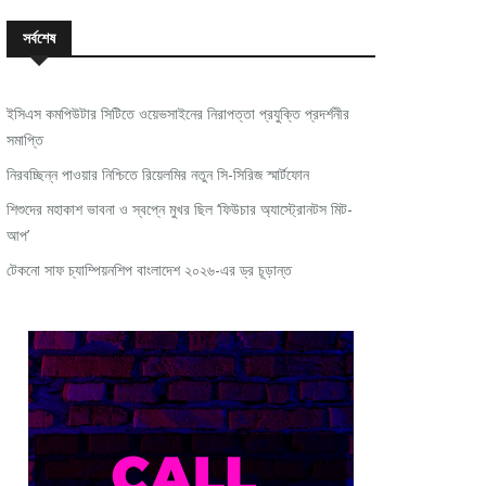
সর্বশেষ
ইসিএস কমপিউটার সিটিতে ওয়েভসাইনের নিরাপত্তা প্রযুক্তি প্রদর্শনীর
সমাপ্তি
নিরবচ্ছিন্ন পাওয়ার নিশ্চিতে রিয়েলমির নতুন সি-সিরিজ স্মার্টফোন
শিশুদের মহাকাশ ভাবনা ও স্বপ্নে মুখর ছিল ‘ফিউচার অ্যাস্ট্রোনটস মিট-
আপ’
টেকনো সাফ চ্যাম্পিয়নশিপ বাংলাদেশ ২০২৬-এর ড্র চূড়ান্ত