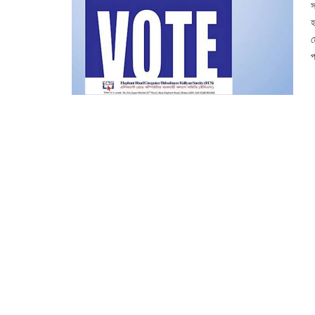
স
হ
ম
প