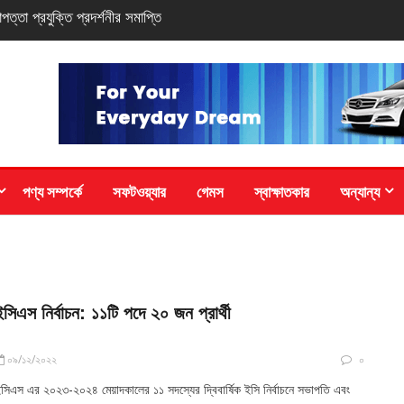
সি-সিরিজ স্মার্টফোন
পণ্য সম্পর্কে
সফটওয়্যার
গেমস
স্বাক্ষাতকার
অন্যান্য
ইসিএস নির্বাচন: ১১টি পদে ২০ জন প্রার্থী
০৯/১২/২০২২
০
সিএস এর ২০২৩-২০২৪ মেয়াদকালের ১১ সদস্যের দ্বিবার্ষিক ইসি নির্বাচনে সভাপতি এবং