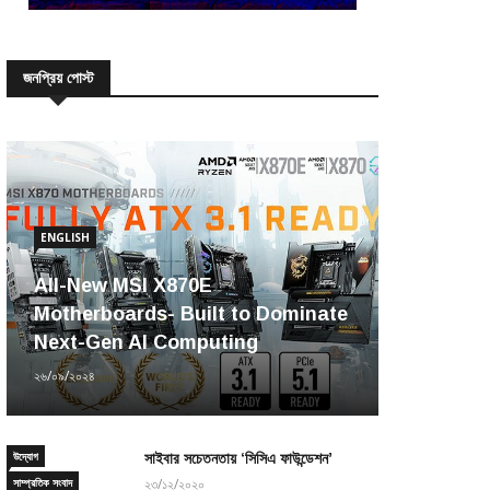
জনপ্রিয় পোস্ট
ENGLISH
All-New MSI X870E
Motherboards- Built to Dominate
Next-Gen AI Computing
২৬/০৯/২০২৪
উদ্যোগ
সাইবার সচেতনতায় ‘সিসিএ ফাউন্ডেশন’
সাম্প্রতিক সংবাদ
২৩/১২/২০২০