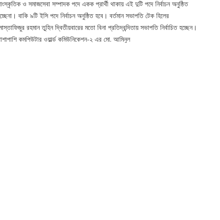
াংস্কৃতিক ও সমাজসেবা সম্পাদক পদে একক প্রার্থী থাকায় এই দুটি পদে নির্বাচন অনুষ্ঠিত
চ্ছেনা। বাকি ৯টি ইসি পদে নির্বাচন অনুষ্ঠিত হবে। বর্তমান সভাপতি টেক হিলের
োস্তাফিজুর রহমান তুহিন দ্বিতীয়বারের মতো বিনা প্রতিদ্বন্দিতায় সভাপতি নির্বাচিত হচ্ছেন।
াশাপাশি কমপিউটার ওয়ার্ল্ড কমিউনিকেশন-২ এর মো. আমিনুল