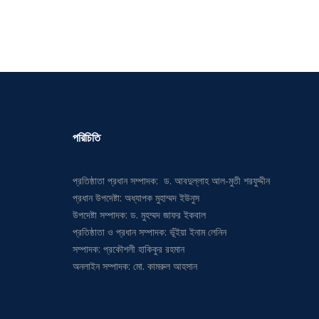
পরিচিতি
প্রতিষ্ঠাতা প্রধান সম্পাদক: ড. আবদুল্লাহ আল-মুতী শরফুদ্দীন
প্রধান উপদেষ্টা: অধ্যাপক মুহাম্মদ ইউনুস
উপদেষ্টা সম্পাদক: ড. মুহম্মদ জাফর ইকবাল
প্রতিষ্ঠাতা ও প্রধান সম্পাদক: ভূঁইয়া ইনাম লেনিন
সম্পাদক: প্রকৌশলী হাকিকুর রহমান
অনলাইন সম্পাদক: মো. কামরুল আহসান