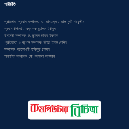
পরিচিতি
প্রতিষ্ঠাতা প্রধান সম্পাদক: ড. আবদুল্লাহ আল-মুতী শরফুদ্দীন
প্রধান উপদেষ্টা: অধ্যাপক মুহাম্মদ ইউনুস
উপদেষ্টা সম্পাদক: ড. মুহম্মদ জাফর ইকবাল
প্রতিষ্ঠাতা ও প্রধান সম্পাদক: ভূঁইয়া ইনাম লেনিন
সম্পাদক: প্রকৌশলী হাকিকুর রহমান
অনলাইন সম্পাদক: মো. কামরুল আহসান