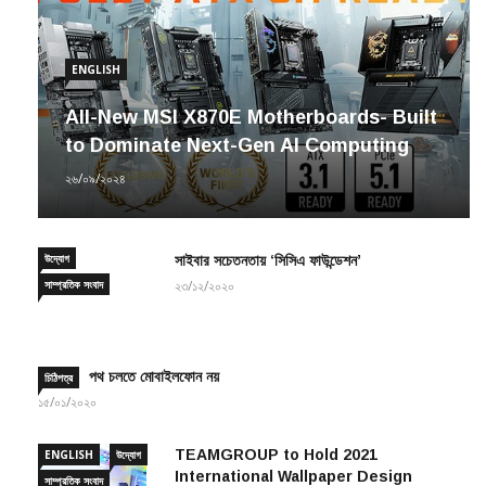
ENGLISH
All-New MSI X870E Motherboards- Built
to Dominate Next-Gen AI Computing
২৬/০৯/২০২৪
উদ্যোগ
সাইবার সচেতনতায় ‘সিসিএ ফাউন্ডেশন’
সাম্প্রতিক সংবাদ
২৩/১২/২০২০
পথ চলতে মোবাইলফোন নয়
চিঠিপত্র
১৫/০১/২০২০
TEAMGROUP to Hold 2021
ENGLISH
উদ্যোগ
International Wallpaper Design
সাম্প্রতিক সংবাদ