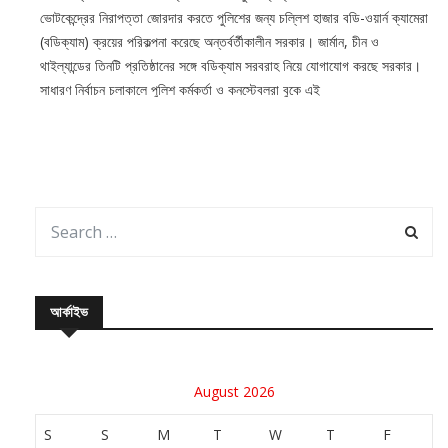
ভোটকেন্দ্রের নিরাপত্তা জোরদার করতে পুলিশের জন্য চল্লিশ হাজার বডি-ওয়ার্ন ক্যামেরা
(বডিক্যাম) ক্রয়ের পরিকল্পনা করেছে অন্তর্বর্তীকালীন সরকার। জার্মান, চীন ও
থাইল্যান্ডের তিনটি প্রতিষ্ঠানের সঙ্গে বডিক্যাম সরবরাহ নিয়ে যোগাযোগ করছে সরকার।
সাধারণ নির্বাচন চলাকালে পুলিশ কর্মকর্তা ও কনস্টেবলরা বুকে এই
আর্কাইভ
August 2026
S
S
M
T
W
T
F