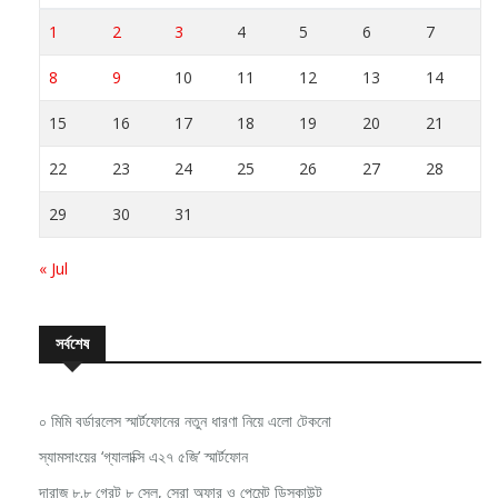
1
2
3
4
5
6
7
8
9
10
11
12
13
14
15
16
17
18
19
20
21
22
23
24
25
26
27
28
29
30
31
« Jul
সর্বশেষ
০ মিমি বর্ডারলেস স্মার্টফোনের নতুন ধারণা নিয়ে এলো টেকনো
স্যামসাংয়ের ‘গ্যালাক্সি এ২৭ ৫জি’ স্মার্টফোন
দারাজ ৮.৮ গ্রেট ৮ সেল, সেরা অফার ও পেমেন্ট ডিসকাউন্ট