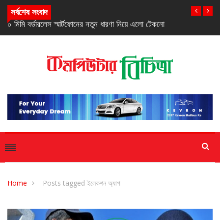
সর্বশেষ সংবাদ
েকনো
স্যামসাংয়ের ‘গ্যালাক্সি এ২৭ ৫জি’ স্মার্টফোন
Home
Posts tagged ইলেকশন অ্যাপ