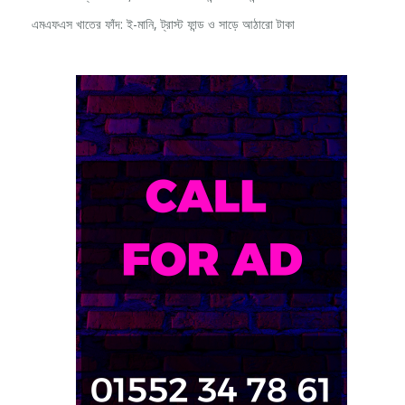
এমএফএস খাতের ফাঁদ: ই-মানি, ট্রাস্ট ফান্ড ও সাড়ে আঠারো টাকা