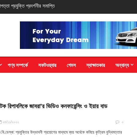
সি-সিরিজ স্মার্টফোন
পণ্য সম্পর্কে
সফটওয়্যার
গেমস
স্বাক্ষাতকার
অন্যান্য
টেক রিপাবলিকে জাবরা’র ভিডিও কনফারেন্সিং ও ইয়ার বাড
২৪/১১/২০২২
০
.বি.ডেস্ক: প্রযুক্তির উদ্ভাবনী প্রয়োগের মাধ্যমে ব্যয় অর্ধেকে কমিয়ে কৃত্রিম বুদ্ধিমত্তার