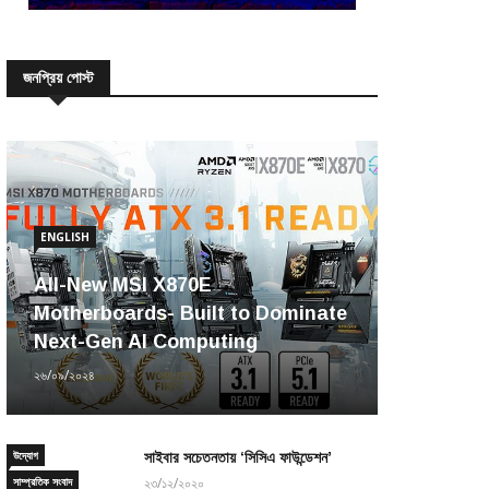
জনপ্রিয় পোস্ট
ENGLISH
All-New MSI X870E
Motherboards- Built to Dominate
Next-Gen AI Computing
২৬/০৯/২০২৪
উদ্যোগ
সাইবার সচেতনতায় ‘সিসিএ ফাউন্ডেশন’
সাম্প্রতিক সংবাদ
২৩/১২/২০২০