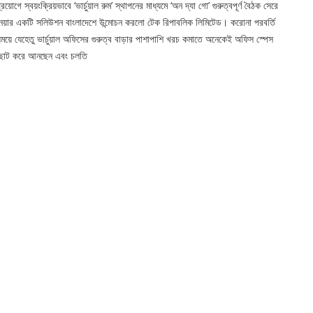
্রয়োগে স্বয়ংক্রিয়ভাবে ‘ভার্চুয়াল রুম’ স্থাপনের মাধ্যমে ‘অন দ্যা গো’ গুরুত্বপূর্ণ বৈঠক সেরে
েয়ার একটি সলিউশন বাংলাদেশে উন্মোচন করলো টেক রিপাবলিক লিমিটেড। করোনা পরবর্তি
ময়ে যেহেতু ভার্চুয়াল অফিসের গুরুত্ব বাড়ার পাশাপাশি খরচ কমাতে অনেকেই অফিস স্পেস
ছোট করে আনছেন এবং চলতি