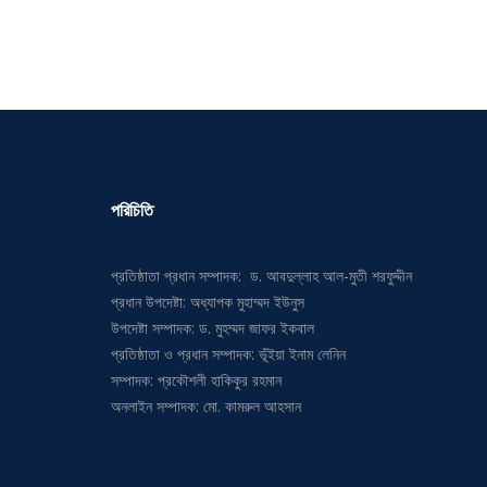
পরিচিতি
প্রতিষ্ঠাতা প্রধান সম্পাদক: ড. আবদুল্লাহ আল-মুতী শরফুদ্দীন
প্রধান উপদেষ্টা: অধ্যাপক মুহাম্মদ ইউনুস
উপদেষ্টা সম্পাদক: ড. মুহম্মদ জাফর ইকবাল
প্রতিষ্ঠাতা ও প্রধান সম্পাদক: ভূঁইয়া ইনাম লেনিন
সম্পাদক: প্রকৌশলী হাকিকুর রহমান
অনলাইন সম্পাদক: মো. কামরুল আহসান