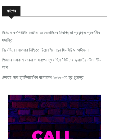
সর্বশেষ
ইসিএস কমপিউটার সিটিতে ওয়েভসাইনের নিরাপত্তা প্রযুক্তি প্রদর্শনীর
সমাপ্তি
নিরবচ্ছিন্ন পাওয়ার নিশ্চিতে রিয়েলমির নতুন সি-সিরিজ স্মার্টফোন
শিশুদের মহাকাশ ভাবনা ও স্বপ্নে মুখর ছিল ‘ফিউচার অ্যাস্ট্রোনটস মিট-
আপ’
টেকনো সাফ চ্যাম্পিয়নশিপ বাংলাদেশ ২০২৬-এর ড্র চূড়ান্ত