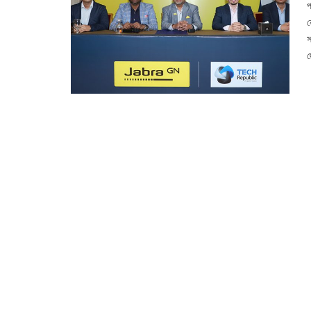
প
ন
স