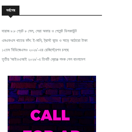
সর্বশেষ
দারাজ ৮.৮ গ্রেট ৮ সেল, সেরা অফার ও পেমেন্ট ডিসকাউন্ট
এমএফএস খাতের ফাঁদ: ই-মানি, ট্রাস্ট ফান্ড ও সাড়ে আঠারো টাকা
১২তম ‘বিডিজেএসও ২০২৬’-এর রেজিস্ট্রেশন চলছে
তৃতীয় ‘আইওএআই ২০২৬’-এ তিনটি ব্রোঞ্জ পদক পেল বাংলাদেশ