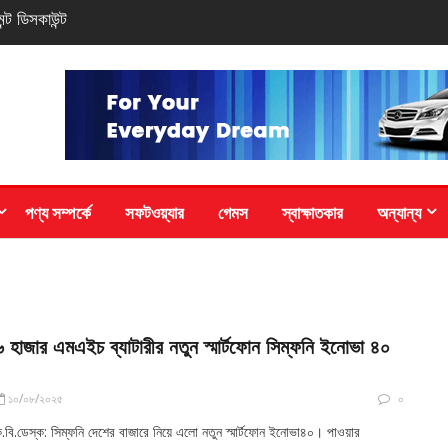
্ড ও সাড়ে
পণ্য সম্পর্কে
সফটওয়্যার
গেমস
স্বাক্ষাতকার
অন্যান্য
৬ হাজার এমএইচ ব্যাটারীর নতুন স্মার্টফোন সিম্ফনি ইনোভা ৪০
১০/০৮/২০২৫
০
.বি.ডেস্ক: সিম্ফনি দেশের বাজারে নিয়ে এলো নতুন স্মার্টফোন ইনোভা৪০। পাওয়ার