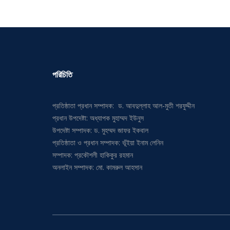
পরিচিতি
প্রতিষ্ঠাতা প্রধান সম্পাদক: ড. আবদুল্লাহ আল-মুতী শরফুদ্দীন
প্রধান উপদেষ্টা: অধ্যাপক মুহাম্মদ ইউনুস
উপদেষ্টা সম্পাদক: ড. মুহম্মদ জাফর ইকবাল
প্রতিষ্ঠাতা ও প্রধান সম্পাদক: ভূঁইয়া ইনাম লেনিন
সম্পাদক: প্রকৌশলী হাকিকুর রহমান
অনলাইন সম্পাদক: মো. কামরুল আহসান