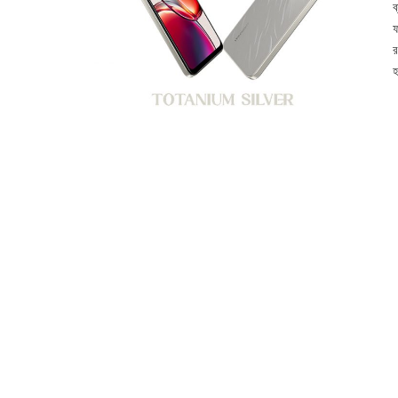
ব
ফ
র
হ