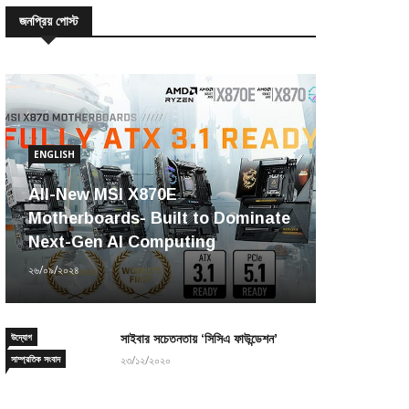
জনপ্রিয় পোস্ট
ENGLISH
All-New MSI X870E
Motherboards- Built to Dominate
Next-Gen AI Computing
২৬/০৯/২০২৪
উদ্যোগ
সাইবার সচেতনতায় ‘সিসিএ ফাউন্ডেশন’
সাম্প্রতিক সংবাদ
২৩/১২/২০২০