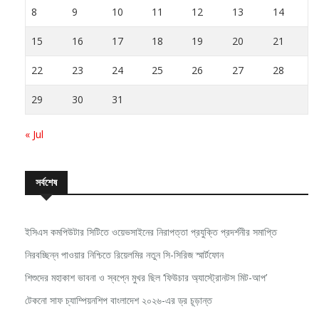
8
9
10
11
12
13
14
15
16
17
18
19
20
21
22
23
24
25
26
27
28
29
30
31
« Jul
সর্বশেষ
ইসিএস কমপিউটার সিটিতে ওয়েভসাইনের নিরাপত্তা প্রযুক্তি প্রদর্শনীর সমাপ্তি
নিরবচ্ছিন্ন পাওয়ার নিশ্চিতে রিয়েলমির নতুন সি-সিরিজ স্মার্টফোন
শিশুদের মহাকাশ ভাবনা ও স্বপ্নে মুখর ছিল ‘ফিউচার অ্যাস্ট্রোনটস মিট-আপ’
টেকনো সাফ চ্যাম্পিয়নশিপ বাংলাদেশ ২০২৬-এর ড্র চূড়ান্ত