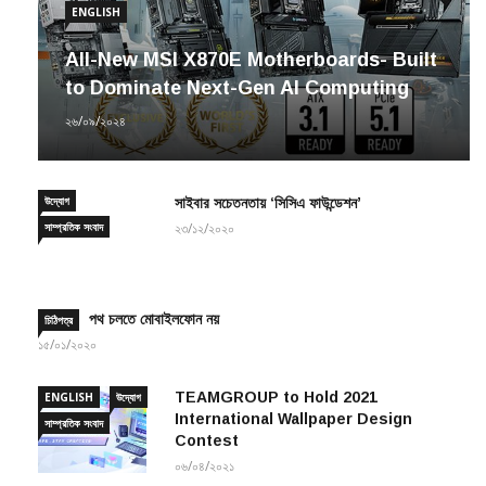
ENGLISH
All-New MSI X870E Motherboards- Built
to Dominate Next-Gen AI Computing
২৬/০৯/২০২৪
উদ্যোগ
সাইবার সচেতনতায় ‘সিসিএ ফাউন্ডেশন’
সাম্প্রতিক সংবাদ
২৩/১২/২০২০
পথ চলতে মোবাইলফোন নয়
চিঠিপত্র
১৫/০১/২০২০
TEAMGROUP to Hold 2021
ENGLISH
উদ্যোগ
International Wallpaper Design
সাম্প্রতিক সংবাদ
Contest
০৬/০৪/২০২১