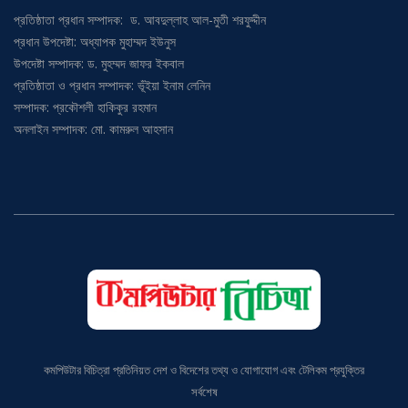
প্রতিষ্ঠাতা প্রধান সম্পাদক: ড. আবদুল্লাহ আল-মুতী শরফুদ্দীন
প্রধান উপদেষ্টা: অধ্যাপক মুহাম্মদ ইউনুস
উপদেষ্টা সম্পাদক: ড. মুহম্মদ জাফর ইকবাল
প্রতিষ্ঠাতা ও প্রধান সম্পাদক: ভূঁইয়া ইনাম লেনিন
সম্পাদক: প্রকৌশলী হাকিকুর রহমান
অনলাইন সম্পাদক: মো. কামরুল আহসান
কমপিউটার বিচিত্রা প্রতিনিয়ত দেশ ও বিদেশের তথ্য ও যোগাযোগ এবং টেলিকম প্রযুক্তির
সর্বশেষ