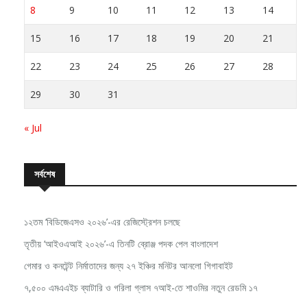
8
9
10
11
12
13
14
15
16
17
18
19
20
21
22
23
24
25
26
27
28
29
30
31
« Jul
সর্বশেষ
১২তম ‘বিডিজেএসও ২০২৬’-এর রেজিস্ট্রেশন চলছে
তৃতীয় ‘আইওএআই ২০২৬’-এ তিনটি ব্রোঞ্জ পদক পেল বাংলাদেশ
গেমার ও কনটেন্ট নির্মাতাদের জন্য ২৭ ইঞ্চির মনিটর আনলো গিগাবাইট
৭,৫০০ এমএএইচ ব্যাটারি ও গরিলা গ্লাস ৭আই-তে শাওমির নতুন রেডমি ১৭