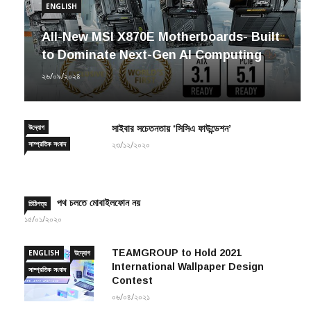
ENGLISH
All-New MSI X870E Motherboards- Built
to Dominate Next-Gen AI Computing
২৬/০৯/২০২৪
উদ্যোগ
সাইবার সচেতনতায় ‘সিসিএ ফাউন্ডেশন’
সাম্প্রতিক সংবাদ
২৩/১২/২০২০
পথ চলতে মোবাইলফোন নয়
চিঠিপত্র
১৫/০১/২০২০
TEAMGROUP to Hold 2021
ENGLISH
উদ্যোগ
International Wallpaper Design
সাম্প্রতিক সংবাদ
Contest
০৬/০৪/২০২১