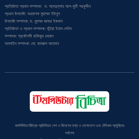
প্রতিষ্ঠাতা প্রধান সম্পাদক: ড. আবদুল্লাহ আল-মুতী শরফুদ্দীন
প্রধান উপদেষ্টা: অধ্যাপক মুহাম্মদ ইউনুস
উপদেষ্টা সম্পাদক: ড. মুহম্মদ জাফর ইকবাল
প্রতিষ্ঠাতা ও প্রধান সম্পাদক: ভূঁইয়া ইনাম লেনিন
সম্পাদক: প্রকৌশলী হাকিকুর রহমান
অনলাইন সম্পাদক: মো. কামরুল আহসান
কমপিউটার বিচিত্রা প্রতিনিয়ত দেশ ও বিদেশের তথ্য ও যোগাযোগ এবং টেলিকম প্রযুক্তির
সর্বশেষ