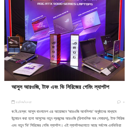
আসুস আরওজি, টাফ এবং ভি সিরিজের গেমিং ল্যাপটপ
২২/০৯/২০২৫
০
ক.বি.ডেস্ক: আসুস বাংলাদেশ এর আয়োজনে ‘আরওজি আনলিশড’ অনুষ্ঠানের মাধ্যমে
উন্মোচন করা হলো আসুসের নতুন প্রজন্মের আরওজি (রিপাবলিক অব গেমারস), টাফ সিরিজ
এবং নতুন ‘ভি’ সিরিজের গেমিং ল্যাপটপ। এই ল্যাপটপগুলোতে আছে সর্বশেষ এনভিডিয়া