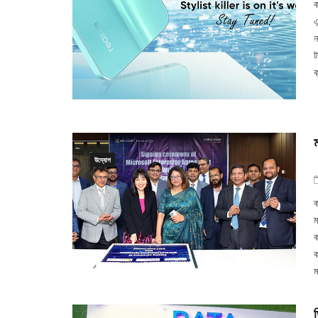
ক
এ
ন
ট
ক
উদ্যোগ
ক
ম
ক
ক
ম