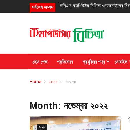
নিরবচ্ছিন্ন পাওয়ার নিশ্চিতে রিয়েলমির নতুন সি
সর্বশেষ সংবাদ
হোম পেজ
প্রতিবেদন
প্রযুক্রির পণ্য
মোবাইল
Home
২০২২
নভেম্বর
Month:
নভেম্বর ২০২২
উদ্যোগ