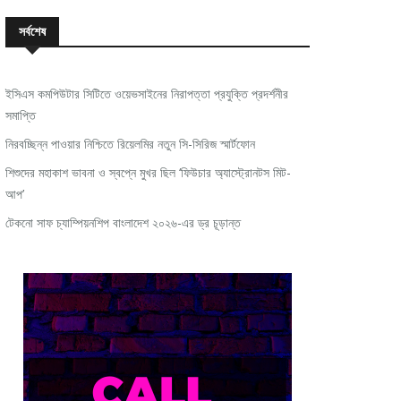
সর্বশেষ
ইসিএস কমপিউটার সিটিতে ওয়েভসাইনের নিরাপত্তা প্রযুক্তি প্রদর্শনীর
সমাপ্তি
নিরবচ্ছিন্ন পাওয়ার নিশ্চিতে রিয়েলমির নতুন সি-সিরিজ স্মার্টফোন
শিশুদের মহাকাশ ভাবনা ও স্বপ্নে মুখর ছিল ‘ফিউচার অ্যাস্ট্রোনটস মিট-
আপ’
টেকনো সাফ চ্যাম্পিয়নশিপ বাংলাদেশ ২০২৬-এর ড্র চূড়ান্ত