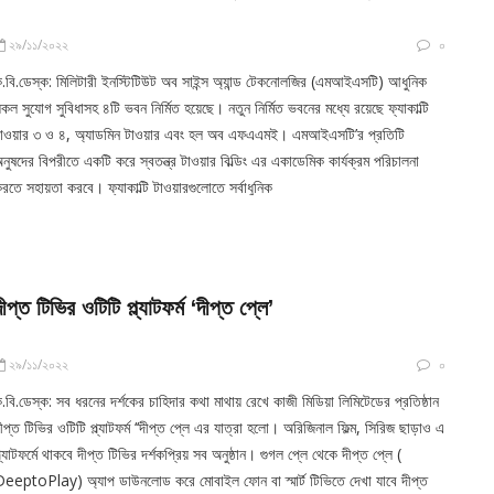
২৯/১১/২০২২
০
.বি.ডেস্ক: মিলিটারী ইনস্টিটিউট অব সাইন্স অ্যান্ড টেকনোলজির (এমআইএসটি) আধুনিক
কল সুযোগ সুবিধাসহ ৪টি ভবন নির্মিত হয়েছে। নতুন নির্মিত ভবনের মধ্যে রয়েছে ফ্যাকাল্টি
াওয়ার ৩ ও ৪, অ্যাডমিন টাওয়ার এবং হল অব এফএএমই। এমআইএসটি’র প্রতিটি
নুষদের বিপরীতে একটি করে স্বতন্ত্র টাওয়ার বিল্ডিং এর একাডেমিক কার্যক্রম পরিচালনা
রতে সহায়তা করবে। ফ্যাকাল্টি টাওয়ারগুলোতে সর্বাধুনিক
দীপ্ত টিভির ওটিটি প্ল্যাটফর্ম ‘দীপ্ত প্লে’
২৯/১১/২০২২
০
.বি.ডেস্ক: সব ধরনের দর্শকের চাহিদার কথা মাথায় রেখে কাজী মিডিয়া লিমিটেডের প্রতিষ্ঠান
ীপ্ত টিভির ওটিটি প্ল্যাটফর্ম ‘‘দীপ্ত প্লে এর যাত্রা হলো। অরিজিনাল ফিল্ম, সিরিজ ছাড়াও এ
্ল্যাটফর্মে থাকবে দীপ্ত টিভির দর্শকপ্রিয় সব অনুষ্ঠান। গুগল প্লে থেকে দীপ্ত প্লে (
eeptoPlay) অ্যাপ ডাউনলোড করে মোবাইল ফোন বা স্মার্ট টিভিতে দেখা যাবে দীপ্ত