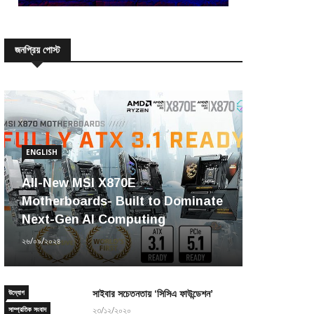
জনপ্রিয় পোস্ট
ENGLISH
All-New MSI X870E
Motherboards- Built to Dominate
Next-Gen AI Computing
২৬/০৯/২০২৪
উদ্যোগ
সাইবার সচেতনতায় ‘সিসিএ ফাউন্ডেশন’
সাম্প্রতিক সংবাদ
২৩/১২/২০২০