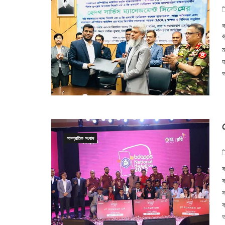
ক
শ
ম
হ
অ
সাম্প্রতিক সংবাদ
ক
ক
স
ক
আ