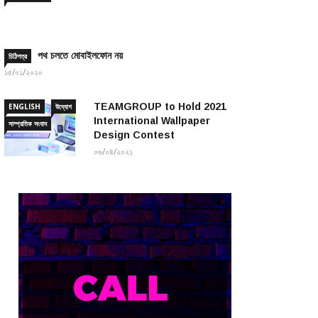
পথ চলতে মোবাইলফোন নয়
চিঠিপত্র
১৫/০১/২০২০
TEAMGROUP to Hold 2021
ENGLISH
উদ্যোগ
International Wallpaper
সাম্প্রতিক সংবাদ
Design Contest
০৬/০৪/২০২১