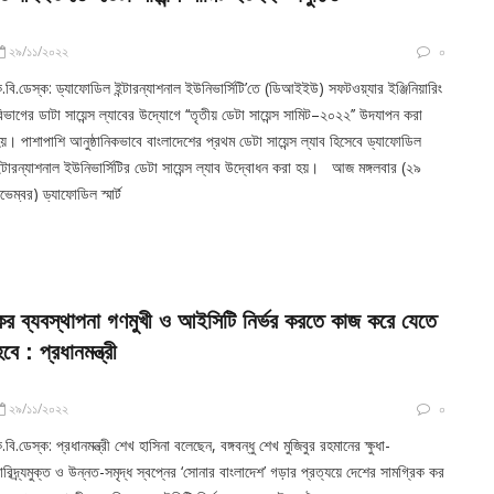
২৯/১১/২০২২
০
.বি.ডেস্ক: ড্যাফোডিল ইন্টারন্যাশনাল ইউনিভার্সিটি’তে (ডিআইইউ) সফটওয়্যার ইঞ্জিনিয়ারিং
িভাগের ডাটা সায়েন্স ল্যাবের উদ্যোগে ‘‘তৃতীয় ডেটা সায়েন্স সামিট–২০২২’’ উদযাপন করা
য়। পাশাপাশি আনুষ্ঠানিকভাবে বাংলাদেশের প্রথম ডেটা সায়েন্স ল্যাব হিসেবে ড্যাফোডিল
ন্টারন্যাশনাল ইউনিভার্সিটির ডেটা সায়েন্স ল্যাব উদ্বোধন করা হয়। আজ মঙ্গলবার (২৯
ভেম্বর) ড্যাফোডিল স্মার্ট
কর ব্যবস্থাপনা গণমুখী ও আইসিটি নির্ভর করতে কাজ করে যেতে
হবে : প্রধানমন্ত্রী
২৯/১১/২০২২
০
.বি.ডেস্ক: প্রধানমন্ত্রী শেখ হাসিনা বলেছেন, বঙ্গবন্ধু শেখ মুজিবুর রহমানের ক্ষুধা-
ারিদ্র্যমুক্ত ও উন্নত-সমৃদ্ধ স্বপ্নের ‘সোনার বাংলাদেশ’ গড়ার প্রত্যয়ে দেশের সামগ্রিক কর