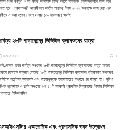
্যবস্থাপনা গণমুখী ও অধিকতর আইসিটি নির্ভর করতে সবাইকে ঐক্যবদ্ধভাবে কাজ করে
েতে হবে। প্রধানমন্ত্রী আগামীকাল জাতীয় আয়কর দিবস ২০২২ উপলক্ষে আজ দেয়া এক
াণীতে এ কথা বলেন। কাল বুধবার (৩০ নভেম্বর) ‘সবাই
পার্বত্য ২৮টি পাড়াকেন্দ্রে ডিজিটাল ক্লাসরুমের যাত্রা
২৯/১১/২০২২
০
.বি.ডেস্ক: দুর্গম পার্বত্য অঞ্চলের ২৮টি পাড়াকেন্দ্রে ডিজিটাল ক্লাসরুমের যাত্রা হয়েছে।
ার্বত্য চট্টগ্রাম উন্নয়ন বোর্ডের ২৮টি পাড়াকেন্দ্রে ডিজিটাল ক্লাসরুম পরিচালনার উপকরণ,
িজিটাল কন্টেন্টসহ ট্যাবলেট এবং পাঠ্যাপুস্তক হস্তান্তরের মাধ্যমে এর যাত্রা হয়। সুবিধা
ঞ্চিত প্রত্যন্ত ও দুর্গম অঞ্চলের ৬শ’ ৫০টি সরকারি প্রাথমিক বিদ্যালয়ের শিক্ষার ডিজিটাল
ূপান্তরে বিটিআরসি’র
এমআইএসটি’র একাডেমিক এবং প্রশাসনিক ভবন উদ্বোধন