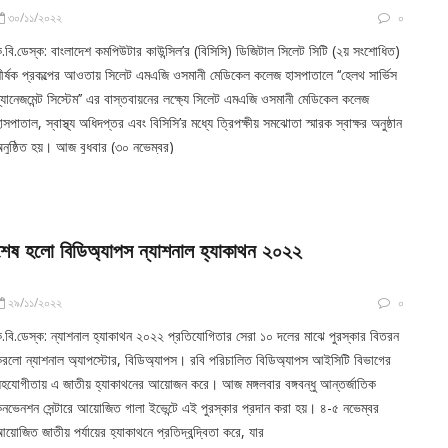
৩০/১১/২০২২
০
.বি.ডেস্ক: বাংলাদেশ কমপিউটার কাউন্সিল’র (বিসিসি) ডিজিটাল সিলেট সিটি (২য় সংশোধিত)
ীর্ষক প্রকল্পের আওতায় সিলেট এমএজি ওসমানী মেডিকেল কলেজ হাসপাতালে ‘‘হেলথ সার্ভিস
্যানেজমেন্ট সিস্টেম’’ এর বাস্তবায়নের লক্ষ্যে সিলেট এমএজি ওসমানী মেডিকেল কলেজ
াসপাতাল, স্বাস্থ্য অধিদপ্তর এবং বিসিসি’র মধ্যে ত্রিপক্ষীয় সমঝোতা স্মারক স্বাক্ষর অনুষ্ঠান
নুষ্ঠিত হয়। আজ বুধবার (৩০ নভেম্বর)
শেষ হলো বিডিঅ্যাপস ন্যাশনাল হ্যাকাথন ২০২২
২৯/১১/২০২২
০
.বি.ডেস্ক: ন্যাশনাল হ্যাকাথন ২০২২ প্রতিযোগিতার সেরা ১০ দলের মাঝে পুরস্কার বিতরন
রলো ন্যাশনাল অ্যাপস্টোর, বিডিঅ্যাপস। রবি পরিচালিত বিডিঅ্যাপস আইসিটি বিভাগের
হযোগীতায় এ জাতীয় হ্যাকাথনের আয়োজন করে। আজ মঙ্গলবার বঙ্গবন্ধু আন্তর্জাতিক
নভেনশন সেন্টারে আয়োজিত গালা ইভেন্টে এই পুরস্কার প্রদান করা হয়। ৪-৫ নভেম্বর
য়োজিত জাতীয় পর্যায়ের হ্যাকাথনে প্রতিদ্বন্দ্বিতা করে, যার