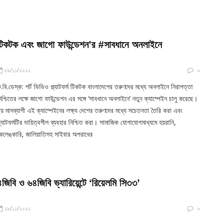
টিকটক এবং জাগো ফাউন্ডেশন’র #সাবধানে অনলাইনে
২৯/১১/২০২২
০
.বি.ডেস্ক: শর্ট ভিডিও প্ল্যাটফর্ম টিকটক বাংলাদেশের তরুণদের মধ্যে অনলাইনে নিরাপত্তা
িশ্চিতের লক্ষে জাগো ফাউন্ডেশন এর সঙ্গে ‘সাবধানে অনলাইনে’ নতুন ক্যাম্পেইন চালু করেছে।
য় মাসব্যাপী এই ক্যাম্পেইনের লক্ষ্য দেশের তরুণদের মধ্যে সচেতনতা তৈরি করা এবং
্ল্যাটফর্মটির দায়িত্বশীল ব্যবহার নিশ্চিত করা। সামাজিক যোগাযোগমাধ্যমে হয়রানি,
েলেঙ্কারি, জালিয়াতিসহ সাইবার অপরাধের
৪জিবি ও ৬৪জিবি ভ্যারিয়েন্টে ‘রিয়েলমি সি৩৩’
২৯/১১/২০২২
০