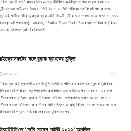
.বি.ডেস্ক: রিয়েলমি বাজারে নিয়ে এসেছে স্টাইলিশ আউটলুক ও পাওয়ারফুল ক্যামেরার
ন্ট্রি-লেভেল স্মার্টফোন সি৩৩। ৪জিবি র্যাম ও ৬৪জিবি স্টোরেজ ভ্যারিয়েন্টে পাওয়া যাচ্ছে
তুন এই স্মার্টফোনটি। অ্যাকুয়া ব্লু ও নাইট সি এই দুটি কালারে পাওয়া যাচ্ছে মাত্র ১৪,৯৯৯
াকায় (ভ্যাট প্রযোজ্য)। নজরকাড়া ডিজাইন, উন্নত সিএইচডিআর অ্যালগরিদম প্রযুক্তির
্যামেরা, সুবিশাল ব্যাটারির রিয়েলমি
মাইক্রোসফটের সঙ্গে ব্র্যাক ব্যাংকের চুক্তি
২৯/১১/২০২২
০
.বি.ডেস্ক: মাইক্রোসফট এর লাইসেন্সিং সলিউশন পার্টনার থাকরাল ওয়ান ব্র্যাক ব্যাংক’কে
াইক্রোসফট পরিষেবা, অ্যাপ্লিকেশন এবং লিডিং-এজ সলিউশন প্রদান করবে। এর ফলে
র্মীদের দক্ষতা বৃদ্ধিতে এবং কাস্টমারদের অভিজ্ঞতা সম্প্রসারিত করতে সহায়তা করবে।
র্মীদের কাজের অভিজ্ঞতা ও কাস্টমার সার্ভিস উন্নত ও আধুনিকীকরণে থাকরাল ওয়ানের সঙ্গে
াইক্রোসফট পণ্য ও পরিষেবা সংক্রান্ত চুক্তি স্বাক্ষর
ডিআইইউ’তে ‘ডেটা সায়েন্স সামিট ২০২২’ অনুষ্ঠিত