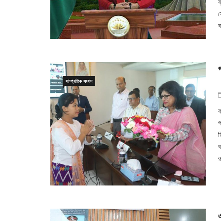
ব
য
ব
সাম্প্রতিক সংবাদ
ক
প
ড
ব
র