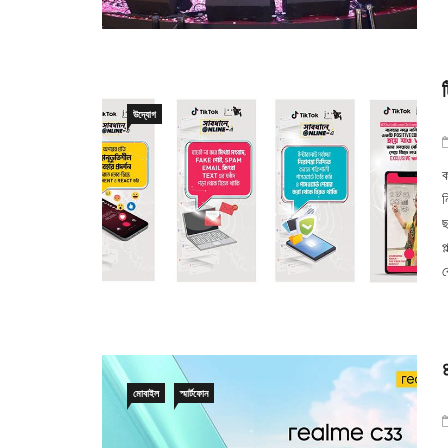
উদ্যোগ
ক
ন
ছ
প
ক
মোবাইল
স্মার্টফোন