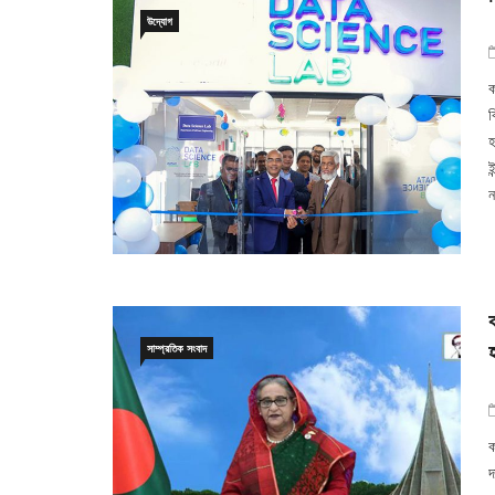
উদ্যোগ
ক
ব
হ
ই
ন
সাম্প্রতিক সংবাদ
ক
দ