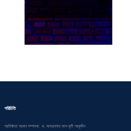
পরিচিতি
প্রতিষ্ঠাতা প্রধান সম্পাদক: ড. আবদুল্লাহ আল-মুতী শরফুদ্দীন
প্রধান উপদেষ্টা: অধ্যাপক মুহাম্মদ ইউনুস