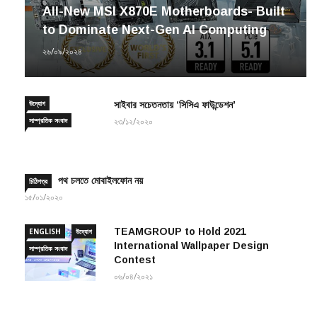
to Dominate Next-Gen AI Computing
২৬/০৯/২০২৪
উদ্যোগ
সাইবার সচেতনতায় ‘সিসিএ ফাউন্ডেশন’
সাম্প্রতিক সংবাদ
২৩/১২/২০২০
পথ চলতে মোবাইলফোন নয়
চিঠিপত্র
১৫/০১/২০২০
TEAMGROUP to Hold 2021
ENGLISH
উদ্যোগ
International Wallpaper Design
সাম্প্রতিক সংবাদ
Contest
০৬/০৪/২০২১