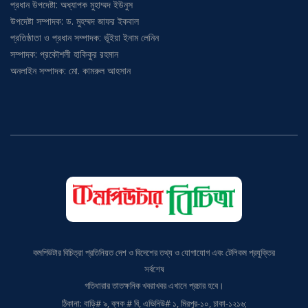
উপদেষ্টা সম্পাদক: ড. মুহম্মদ জাফর ইকবাল
প্রতিষ্ঠাতা ও প্রধান সম্পাদক: ভূঁইয়া ইনাম লেনিন
সম্পাদক: প্রকৌশলী হাকিকুর রহমান
অনলাইন সম্পাদক: মো. কামরুল আহসান
কমপিউটার বিচিত্রা প্রতিনিয়ত দেশ ও বিদেশের তথ্য ও যোগাযোগ এবং টেলিকম প্রযুক্তির
সর্বশেষ
গতিধারার তাতক্ষনিক খবরাখবর এখানে প্রচার হবে।
ঠিকানা: বাড়ি# ৯, ব্লক # বি, এভিনিউ# ১, মিরপুর-১০, ঢাকা-১২১৬;
মোবাইল: ০১৭১১৫৪৬০১৯,