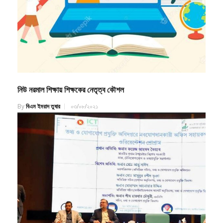
নিউ নরমাল শিক্ষায় শিক্ষকের নেতৃত্ব কৌশল
By
বিএম ইমরাদ তুষার
০৩/০৮/২০২১