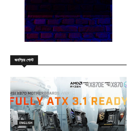
জনপ্রিয় পোস্ট
ENGLISH
All-New MSI X870E Motherboards- Built