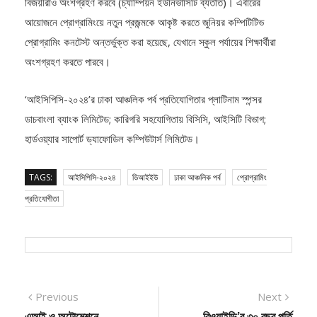
আয়োজনে প্রোগ্রামিংয়ে নতুন প্রজন্মকে আকৃষ্ট করতে জুনিয়র কম্পিটিটিভ
প্রোগ্রামিং কনটেস্ট অন্তর্ভুক্ত করা হয়েছে, যেখানে স্কুল পর্যায়ের শিক্ষার্থীরা
অংশগ্রহণ করতে পারবে।
‘আইসিপিসি-২০২৪’র ঢাকা আঞ্চলিক পর্ব প্রতিযোগিতার প্লাটিনাম স্পন্সর
ডাচবাংলা ব্যাংক লিমিটেড; কারিগরি সহযোগিতায় বিসিসি, আইসিটি বিভাগ;
হার্ডওয়্যার সাপোর্ট ড্যাফোডিল কম্পিউটার্স লিমিটেড।
TAGS:
আইসিপিসি-২০২৪
ডিআইইউ
ঢাকা আঞ্চলিক পর্ব
প্রোগ্রামিং
প্রতিযোগীতা
Post
Previous
Next
Previous
Next
post:
post:
এআই ও অটোমেশনে
বিওয়াইডি’র ৩০ বছর পূর্তি
navigation