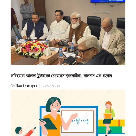
ভবিষ্যতে আলাদা ইন্টারনেট চেয়েছেন ব্যবসায়ীরা: সালমান এফ রহমান
By
বিএম ইমরাদ তুষার
২৯/০৭/২০২৪