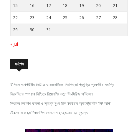
22
23
24
25
26
27
28
29
30
31
« Jul
সর্বশেষ
ইসিএস কমপিউটার সিটিতে ওয়েভসাইনের নিরাপত্তা প্রযুক্তি প্রদর্শনীর সমাপ্তি
নিরবচ্ছিন্ন পাওয়ার নিশ্চিতে রিয়েলমির নতুন সি-সিরিজ স্মার্টফোন
শিশুদের মহাকাশ ভাবনা ও স্বপ্নে মুখর ছিল ‘ফিউচার অ্যাস্ট্রোনটস মিট-আপ’
টেকনো সাফ চ্যাম্পিয়নশিপ বাংলাদেশ ২০২৬-এর ড্র চূড়ান্ত