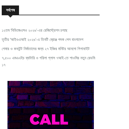
সর্বশেষ
১২তম ‘বিডিজেএসও ২০২৬’-এর রেজিস্ট্রেশন চলছে
তৃতীয় ‘আইওএআই ২০২৬’-এ তিনটি ব্রোঞ্জ পদক পেল বাংলাদেশ
গেমার ও কনটেন্ট নির্মাতাদের জন্য ২৭ ইঞ্চির মনিটর আনলো গিগাবাইট
৭,৫০০ এমএএইচ ব্যাটারি ও গরিলা গ্লাস ৭আই-তে শাওমির নতুন রেডমি
১৭