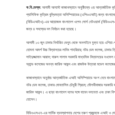
ক.বি.ডেস্ক:
আগামী আগস্টে কাজাখস্তানে অনুষ্ঠিতব্য ৩য় আন্তর্জাতিক ক
প্যাসিফিক কৃত্রিম বুদ্ধিমত্তা অলিম্পিয়াডের (এপিওএআই) জন্য বাংলাদেশ
(বিডিএআইও)-এর আয়োজক বাংলাদেশ ওপেন সোর্স নেটওয়ার্ক (বিডিওএসএন)
জন্য ৪ সদস্যের দল নির্বাচন করা হয়েছে।
আগামী ১৩ জুন ঢাকার নির্ধারিত ভেন্যু থেকে অনলাইনে যুক্ত হয়ে এশিয়
হোমনা আদর্শ উচ্চ বিদ্যালয়ের লাবিব শাহরিয়ার; নটর ডেম কলেজ, ঢাকার ত
সাইদুজ্জামান আরাফ; দারুস সালাম সরকারি মাধ্যমিক বিদ্যালয়ের নওফেল রহমা
অ্যান্ড কলেজের অনন্য জারিফ আকন্দ এবং রাজউক উত্তরা মডেল কলেজের
কাজাখস্তানে অনুষ্ঠেয় আন্তর্জাতিক এআই অলিম্পিয়াডে অংশ নেবে বাংলাদে
নটর ডেম কলেজ, ঢাকার মোবতাসিম চৌধুরী প্রিয়ম; মৌলভীবাজার সরকারি কল
জারিফ আকন্দ। এ ছাড়া বাংলাদেশ দলের সঙ্গে যাবেন দলনেতা এবং ঢাকা বিশ
হোসেন।
বিডিওএসএন-এর সার্বিক ব্যবস্থাপনায় দেশের তরুণ প্রজন্মকে এআই ও মেশি