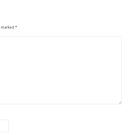
re marked
*