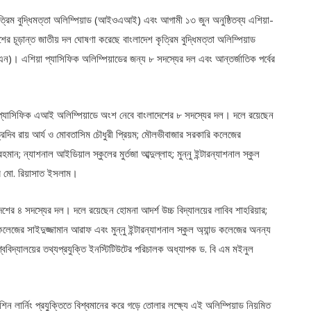
ৃত্রিম বুদ্ধিমত্তা অলিম্পিয়াড (আইওএআই) এবং আগামী ১৩ জুন অনুষ্ঠিতব্য এশিয়া-
ের চূড়ান্ত জাতীয় দল ঘোষণা করেছে বাংলাদেশ কৃত্রিম বুদ্ধিমত্তা অলিম্পিয়াড
। এশিয়া প্যাসিফিক অলিম্পিয়াডের জন্য ৮ সদস্যের দল এবং আন্তর্জাতিক পর্বের
া-প্যাসিফিক এআই অলিম্পিয়াডে অংশ নেবে বাংলাদেশের ৮ সদস্যের দল। দলে রয়েছেন
্রিদিব রায় আর্য ও মোবতাসিম চৌধুরী প্রিয়ম; মৌলভীবাজার সরকারি কলেজের
ন; ন্যাশনাল আইডিয়াল স্কুলের মুর্তজা আব্দুল্লাহ; মুন্নু ইন্টারন্যাশনাল স্কুল
 মো. রিয়াসাত ইসলাম।
শের ৪ সদস্যের দল। দলে রয়েছেন হোমনা আদর্শ উচ্চ বিদ্যালয়ের লাবিব শাহরিয়ার;
েজের সাইদুজ্জামান আরাফ এবং মুন্নু ইন্টারন্যাশনাল স্কুল অ্যান্ড কলেজের অনন্য
্ববিদ্যালয়ের তথ্যপ্রযুক্তি ইনস্টিটিউটের পরিচালক অধ্যাপক ড. বি এম মইনুল
ন লার্নিং প্রযুক্তিতে বিশ্বমানের করে গড়ে তোলার লক্ষ্যে এই অলিম্পিয়াড নিয়মিত