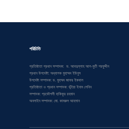
পরিচিতি
প্রতিষ্ঠাতা প্রধান সম্পাদক: ড. আবদুল্লাহ আল-মুতী শরফুদ্দীন
প্রধান উপদেষ্টা: অধ্যাপক মুহাম্মদ ইউনুস
উপদেষ্টা সম্পাদক: ড. মুহম্মদ জাফর ইকবাল
প্রতিষ্ঠাতা ও প্রধান সম্পাদক: ভূঁইয়া ইনাম লেনিন
সম্পাদক: প্রকৌশলী হাকিকুর রহমান
অনলাইন সম্পাদক: মো. কামরুল আহসান