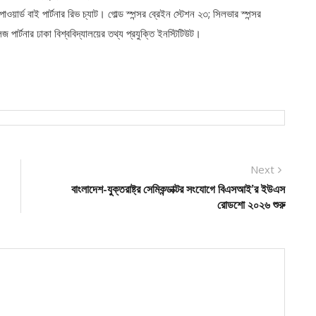
র্ড বাই পার্টনার রিভ চ্যাট। গোল্ড স্পন্সর ব্রেইন স্টেশন ২৩; সিলভার স্পন্সর
জ পার্টনার ঢাকা বিশ্ববিদ্যালয়ের তথ্য প্রযুক্তি ইনস্টিটিউট।
Next
Next
post:
বাংলাদেশ-যুক্তরাষ্ট্র সেমিকন্ডাক্টর সংযোগে বিএসআই’র ইউএস
রোডশো ২০২৬ শুরু