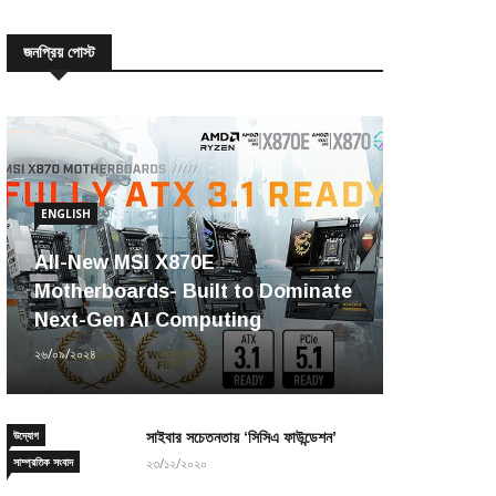
জনপ্রিয় পোস্ট
ENGLISH
All-New MSI X870E
Motherboards- Built to Dominate
Next-Gen AI Computing
২৬/০৯/২০২৪
উদ্যোগ
সাইবার সচেতনতায় ‘সিসিএ ফাউন্ডেশন’
সাম্প্রতিক সংবাদ
২৩/১২/২০২০