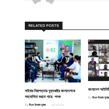
RELATED POSTS
বাংলাদেশ আইসিট
সাইবার নিরাপত্তায় যুক্তরাষ্ট্র বাংলাদেশকে
সহযোগিতা করতে পারে: পলক
By
বিএম ইমরাদ তুষা
By
বিএম ইমরাদ তুষার
১১/০৭/২০২৩