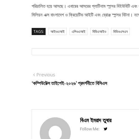
পরিচালিত হয়ে আসছে। এবারের আসরের প্লাটিনাম স্পন্সর বিইউবিটি এবং পাওয়া
মিলিয়ন এক্স বাংলাদেশ ও ক্রিয়েটিভ আইটি এবং ব্রোঞ্জ স্পন্সর বিটনা। নলে
TAGS:
আইওএআই
এপিওএআই
বিডিএআইও
বিডিওএসএন
Post
Previous
Previous
post:
‘কম্পিউটেক্স তাইপেই-২০২৬’ প্রদর্শনীতে বিসিএস
navigation
বিএম ইমরাদ তুষার
Follow Me: