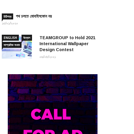
পথ চলতে মোবাইলফোন নয়
চিঠিপত্র
১৫/০১/২০২০
TEAMGROUP to Hold 2021
ENGLISH
উদ্যোগ
International Wallpaper
সাম্প্রতিক সংবাদ
Design Contest
০৬/০৪/২০২১