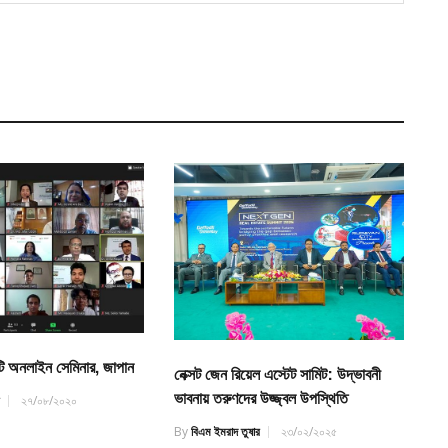
ি অনলাইন সেমিনার, জাপান
নেক্সট জেন রিয়েল এস্টেট সামিট: উদ্ভাবনী
ভাবনায় তরুণদের উজ্জ্বল উপস্থিতি
র
২৭/০৮/২০২০
By
বিএম ইমরাদ তুষার
২৩/০২/২০২৫