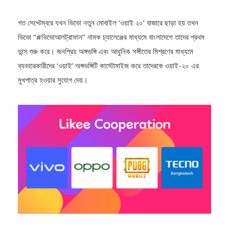
আত্মবিশ্বাসের সঙ্গে অংশ নিতে উতসাহিত করতে এটি শুরু করা হয়।
গত সেপ্টেম্বরে যখন ভিভো নতুন মোবাইল ‘ওয়াই ২০’ বাজারে ছাড়া হয় তখন
ভিভো ‘‘#ভিভোআলট্রাফান’’ নামক চ্যালেঞ্জের মাধ্যমে বাংলাদেশে তাদের প্রথম
ডান্স শুরু করে। জনপ্রিয় অঙ্গভঙ্গি এবং আধুনিক সঙ্গীতের মিশ্রণের মাধ্যমে
ব্যবহারকারীদের ‘ওয়াই’ অঙ্গভঙ্গিটি কাস্টোমাইজ করে তাদেরকে ওয়াই-২০ এর
মুখপাত্র হওয়ার সুযোগ দেয়।