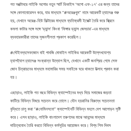
গত অক্টোবরে লাইকি অপোর নতুন স্মার্ট ডিভাইস ‘অপো এফ-১৭’ এর জন্য তাদের
সঙ্গে কোলাবোরেসন করে, যার মাধ্যমে ‘‘#অরেঞ্জবুম’’ নামে আরেকটি চ্যালেঞ্জ শুরু
হয়, যেখানে অরেঞ্জ-হিউ ফিল্টারের মাধ্যমে ব্যতিক্রমী ইফেক্ট তৈরি করে স্ক্রিনে
কমলা কাটার সঙ্গে সঙ্গে ‘ড্যান্স’ কিংবা ‘ফিঙ্গার ড্যান্স জেসচার’-এর মাধ্যমে
ব্যবহারকারীরা তাদের সৃজনশীলতা প্রকাশ করেছিল।
#স্টেইনদ্যসেফজোন বাই পাবজি মোবাইল লাইকির আরেকটি উল্লেখযোগ্য
হ্যাশট্যাগ চ্যালেঞ্জ সংক্রান্ত উদ্যোগ ছিল, যেখানে একটি জনপ্রিয় গেমে সেফ
জোন চিত্রায়নের মাধ্যমে মহামারির সময় সবাইকে ঘরে থাকতে উত্সাহ প্রদান করা
হয়।
এছাড়াও, লাইকি গত বছর বিভিন্ন ক্যাম্পেইনের মধ্য দিয়ে সমাজের জড়তা
কাটিয়ে বিভিন্ন বিষয়ে সচেতন করে তোলে। যৌন হয়রানির বিরুদ্ধে সচেতনতা
বৃদ্ধিতে চালু করা ‘‘#নোমিনসনো’’ ক্যাম্পেইনটি বিভিন্ন মহলে বেশ আলোড়ন সৃষ্টি
করে। এসব ছাড়াও, লাইকি বাংলাদেশ তরুণদের মাঝে আনন্দের মাধ্যমে