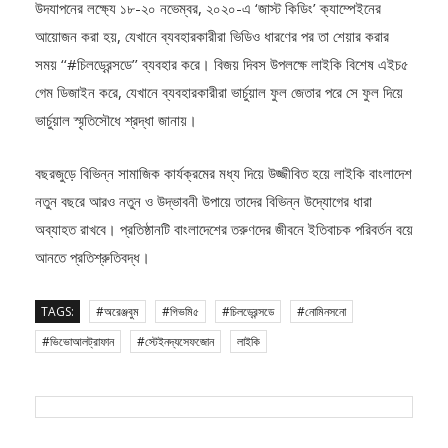
দায়িত্ববোধ তৈরি করতে বিভিন্ন কর্মসূচির আয়োজন করে। বিশ্ব শিশু দিবস
উদযাপনের লক্ষ্যে ১৮-২০ নভেম্বর, ২০২০-এ ‘জাস্ট কিডিং’ ক্যাম্পেইনের
আয়োজন করা হয়, যেখানে ব্যবহারকারীরা ভিডিও ধারণের পর তা শেয়ার করার
সময় ‘‘#চিলড্রেন্সডে’’ ব্যবহার করে। বিজয় দিবস উপলক্ষে লাইকি বিশেষ এইচ৫
গেম ডিজাইন করে, যেখানে ব্যবহারকারীরা ভার্চুয়াল ফুল জেতার পরে সে ফুল দিয়ে
ভার্চুয়াল স্মৃতিসৌধে শ্রদ্ধা জানায়।
বছরজুড়ে বিভিন্ন সামাজিক কার্যক্রমের মধ্য দিয়ে উজ্জীবিত হয়ে লাইকি বাংলাদেশ
নতুন বছরে আরও নতুন ও উদ্ভাবনী উপায়ে তাদের বিভিন্ন উদ্যোগের ধারা
অব্যাহত রাখবে। প্রতিষ্ঠানটি বাংলাদেশের তরুণদের জীবনে ইতিবাচক পরিবর্তন বয়ে
আনতে প্রতিশ্রুতিবদ্ধ।
TAGS:
#অরেঞ্জবুম
#গিভমি৫
#চিলড্রেন্সডে
#নোমিনসনো
#ভিভোআলট্রাফান
#স্টেইনদ্যসেফজোন
লাইকি