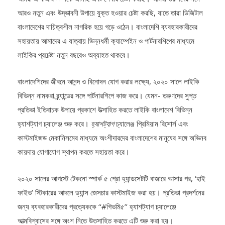
আমরা এ বাজার সম্পর্কে জানছি এবং শেখার চেষ্টা করছি। আমরা তরুণদের সঙ্গে
আরও নতুন এবং উদ্ভাবনী উপায়ে যুক্ত হওয়ার চেষ্টা করছি, যাতে তারা ডিজিটাল
বাংলাদেশের দায়িত্বশীল নাগরিক হয়ে গড়ে ওঠেন। বাংলাদেশি ব্যবহারকারীদের
সহায়তায় আমাদের এ যাত্রায় ভিন্নধর্মী ক্যাম্পেইন ও পার্টনারশিপের মাধ্যমে
লাইকির প্রচেষ্টা নতুন বছরেও অব্যাহত থাকবে।
বাংলাদেশিদের জীবনে আনন্দ ও বিনোদন যোগ করার লক্ষ্যে, ২০২০ সালে লাইকি
বিভিন্ন নামকরা ব্র্যান্ডের সঙ্গে পার্টনারশিপে কাজ করে। যেমন- তরুণদের সুপ্ত
প্রতিভা ইতিবাচক উপায়ে প্রকাশে উত্সাহিত করতে লাইকি বাংলাদেশ বিভিন্ন
হ্যাশট্যাগ চ্যালেঞ্জ শুরু করে।
হ্যাশট্যাগ
চ্যালেঞ্জ প্রিমিয়াম রিসোর্স এবং
কাস্টমাইজড মেকানিসমের মাধ্যমে অংশীদারদের বাংলাদেশের মানুষের সঙ্গে অভিনব
কায়দায় যোগাযোগ স্থাপন করতে সহায়তা করে।
২০২০ সালের আগস্টে টেকনো স্পার্ক ৫ প্রো হ্যান্ডসেটটি বাজারে আসার পর, ‘হাই
ফাইভ’ স্টিকারের আদলে ড্যান্স জেসচার কাস্টমাইজ করা হয়। প্রতিভা প্রদর্শনের
জন্য ব্যবহারকারীদের প্রত্যেককে ‘‘#গিভমি৫’’ হ্যাশট্যাগ চ্যালেঞ্জে