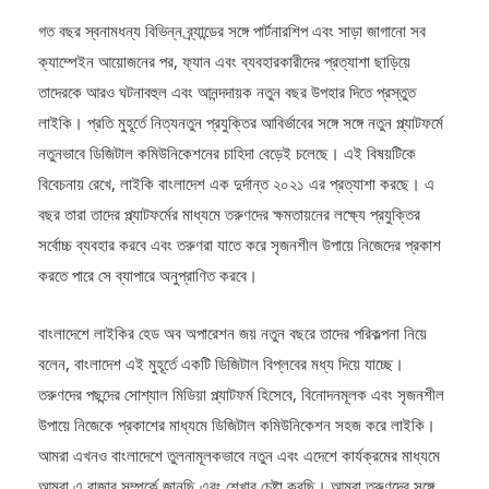
গত বছর স্বনামধন্য বিভিন্ন ব্র্যান্ডের সঙ্গে পার্টনারশিপ এবং সাড়া জাগানো সব
ক্যাম্পেইন আয়োজনের পর, ফ্যান এবং ব্যবহারকারীদের প্রত্যাশা ছাড়িয়ে
তাদেরকে আরও ঘটনাবহুল এবং আনন্দদায়ক নতুন বছর উপহার দিতে প্রস্তুত
লাইকি। প্রতি মুহূর্তে নিত্যনতুন প্রযুক্তির আবির্ভাবের সঙ্গে সঙ্গে নতুন প্ল্যাটফর্মে
নতুনভাবে ডিজিটাল কমিউনিকেশনের চাহিদা বেড়েই চলেছে। এই বিষয়টিকে
বিবেচনায় রেখে, লাইকি বাংলাদেশ এক দুর্দান্ত ২০২১ এর প্রত্যাশা করছে। এ
বছর তারা তাদের প্ল্যাটফর্মের মাধ্যমে তরুণদের ক্ষমতায়নের লক্ষ্যে প্রযুক্তির
সর্বোচ্চ ব্যবহার করবে এবং তরুণরা যাতে করে সৃজনশীল উপায়ে নিজেদের প্রকাশ
করতে পারে সে ব্যাপারে অনুপ্রাণিত করবে।
বাংলাদেশে লাইকির হেড অব অপারেশন জয় নতুন বছরে তাদের পরিকল্পনা নিয়ে
বলেন, বাংলাদেশ এই মুহূর্তে একটি ডিজিটাল বিপ্লবের মধ্য দিয়ে যাচ্ছে।
তরুণদের পছন্দের সোশ্যাল মিডিয়া প্ল্যাটফর্ম হিসেবে, বিনোদনমূলক এবং সৃজনশীল
উপায়ে নিজেকে প্রকাশের মাধ্যমে ডিজিটাল কমিউনিকেশন সহজ করে লাইকি।
আমরা এখনও বাংলাদেশে তুলনামূলকভাবে নতুন এবং এদেশে কার্যক্রমের মাধ্যমে