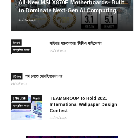
All-New MSI X870E Motherboards- Built
to Dominate Next-Gen AI Computing
২৬/০৯/২০২৪
উদ্যোগ
সাইবার সচেতনতায় ‘সিসিএ ফাউন্ডেশন’
সাম্প্রতিক সংবাদ
২৩/১২/২০২০
পথ চলতে মোবাইলফোন নয়
চিঠিপত্র
১৫/০১/২০২০
TEAMGROUP to Hold 2021
ENGLISH
উদ্যোগ
International Wallpaper Design
সাম্প্রতিক সংবাদ
Contest
০৬/০৪/২০২১