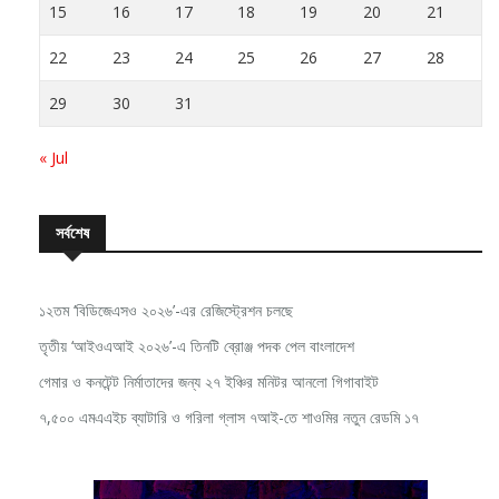
15
16
17
18
19
20
21
22
23
24
25
26
27
28
29
30
31
« Jul
সর্বশেষ
১২তম ‘বিডিজেএসও ২০২৬’-এর রেজিস্ট্রেশন চলছে
তৃতীয় ‘আইওএআই ২০২৬’-এ তিনটি ব্রোঞ্জ পদক পেল বাংলাদেশ
গেমার ও কনটেন্ট নির্মাতাদের জন্য ২৭ ইঞ্চির মনিটর আনলো গিগাবাইট
৭,৫০০ এমএএইচ ব্যাটারি ও গরিলা গ্লাস ৭আই-তে শাওমির নতুন রেডমি ১৭