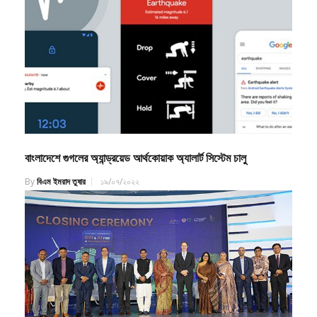
বাংলাদেশে গুগলের অ্যান্ড্রয়েড আর্থকোয়াক অ্যালার্ট সিস্টেম চালু
By
বিএম ইমরাদ তুষার
১৯/০৭/২০২২