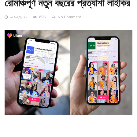
রোমাঞ্চপূর্ণ নতুন বছরের প্রত্যাশা লাইকির
০৮/০২/২০২১
898
No Comment