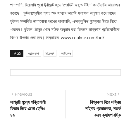
পাশাপাশি, রিয়েলমি পুরো টুর্নামেন্ট জুড়ে ‘প্রেডিক্ট অ্যান্ড উইন’ কনটেস্টের আয়োজন
করেছে। ফুটবলপ্রেমীরা ম্যাচ শুরু হওয়ার আগেই ফলাফল অনুমান করে তাদের
ফুটবল সম্পর্কিত জানাশোনা পরখের পাশাপাশি, এক্সক্লুসিভ পুরস্কার জিতে নিতে
পারবেন। ফুটবল মৌসুম শেষে সঠিক অনুমান করা তিনজন ভাগ্যবান প্রতিযোগীকে
বিশেষ উপহার দেয়া হবে। বিস্তারিত: www.realme.com/bd/
TAGS:
ওয়ার্ল্ড কাপ
রিয়েলমি
স্মার্টফোন
Post
Previous
Next
Previous
Next
post:
post:
সাশ্রয়ী মূল্যে শক্তিশালী
বিশ্বকাপ ঘিরে সক্রিয়
navigation
ফিচার নিয়ে এলো হেলিও
সাইবার প্রতারকরা, সতর্ক
৪৬
করল ক্যাসপারস্কি