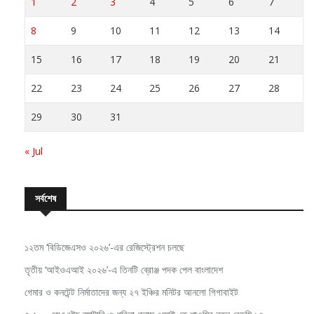
1
2
3
4
5
6
7
8
9
10
11
12
13
14
15
16
17
18
19
20
21
22
23
24
25
26
27
28
29
30
31
« Jul
সর্বশেষ
১২তম ‘বিডিজেএসও ২০২৬’-এর রেজিস্ট্রেশন চলছে
তৃতীয় ‘আইওএআই ২০২৬’-এ তিনটি ব্রোঞ্জ পদক পেল বাংলাদেশ
গেমার ও কনটেন্ট নির্মাতাদের জন্য ২৭ ইঞ্চির মনিটর আনলো গিগাবাইট