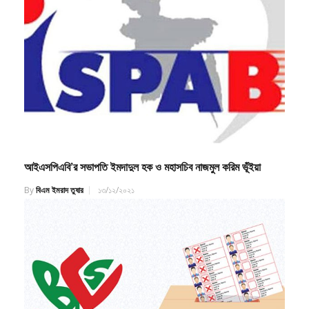
আইএসপিএবি’র সভাপতি ইমদাদুল হক ও মহাসচিব নাজমুল করিম ভূঁইয়া
By
বিএম ইমরাদ তুষার
১৩/১২/২০২১