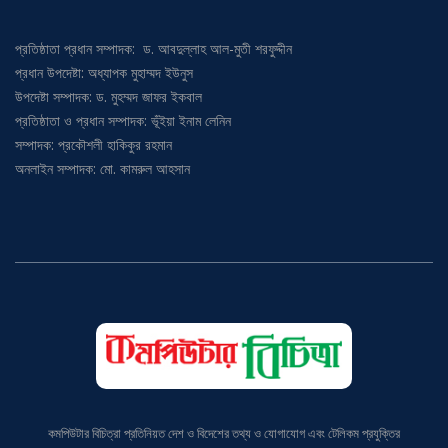
পরিচিতি
প্রতিষ্ঠাতা প্রধান সম্পাদক: ড. আবদুল্লাহ আল-মুতী শরফুদ্দীন
প্রধান উপদেষ্টা: অধ্যাপক মুহাম্মদ ইউনুস
উপদেষ্টা সম্পাদক: ড. মুহম্মদ জাফর ইকবাল
প্রতিষ্ঠাতা ও প্রধান সম্পাদক: ভূঁইয়া ইনাম লেনিন
সম্পাদক: প্রকৌশলী হাকিকুর রহমান
অনলাইন সম্পাদক: মো. কামরুল আহসান