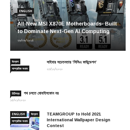
ENGLISH
All-New MSI X870E Motherboards- Built
to Dominate Next-Gen AI Computing
২৬/০৯/২০২৪
উদ্যোগ
সাইবার সচেতনতায় ‘সিসিএ ফাউন্ডেশন’
সাম্প্রতিক সংবাদ
২৩/১২/২০২০
পথ চলতে মোবাইলফোন নয়
চিঠিপত্র
১৫/০১/২০২০
TEAMGROUP to Hold 2021
ENGLISH
উদ্যোগ
International Wallpaper Design
সাম্প্রতিক সংবাদ