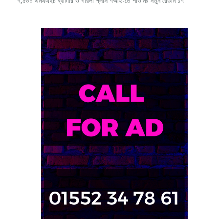
৭,৫০০ এমএএইচ ব্যাটারি ও গরিলা গ্লাস ৭আই-তে শাওমির নতুন রেডমি ১৭