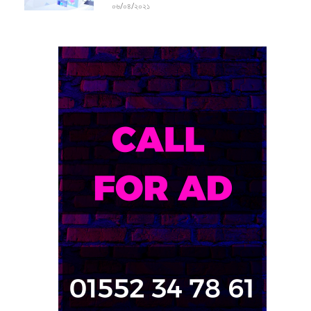
Contest
০৬/০৪/২০২১