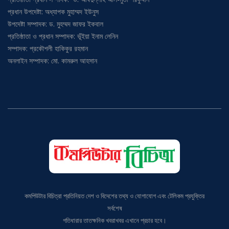
প্রধান উপদেষ্টা: অধ্যাপক মুহাম্মদ ইউনুস
উপদেষ্টা সম্পাদক: ড. মুহম্মদ জাফর ইকবাল
প্রতিষ্ঠাতা ও প্রধান সম্পাদক: ভূঁইয়া ইনাম লেনিন
সম্পাদক: প্রকৌশলী হাকিকুর রহমান
অনলাইন সম্পাদক: মো. কামরুল আহসান
কমপিউটার বিচিত্রা প্রতিনিয়ত দেশ ও বিদেশের তথ্য ও যোগাযোগ এবং টেলিকম প্রযুক্তির
সর্বশেষ
গতিধারার তাতক্ষনিক খবরাখবর এখানে প্রচার হবে।
ঠিকানা: বাড়ি# ৯, ব্লক # বি, এভিনিউ# ১, মিরপুর-১০, ঢাকা-১২১৬;