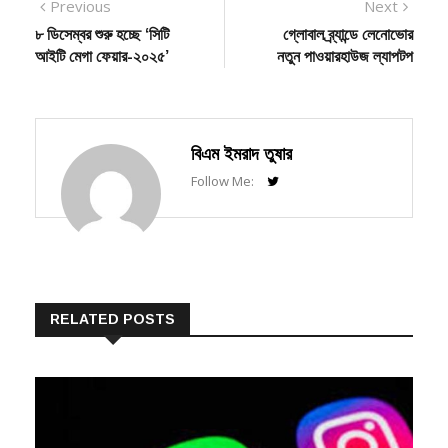
post:
post:
৮ ডিসেম্বর শুরু হচ্ছে ‘সিটি
গ্লোবাল ব্র্যান্ডে লেনোভোর
navigation
আইটি মেগা ফেয়ার-২০২৫’
নতুন পাওয়ারহাউজ ল্যাপটপ
বিএম ইমরাদ তুষার
Follow Me:
RELATED POSTS