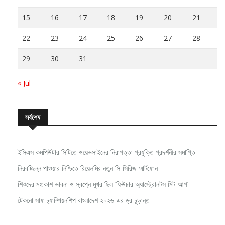
15
16
17
18
19
20
21
22
23
24
25
26
27
28
29
30
31
« Jul
সর্বশেষ
ইসিএস কমপিউটার সিটিতে ওয়েভসাইনের নিরাপত্তা প্রযুক্তি প্রদর্শনীর সমাপ্তি
নিরবচ্ছিন্ন পাওয়ার নিশ্চিতে রিয়েলমির নতুন সি-সিরিজ স্মার্টফোন
শিশুদের মহাকাশ ভাবনা ও স্বপ্নে মুখর ছিল ‘ফিউচার অ্যাস্ট্রোনটস মিট-আপ’
টেকনো সাফ চ্যাম্পিয়নশিপ বাংলাদেশ ২০২৬-এর ড্র চূড়ান্ত