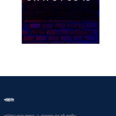
পরিচিতি
প্রতিষ্ঠাতা প্রধান সম্পাদক: ড. আবদুল্লাহ আল-মুতী শরফুদ্দীন