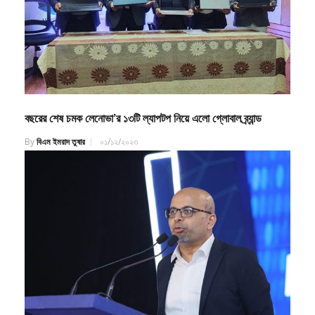
বছরের শেষ চমক লেনোভা’র ১৩টি ল্যাপটপ নিয়ে এলো গ্লোবাল ব্র্যান্ড
By
বিএম ইমরাদ তুষার
০১/১২/২০২৩