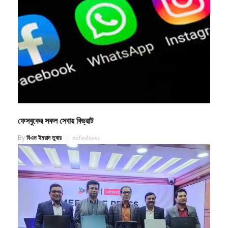
ফেসবুকের সকল সেবায় বিভ্রাট
By
বিএম ইমরাদ তুষার
০৫/১০/২০২১