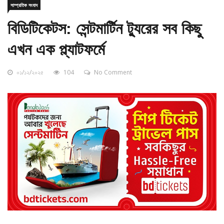
বিডিটিকেটস: সেন্টমার্টিন ট্যুরের সব কিছু
এখন এক প্ল্যাটফর্মে
০১/১২/২০২৫
104
No Comment