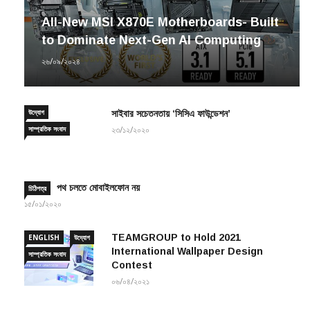
All-New MSI X870E Motherboards- Built
to Dominate Next-Gen AI Computing
২৬/০৯/২০২৪
উদ্যোগ
সাইবার সচেতনতায় ‘সিসিএ ফাউন্ডেশন’
সাম্প্রতিক সংবাদ
২৩/১২/২০২০
পথ চলতে মোবাইলফোন নয়
চিঠিপত্র
১৫/০১/২০২০
TEAMGROUP to Hold 2021
ENGLISH
উদ্যোগ
International Wallpaper Design
সাম্প্রতিক সংবাদ
Contest
০৬/০৪/২০২১